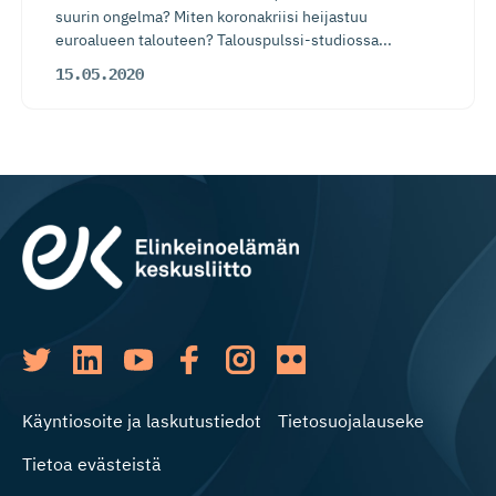
suurin ongelma? Miten koronakriisi heijastuu
euroalueen talouteen? Talouspulssi-studiossa...
15.05.2020
Käyntiosoite ja laskutustiedot
Tietosuojalauseke
Tietoa evästeistä