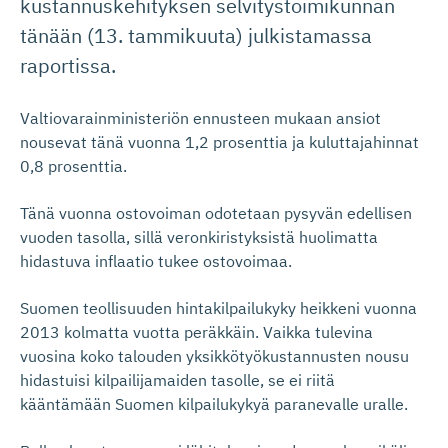
kustannuskehityksen selvitystoimikunnan
tänään (13. tammikuuta) julkistamassa
raportissa.
Valtiovarainministeriön ennusteen mukaan ansiot
nousevat tänä vuonna 1,2 prosenttia ja kuluttajahinnat
0,8 prosenttia.
Tänä vuonna ostovoiman odotetaan pysyvän edellisen
vuoden tasolla, sillä veronkiristyksistä huolimatta
hidastuva inflaatio tukee ostovoimaa.
Suomen teollisuuden hintakilpailukyky heikkeni vuonna
2013 kolmatta vuotta peräkkäin. Vaikka tulevina
vuosina koko talouden yksikkötyökustannusten nousu
hidastuisi kilpailijamaiden tasolle, se ei riitä
kääntämään Suomen kilpailukykyä paranevalle uralle.