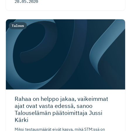
28.05.2020
Talous
Rahaa on helppo jakaa, vaikeimmat
ajat ovat vasta edessä, sanoo
Talouselämän päätoimittaja Jussi
Kärki
Miksi testausmäärät eivät kasva, mikä STM:ssä on