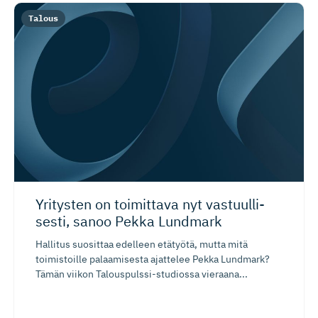
Talous
Yritysten on toimittava nyt vastuulli­
sesti, sanoo Pekka Lundmark
Hallitus suosittaa edelleen etätyötä, mutta mitä
toimistoille palaamisesta ajattelee Pekka Lundmark?
Tämän viikon Talouspulssi-studiossa vieraana...