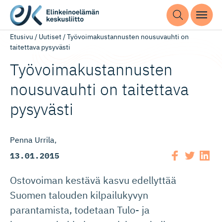
Etusivu
/
Uutiset
/
Työvoimakustannusten nousuvauhti on
taitettava pysyvästi
Työvoimakus­tan­nusten
nousuvauhti on taitettava
pysyvästi
Penna Urrila
13.01.2015
Ostovoiman kestävä kasvu edellyttää
Suomen talouden kilpailukyvyn
parantamista, todetaan Tulo- ja