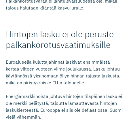
Palkankorotusvaraa ei lähitulevaisuudessa ole, mikäli
talous halutaan kääntää kasvu-uralle.
Hintojen lasku ei ole peruste
palkankoro­tus­vaa­ti­muksille
Euroalueella kuluttajahinnat laskivat ensimmäistä
kertaa viiteen vuoteen viime joulukuussa. Lasku johtuu
käytännössä yksinomaan öljyn hinnan rajusta laskusta,
mikä on piristysruiske EU:n taloudelle.
Energiamarkkinoista johtuva hintojen tilapäinen lasku ei
ole merkki pelätystä, taloutta lamauttavasta hintojen
laskukierteestä. Eurooppa ei siis ole deflaatiossa, Suomi
vielä vähemmän.