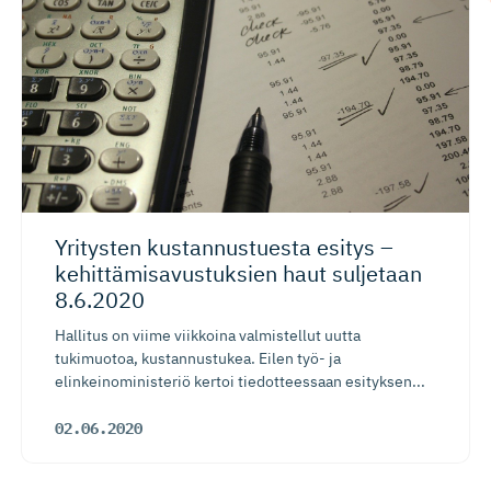
Yritysten kustannus­tuesta esitys –
kehittämi­sa­vus­tuksien haut suljetaan
8.6.2020
Hallitus on viime viikkoina valmistellut uutta
tukimuotoa, kustannustukea. Eilen työ- ja
elinkeinoministeriö kertoi tiedotteessaan esityksen...
02.06.2020