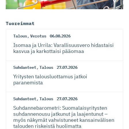
Tuoreimmat
Talous
,
Verotus
06.08.2026
Isomaa ja Urrila: Varallisuusvero hidastaisi
kasvua ja karkottaisi pääomaa
Suhdanteet
,
Talous
27.07.2026
Yritysten talousluottamus jatkoi
paranemista
Suhdanteet
,
Talous
27.07.2026
Suhdanneba­ro­metri: Suomalaisy­ri­tysten
suhdannenousu jatkunut ja laajentunut –
myös näkymät vahvistuneet kansainvälisen
talouden riskeistä huolimatta