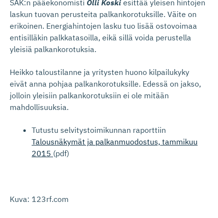
SAK:n pääekonomisti
Olli Koski
esittää yleisen hintojen
laskun tuovan perusteita palkankorotuksille. Väite on
erikoinen. Energiahintojen lasku tuo lisää ostovoimaa
entisilläkin palkkatasoilla, eikä sillä voida perustella
yleisiä palkankorotuksia.
Heikko taloustilanne ja yritysten huono kilpailukyky
eivät anna pohjaa palkankorotuksille. Edessä on jakso,
jolloin yleisiin palkankorotuksiin ei ole mitään
mahdollisuuksia.
Tutustu selvitystoimikunnan raporttiin
Talousnäkymät ja palkanmuodostus, tammikuu
2015
(pdf)
Kuva: 123rf.com