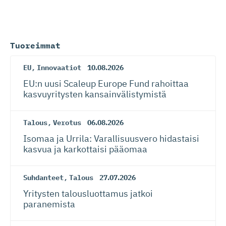
Tuoreimmat
EU
,
Innovaatiot
10.08.2026
EU:n uusi Scaleup Europe Fund rahoittaa
kasvuyritysten kansainvä­lis­tymistä
Talous
,
Verotus
06.08.2026
Isomaa ja Urrila: Varallisuusvero hidastaisi
kasvua ja karkottaisi pääomaa
Suhdanteet
,
Talous
27.07.2026
Yritysten talousluottamus jatkoi
paranemista