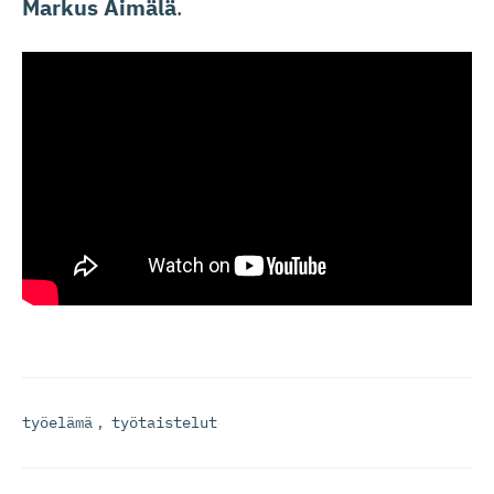
Markus Äimälä
.
työelämä
,
työtaistelut