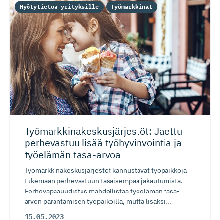
Hyötytietoa yrityksille
Työmarkkinat
Työmarkki­na­kes­kus­jär­jestöt: Jaettu
perhevastuu lisää työhyvinvointia ja
työelämän tasa-arvoa
Työmarkkinakeskusjärjestöt kannustavat työpaikkoja
tukemaan perhevastuun tasaisempaa jakautumista.
Perhevapaauudistus mahdollistaa työelämän tasa-
arvon parantamisen työpaikoilla, mutta lisäksi...
15.05.2023