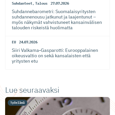
Suhdanteet
,
Talous
27.07.2026
Suhdanneba­ro­metri: Suomalaisy­ri­tysten
suhdannenousu jatkunut ja laajentunut –
myös näkymät vahvistuneet kansainvälisen
talouden riskeistä huolimatta
EU
24.07.2026
Siiri Valkama-Gas­pa­rotti: Eurooppalainen
oikeusvaltio on sekä kansalaisten että
yritysten etu
Lue seuraavaksi
Työelämä