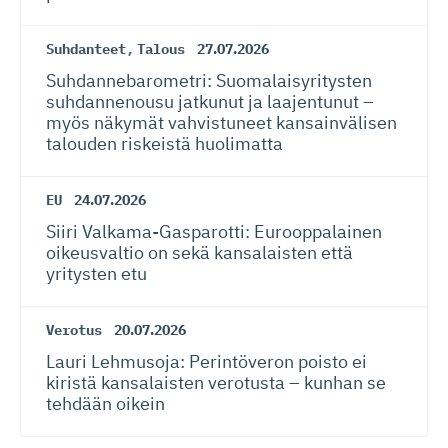
Suhdanteet
,
Talous
27.07.2026
Suhdanneba­ro­metri: Suomalaisy­ri­tysten
suhdannenousu jatkunut ja laajentunut –
myös näkymät vahvistuneet kansainvälisen
talouden riskeistä huolimatta
EU
24.07.2026
Siiri Valkama-Gas­pa­rotti: Eurooppalainen
oikeusvaltio on sekä kansalaisten että
yritysten etu
Verotus
20.07.2026
Lauri Lehmusoja: Perintöveron poisto ei
kiristä kansalaisten verotusta – kunhan se
tehdään oikein