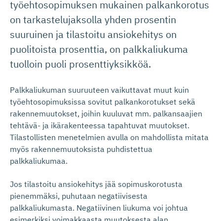
työehtosopimuksen mukainen palkankorotus
on tarkastelujaksolla yhden prosentin
suuruinen ja tilastoitu ansiokehitys on
puolitoista prosenttia, on palkkaliukuma
tuolloin puoli prosenttiyksikköä.
Palkkaliukuman suuruuteen vaikuttavat muut kuin
työehtosopimuksissa sovitut palkankorotukset sekä
rakennemuutokset, joihin kuuluvat mm. palkansaajien
tehtävä- ja ikärakenteessa tapahtuvat muutokset.
Tilastollisten menetelmien avulla on mahdollista mitata
myös rakennemuutoksista puhdistettua
palkkaliukumaa.
Jos tilastoitu ansiokehitys jää sopimuskorotusta
pienemmäksi, puhutaan negatiivisesta
palkkaliukumasta. Negatiivinen liukuma voi johtua
esimerkiksi voimakkaasta muutoksesta alan