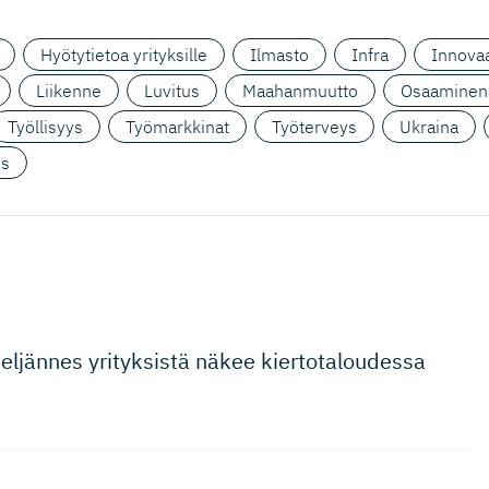
Hyötytietoa yrityksille
Ilmasto
Infra
Innovaa
Liikenne
Luvitus
Maahanmuutto
Osaaminen
Työllisyys
Työmarkkinat
Työterveys
Ukraina
us
Neljännes yrityksistä näkee kiertotaloudessa