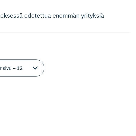
s­neksessä odotettua enemmän yrityksiä