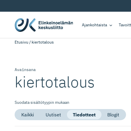
Ajankohtaista
Tavoi
Etusivu
/
kiertotalous
Avainsana
kiertotalous
Suodata sisältötyypin mukaan
Kaikki
Uutiset
Tiedotteet
Blogit