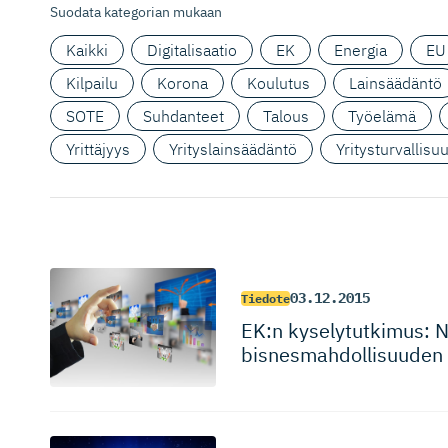
Suodata kategorian mukaan
Kaikki
Digitalisaatio
EK
Energia
EU
Kilpailu
Korona
Koulutus
Lainsäädäntö
SOTE
Suhdanteet
Talous
Työelämä
Yrittäjyys
Yrityslainsäädäntö
Yritysturvallisu
03.12.2015
Tiedote
EK:n kyselytut­kimus: 
bisnesmah­dol­lisuuden