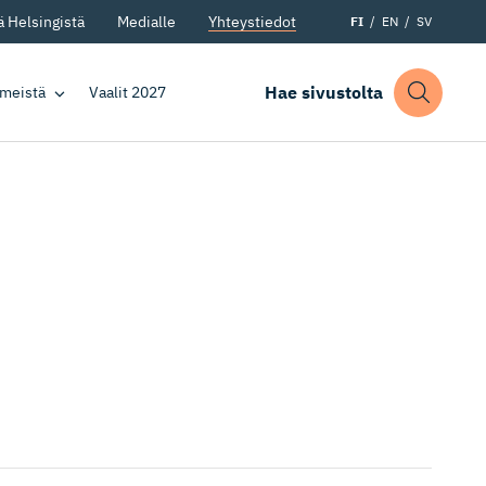
 Helsingistä
Medialle
Yhteystiedot
FI
EN
SV
Hae sivustolta
 meistä
Vaalit 2027