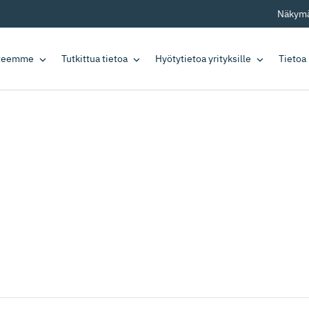
Näkymä
tteemme
Tutkittua tietoa
Hyötytietoa yrityksille
Tietoa