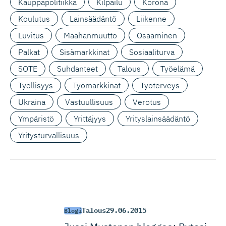
Kauppapolitiikka
Kilpailu
Korona
Koulutus
Lainsäädäntö
Liikenne
Luvitus
Maahanmuutto
Osaaminen
Palkat
Sisämarkkinat
Sosiaaliturva
SOTE
Suhdanteet
Talous
Työelämä
Työllisyys
Työmarkkinat
Työterveys
Ukraina
Vastuullisuus
Verotus
Ympäristö
Yrittäjyys
Yrityslainsäädäntö
Yritysturvallisuus
Talous
29.06.2015
Blogi