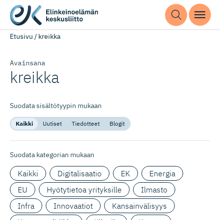
Etusivu
/
kreikka
Avainsana
kreikka
Suodata sisältötyypin mukaan
Kaikki
Uutiset
Tiedotteet
Blogit
Suodata kategorian mukaan
Kaikki
Digitalisaatio
EK
Energia
EU
Hyötytietoa yrityksille
Ilmasto
Infra
Innovaatiot
Kansainvälisyys