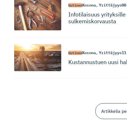
Korona
,
Yrittäjyys
08
Uutinen
Infotilaisuus yrityksil
sulkemiskorvausta
Korona
,
Yrittäjyys
11
Uutinen
Kustannustuen uusi ha