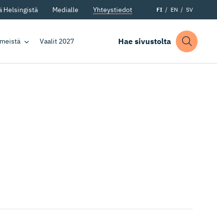
 Helsingistä
Medialle
Yhteystiedot
FI
EN
SV
Hae sivustolta
 meistä
Vaalit 2027