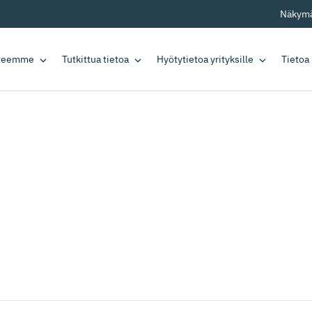
Näkymä
tteemme
Tutkittua tietoa
Hyötytietoa yrityksille
Tietoa