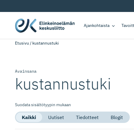
Ajankohtaista
Tavoi
Etusivu
/
kustannustuki
Avainsana
kustannustuki
Suodata sisältötyypin mukaan
Kaikki
Uutiset
Tiedotteet
Blogit