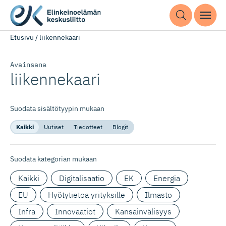
Etusivu
/
liikennekaari
Avainsana
liikennekaari
Suodata sisältötyypin mukaan
Kaikki
Uutiset
Tiedotteet
Blogit
Suodata kategorian mukaan
Kaikki
Digitalisaatio
EK
Energia
EU
Hyötytietoa yrityksille
Ilmasto
Infra
Innovaatiot
Kansainvälisyys