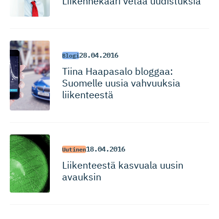
Liikennekaari vetää uudistuksia
28.04.2016
Blogi
Tiina Haapasalo bloggaa:
Suomelle uusia vahvuuksia
liikenteestä
18.04.2016
Uutinen
Liikenteestä kasvuala uusin
avauksin