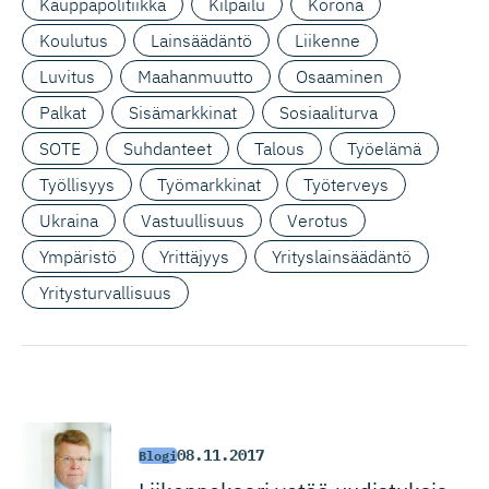
Kauppapolitiikka
Kilpailu
Korona
Koulutus
Lainsäädäntö
Liikenne
Luvitus
Maahanmuutto
Osaaminen
Palkat
Sisämarkkinat
Sosiaaliturva
SOTE
Suhdanteet
Talous
Työelämä
Työllisyys
Työmarkkinat
Työterveys
Ukraina
Vastuullisuus
Verotus
Ympäristö
Yrittäjyys
Yrityslainsäädäntö
Yritysturvallisuus
08.11.2017
Blogi