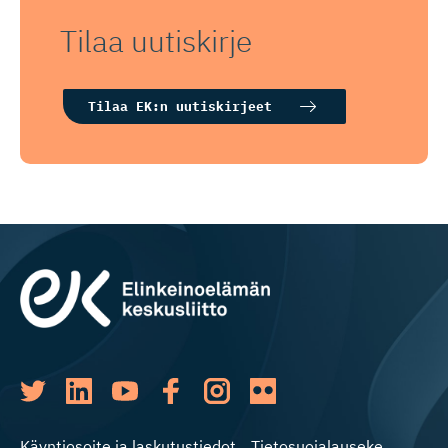
Tilaa uutiskirje
Tilaa EK:n uutiskirjeet
Käyntiosoite ja laskutustiedot
Tietosuojalauseke