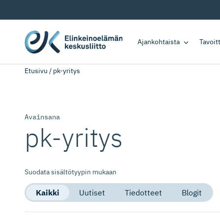
Ajankohtaista
Tavoi
Etusivu
/
pk-yritys
Avainsana
pk-yritys
Suodata sisältötyypin mukaan
Kaikki
Uutiset
Tiedotteet
Blogit