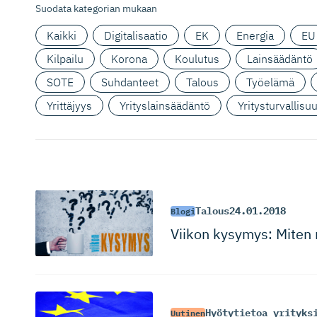
Suodata kategorian mukaan
Kaikki
Digitalisaatio
EK
Energia
EU
Kilpailu
Korona
Koulutus
Lainsäädäntö
SOTE
Suhdanteet
Talous
Työelämä
Yrittäjyys
Yrityslainsäädäntö
Yritysturvallisu
Talous
24.01.2018
Blogi
Viikon kysymys: Miten m
Hyötytietoa yrityks
Uutinen