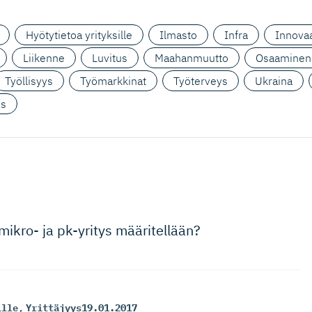
Hyötytietoa yrityksille
Ilmasto
Infra
Innovaa
Liikenne
Luvitus
Maahanmuutto
Osaaminen
Työllisyys
Työmarkkinat
Työterveys
Ukraina
us
ikro- ja pk-yritys määritellään?
ille
,
Yrittäjyys
19.01.2017