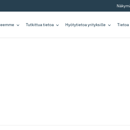
Näkymä
tteemme
Tutkittua tietoa
Hyötytietoa yrityksille
Tietoa