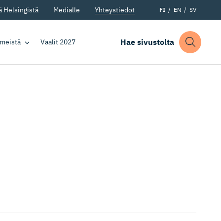
 Helsingistä
Medialle
Yhteystiedot
FI
EN
SV
Hae sivustolta
 meistä
Vaalit 2027