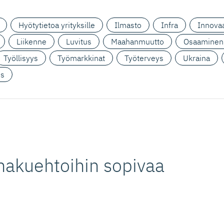
Hyötytietoa yrityksille
Ilmasto
Infra
Innovaa
Liikenne
Luvitus
Maahanmuutto
Osaaminen
Työllisyys
Työmarkkinat
Työterveys
Ukraina
us
hakuehtoihin sopivaa