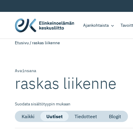
Ajankohtaista
Tavoi
Etusivu
/
raskas liikenne
Avainsana
raskas liikenne
Suodata sisältötyypin mukaan
Kaikki
Uutiset
Tiedotteet
Blogit