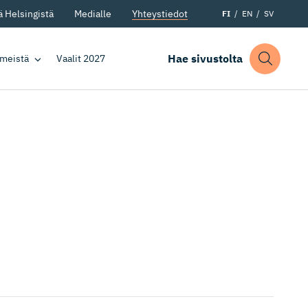
 Helsingistä
Medialle
Yhteystiedot
FI
EN
SV
Hae sivustolta
 meistä
Vaalit 2027