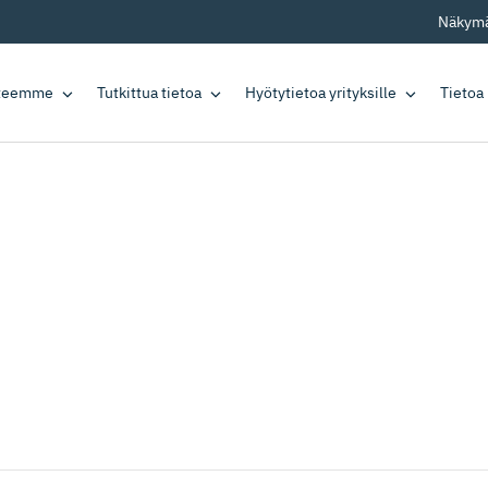
Näkymä
tteemme
Tutkittua tietoa
Hyötytietoa yrityksille
Tietoa