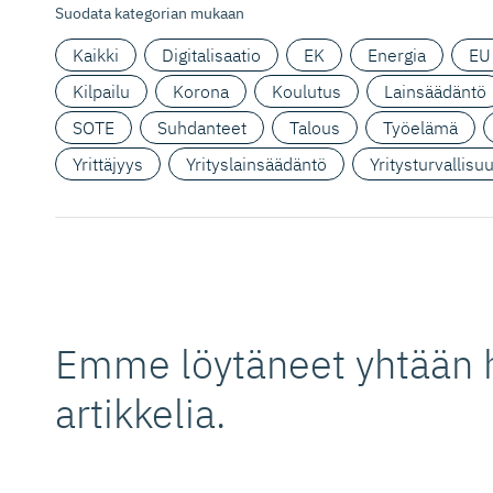
Suodata kategorian mukaan
Kaikki
Digitalisaatio
EK
Energia
EU
Kilpailu
Korona
Koulutus
Lainsäädäntö
SOTE
Suhdanteet
Talous
Työelämä
Yrittäjyys
Yrityslainsäädäntö
Yritysturvallisu
Emme löytäneet yhtään 
artikkelia.