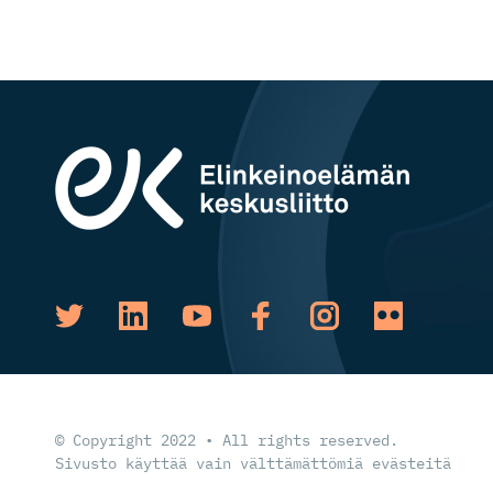
© Copyright 2022 • All rights reserved.
Sivusto käyttää vain välttämättömiä evästeitä