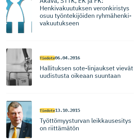
Akava, STTK, EK ja FK:
Henkivakuu­tuksen veronkiristys
osuu työntekijöiden ryhmähenki­
va­kuu­tukseen
06.04.2016
Tiedote
Hallituksen sote-linjaukset vievät
uudistusta oikeaan suuntaan
13.10.2015
Tiedote
Työttömyys­turvan leikkausesitys
on riittämätön