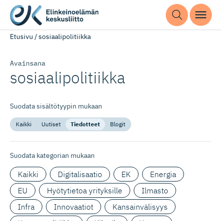
Etusivu
/
sosiaalipolitiikka
Avainsana
sosiaalipo­litiikka
Suodata sisältötyypin mukaan
Kaikki
Uutiset
Tiedotteet
Blogit
Suodata kategorian mukaan
Kaikki
Digitalisaatio
EK
Energia
EU
Hyötytietoa yrityksille
Ilmasto
Infra
Innovaatiot
Kansainvälisyys