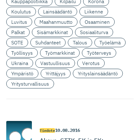
Kauppapolitiikka
Kilpailu
Korona
Koulutus
Lainsäädäntö
Liikenne
Luvitus
Maahanmuutto
Osaaminen
Palkat
Sisämarkkinat
Sosiaaliturva
SOTE
Suhdanteet
Talous
Työelämä
Työllisyys
Työmarkkinat
Työterveys
Ukraina
Vastuullisuus
Verotus
Ympäristö
Yrittäjyys
Yrityslainsäädäntö
Yritysturvallisuus
10.08.2016
Tiedote