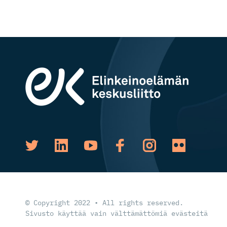
© Copyright 2022 • All rights reserved.
Sivusto käyttää vain välttämättömiä evästeitä