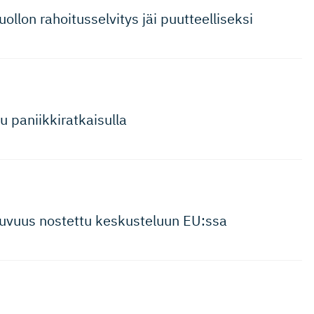
uollon rahoitusselvitys jäi puutteelliseksi
 paniikkirat­kaisulla
tuvuus nostettu keskusteluun EU:ssa