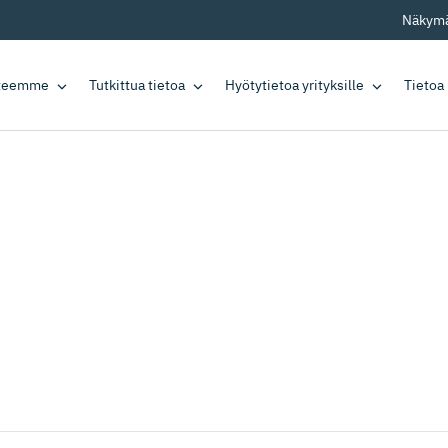
Näkymä
tteemme
Tutkittua tietoa
Hyötytietoa yrityksille
Tietoa