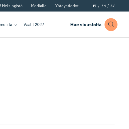
 Helsingistä
Medialle
Yhteystiedot
FI
EN
SV
Hae sivustolta
 meistä
Vaalit 2027