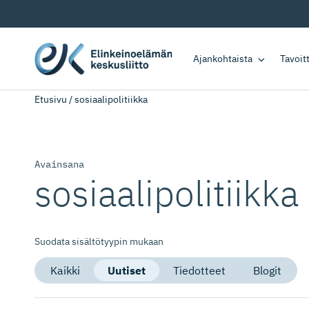
Ajankohtaista
Tavoi
Etusivu
/
sosiaalipolitiikka
Avainsana
sosiaalipo­litiikka
Suodata sisältötyypin mukaan
Kaikki
Uutiset
Tiedotteet
Blogit