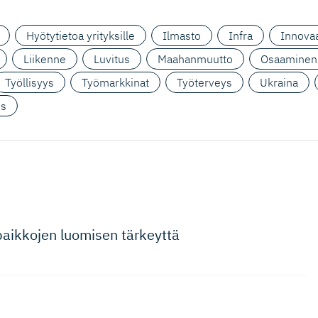
Hyötytietoa yrityksille
Ilmasto
Infra
Innovaa
Liikenne
Luvitus
Maahanmuutto
Osaaminen
Työllisyys
Työmarkkinat
Työterveys
Ukraina
us
aikkojen luomisen tärkeyttä