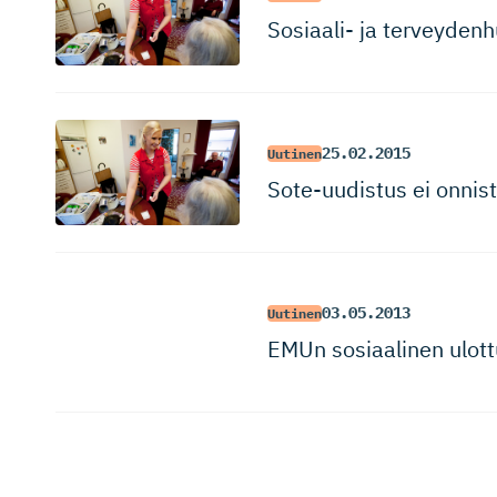
Sosiaali- ja terveyden­h
25.02.2015
Uutinen
Sote-uudistus ei onnistu
03.05.2013
Uutinen
EMUn sosiaalinen ulot