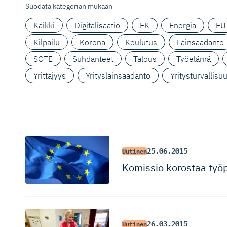
Suodata kategorian mukaan
Kaikki
Digitalisaatio
EK
Energia
EU
Kilpailu
Korona
Koulutus
Lainsäädäntö
SOTE
Suhdanteet
Talous
Työelämä
Yrittäjyys
Yrityslainsäädäntö
Yritysturvallisu
25.06.2015
Uutinen
Komissio korostaa työp
26.03.2015
Uutinen