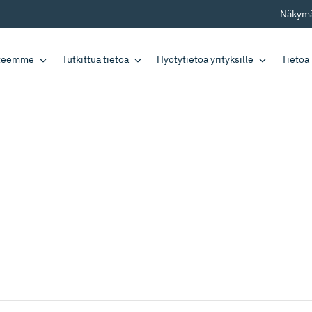
Näkymä
tteemme
Tutkittua tietoa
Hyötytietoa yrityksille
Tietoa