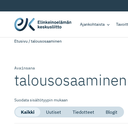
Ajankohtaista
Tavoi
Etusivu
/
talousosaaminen
Avainsana
talousosaaminen
Suodata sisältötyypin mukaan
Kaikki
Uutiset
Tiedotteet
Blogit