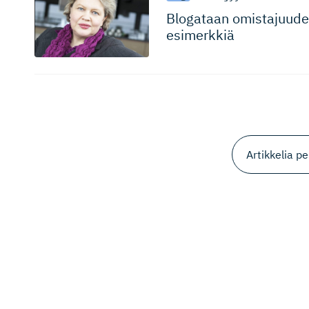
Blogataan omistajuu­des
esimerkkiä