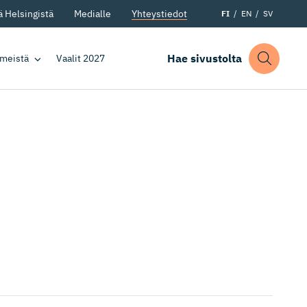
 Helsingistä
Medialle
Yhteystiedot
FI
EN
SV
Hae sivustolta
 meistä
Vaalit 2027