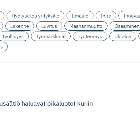
Hyötytietoa yrityksille
Ilmasto
Infra
Innovaa
Liikenne
Luvitus
Maahanmuutto
Osaaminen
Työllisyys
Työmarkkinat
Työterveys
Ukraina
us
usäätiö haluavat pikaluotot kuriin