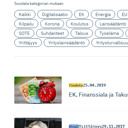
Suodata kategorian mukaan
Kaikki
Digitalisaatio
EK
Energia
EU
Kilpailu
Korona
Koulutus
Lainsäädäntö
SOTE
Suhdanteet
Talous
Työelämä
Yrittäjyys
Yrityslainsäädäntö
Yritysturvallisu
25.04.2019
Tiedote
EK, Finanssiala ja Taku
Yrittäjyys
29.11.2017
Blogi