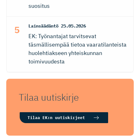
suositus
Lainsäädäntö
25.05.2026
EK: Työnantajat tarvitsevat
täsmällisempää tietoa vaaratilanteista
huolehtiakseen yhteiskunnan
toimivuudesta
Tilaa uutiskirje
Tilaa EK:n uutiskirjeet