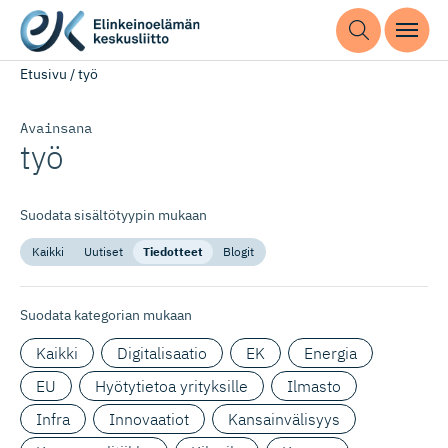
Etusivu
/
työ
Avainsana
työ
Suodata sisältötyypin mukaan
Kaikki
Uutiset
Tiedotteet
Blogit
Suodata kategorian mukaan
Kaikki
Digitalisaatio
EK
Energia
EU
Hyötytietoa yrityksille
Ilmasto
Infra
Innovaatiot
Kansainvälisyys