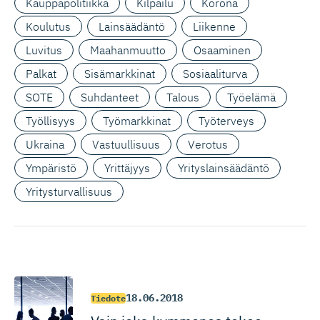
Kauppapolitiikka
Kilpailu
Korona
Koulutus
Lainsäädäntö
Liikenne
Luvitus
Maahanmuutto
Osaaminen
Palkat
Sisämarkkinat
Sosiaaliturva
SOTE
Suhdanteet
Talous
Työelämä
Työllisyys
Työmarkkinat
Työterveys
Ukraina
Vastuullisuus
Verotus
Ympäristö
Yrittäjyys
Yrityslainsäädäntö
Yritysturvallisuus
18.06.2018
Tiedote