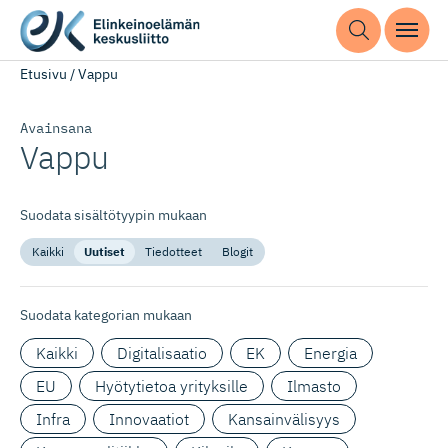
Etusivu
/
Vappu
Avainsana
Vappu
Suodata sisältötyypin mukaan
Kaikki
Uutiset
Tiedotteet
Blogit
Suodata kategorian mukaan
Kaikki
Digitalisaatio
EK
Energia
EU
Hyötytietoa yrityksille
Ilmasto
Infra
Innovaatiot
Kansainvälisyys