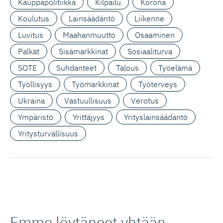
Kauppapolitiikka
Kilpailu
Korona
Koulutus
Lainsäädäntö
Liikenne
Luvitus
Maahanmuutto
Osaaminen
Palkat
Sisämarkkinat
Sosiaaliturva
SOTE
Suhdanteet
Talous
Työelämä
Työllisyys
Työmarkkinat
Työterveys
Ukraina
Vastuullisuus
Verotus
Ympäristö
Yrittäjyys
Yrityslainsäädäntö
Yritysturvallisuus
Emme löytäneet yhtään