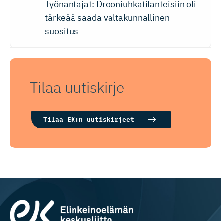
Työnantajat: Drooniuhkatilanteisiin oli
tärkeää saada valtakunnallinen
suositus
Tilaa uutiskirje
Tilaa EK:n uutiskirjeet