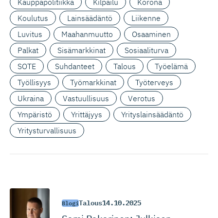
Kauppapolitiikka
Kilpailu
Korona
Koulutus
Lainsäädäntö
Liikenne
Luvitus
Maahanmuutto
Osaaminen
Palkat
Sisämarkkinat
Sosiaaliturva
SOTE
Suhdanteet
Talous
Työelämä
Työllisyys
Työmarkkinat
Työterveys
Ukraina
Vastuullisuus
Verotus
Ympäristö
Yrittäjyys
Yrityslainsäädäntö
Yritysturvallisuus
Talous
14.10.2025
Blogi