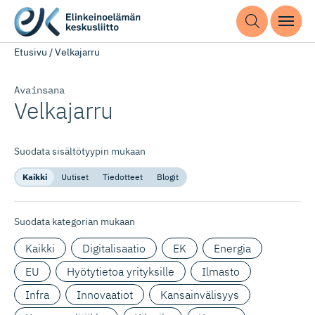
Etusivu
/
Velkajarru
Avainsana
Velkajarru
Suodata sisältötyypin mukaan
Kaikki
Uutiset
Tiedotteet
Blogit
Suodata kategorian mukaan
Kaikki
Digitalisaatio
EK
Energia
EU
Hyötytietoa yrityksille
Ilmasto
Infra
Innovaatiot
Kansainvälisyys