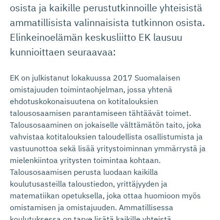
osista ja kaikille perustutkinnoille yhteisistä
ammatillisista valinnaisista tutkinnon osista.
Elinkeinoelämän keskusliitto EK lausuu
kunnioittaen seuraavaa:
EK on julkistanut lokakuussa 2017 Suomalaisen
omistajuuden toimintaohjelman, jossa yhtenä
ehdotuskokonaisuutena on kotitalouksien
talousosaamisen parantamiseen tähtäävät toimet.
Talousosaaminen on jokaiselle välttämätön taito, joka
vahvistaa kotitalouksien taloudellista osallistumista ja
vastuunottoa sekä lisää yritystoiminnan ymmärrystä ja
mielenkiintoa yritysten toimintaa kohtaan.
Talousosaamisen perusta luodaan kaikilla
koulutusasteilla taloustiedon, yrittäjyyden ja
matematiikan opetuksella, joka ottaa huomioon myös
omistamisen ja omistajuuden. Ammatillisessa
koulutuksessa on tarve lisätä kaikille yhteistä