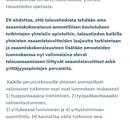
taloustiedon opetusta.
EK ehdottaa, että taloustiedosta tehdään oma
osaamiskokonaisuus ammatillisen koulutuksen
tutkintojen yhteisiin opintoihin, taloustiedon kaikille
yhteisten osaamistavoitteiden laajuutta tarkistetaan
ja osaamiskokonaisuuteen lisätään perusteiden
luonnoksessa nyt valinnaisina olevat
talousosaamiseen liittyvät osaamistavoitteet sekä
yrittäjyysopintojen perusteita.
Kaikille perustutkinnoille yhteiset ammatilliset
valinnaiset tutkinnon osat ovat luonnoksen mukaisesti
1) huippuosaajana toimiminen, 2) työpaikkaohjaajaksi
valmentautuminen,
3) yrityksessä toimiminen ja 4) yritystoiminnan
suunnittelu. EK kannattaa näitä tutkinnon osia.