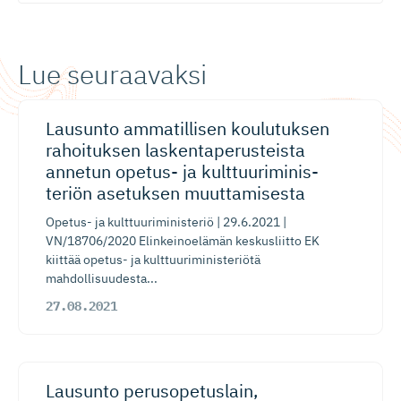
Lue seuraavaksi
Lausunto ammatillisen koulutuksen
rahoituksen laskentape­rus­teista
annetun opetus- ja kulttuuri­mi­nis­
teriön asetuksen muuttamisesta
Opetus- ja kulttuuriministeriö | 29.6.2021 |
VN/18706/2020 Elinkeinoelämän keskusliitto EK
kiittää opetus- ja kulttuuriministeriötä
mahdollisuudesta...
27.08.2021
Lausunto perusopetuslain,