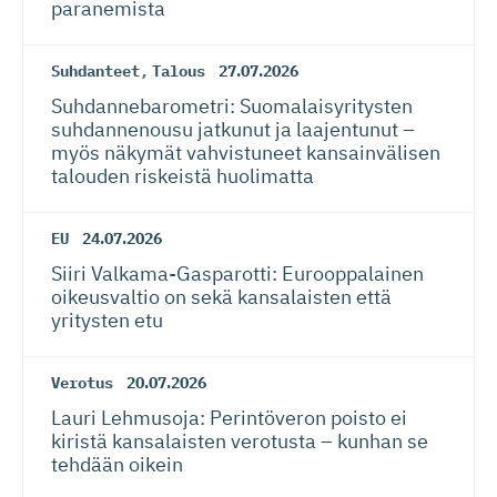
paranemista
Suhdanteet
,
Talous
27.07.2026
Suhdanneba­ro­metri: Suomalaisy­ri­tysten
suhdannenousu jatkunut ja laajentunut –
myös näkymät vahvistuneet kansainvälisen
talouden riskeistä huolimatta
EU
24.07.2026
Siiri Valkama-Gas­pa­rotti: Eurooppalainen
oikeusvaltio on sekä kansalaisten että
yritysten etu
Verotus
20.07.2026
Lauri Lehmusoja: Perintöveron poisto ei
kiristä kansalaisten verotusta – kunhan se
tehdään oikein