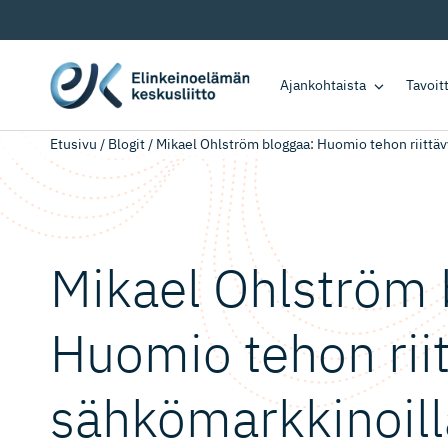
Ajankohtaista
Tavoi
Etusivu
/
Blogit
/
Mikael Ohlström bloggaa: Huomio tehon riittä
Mikael Ohlström 
Huomio tehon rii
sähkömark­kinoill