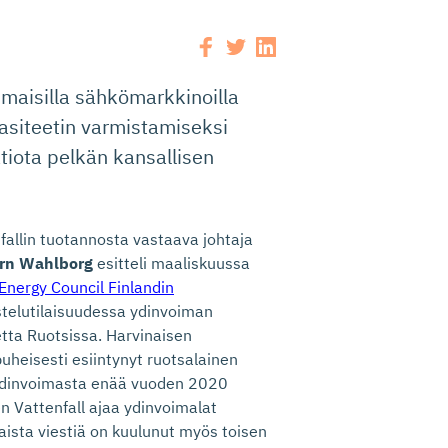
maisilla sähkömarkkinoilla
pasiteetin varmistamiseksi
tiota pelkän kansallisen
fallin tuotannosta vastaava johtaja
örn Wahlborg
esitteli maaliskuussa
Energy Council Finlandin
telutilaisuudessa ydinvoiman
etta Ruotsissa. Harvinaisen
uheisesti esiintynyt ruotsalainen
a ydinvoimasta enää vuoden 2020
en Vattenfall ajaa ydinvoimalat
sta viestiä on kuulunut myös toisen