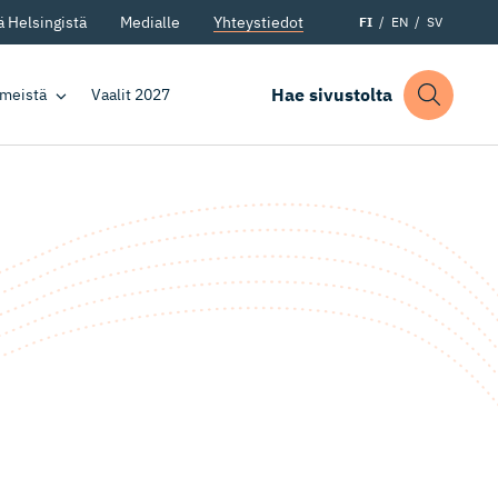
 Helsingistä
Medialle
Yhteystiedot
FI
EN
SV
Hae sivustolta
 meistä
Vaalit 2027