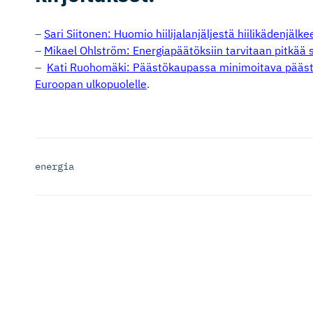
–
Sari Siitonen: Huomio hiilijalanjäljestä hiilikädenjälke
–
Mikael Ohlström: Energiapäätöksiin tarvitaan pitkää s
–
Kati Ruohomäki: Päästökaupassa minimoitava päästöj
Euroopan ulkopuolelle
.
energia