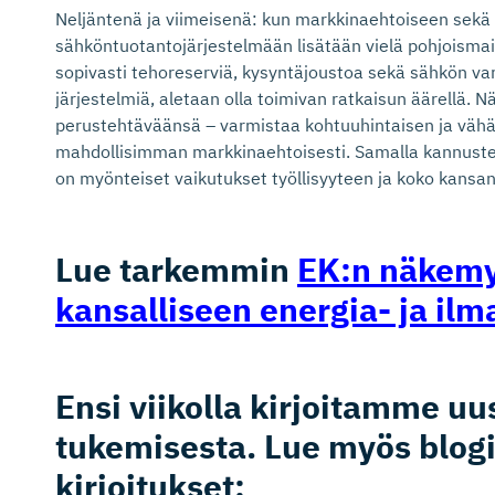
Neljäntenä ja viimeisenä: kun markkinaehtoiseen sekä
sähköntuotantojärjestelmään lisätään vielä pohjoismai
sopivasti tehoreserviä, kysyntäjoustoa sekä sähkön var
järjestelmiä, aletaan olla toimivan ratkaisun äärellä. Nä
perustehtäväänsä – varmistaa kohtuuhintaisen ja väh
mahdollisimman markkinaehtoisesti. Samalla kannustett
on myönteiset vaikutukset työllisyyteen ja koko kansa
Lue tarkemmin
EK:n näkemyk
kansalliseen energia- ja ilma
Ensi viikolla kirjoitamme u
tukemisesta. Lue myös blog
kirjoitukset: