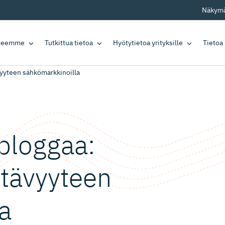
Näkymä
tteemme
Tutkittua tietoa
Hyötytietoa yrityksille
Tietoa
vyyteen sähkömarkkinoilla
bloggaa:
ttävyyteen
a