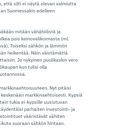
 että silti ei näytä olevan valmiutta
llaan Suomessakin edelleen
näkään mitään vähähiilistä ja
kea pois keinovalikoimasta (ml.
ssä). Toiseksi sähkön ja lämmön
ään heikentää. Näin väistämättä
uttaisiin. Jo nykyinen puolikaskin vero
kaupan kun tulisi olla
tuotannossa.
markkinaehtoisuuteen. Nyt pitäisi
t keskenään markkinaehtoisesti. Kypsiä
ain tukia ei-kypsille uusiutuvan
äydentäisi parhaiten investointi- ja
tointituet vääristävät vähiten
aikuta suoraan sähkön hintaan.