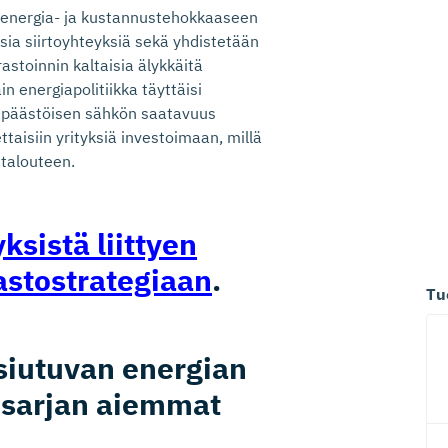
 energia- ja kustannustehokkaaseen
sia siirtoyhteyksiä sekä yhdistetään
astoinnin kaltaisia älykkäitä
in energiapolitiikka täyttäisi
äpäästöisen sähkön saatavuus
aisiin yrityksiä investoimaan, millä
ntalouteen.
sistä liittyen
stost­ra­tegiaan
.
Tu
usiutuvan energian
isarjan aiemmat