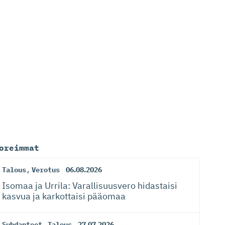
oreimmat
Talous
,
Verotus
06.08.2026
Isomaa ja Urrila: Varallisuusvero hidastaisi
kasvua ja karkottaisi pääomaa
Suhdanteet
,
Talous
27.07.2026