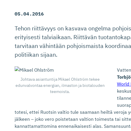
05.04.2016
Tehon riittävyys on kasvava ongelma pohjois
erityisesti talviaikaan. Riittävän tuotantoka
tarvitaan vähintään pohjoismaista koordinaa
politiikan sijaan.
Vatten
Torbj
Johtava asiantuntija Mikael Ohlström tekee
World 
edunvalvontaa energian, ilmaston ja biotalouden
keskus
teemoista.
tilann
suorap
totesi, ettei Ruotsin valtio tule saamaan heiltä veroj
jälkeen – joko vero poistetaan valtion toimesta tai sitt
kannattamattomina ennenaikaisesti alas. Samansuuntai