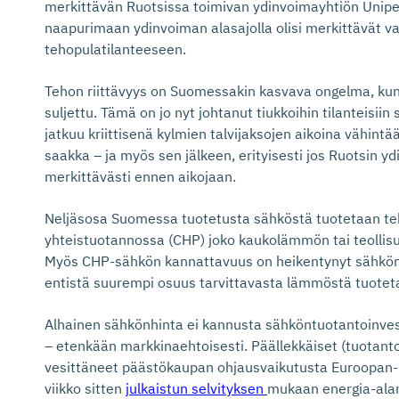
merkittävän Ruotsissa toimivan ydinvoimayhtiön Unipe
naapurimaan ydinvoiman alasajolla olisi merkittävät 
tehopulatilanteeseen.
Tehon riittävyys on Suomessakin kasvava ongelma, kun
suljettu. Tämä on jo nyt johtanut tiukkoihin tilanteisii
jatkuu kriittisenä kylmien talvijaksojen aikoina vähint
saakka – ja myös sen jälkeen, erityisesti jos Ruotsin y
merkittävästi ennen aikojaan.
Neljäsosa Suomessa tuotetusta sähköstä tuotetaan t
yhteistuotannossa (CHP) joko kaukolämmön tai teoll
Myös CHP-sähkön kannattavuus on heikentynyt sähkön 
entistä suurempi osuus tarvittavasta lämmöstä tuoteta
Alhainen sähkönhinta ei kannusta sähköntuotantoinvest
– etenkään markkinaehtoisesti. Päällekkäiset (tuotanto
vesittäneet päästökaupan ohjausvaikutusta Euroopan-l
viikko sitten
julkaistun selvityksen
mukaan energia-ala