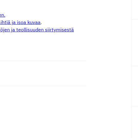
en
.
ihtiä ja isoa kuvaa
.
en ja teollisuuden siirtymisestä