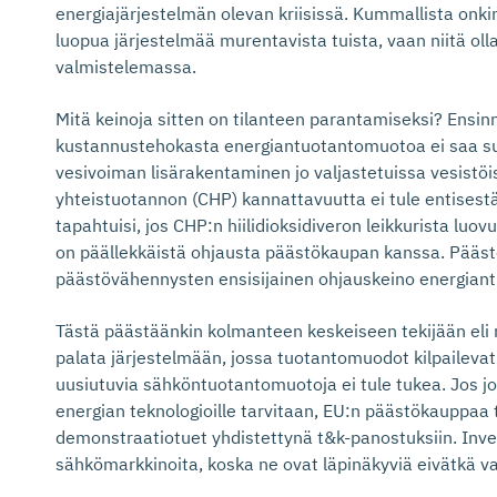
energiajärjestelmän olevan kriisissä. Kummallista onkin,
luopua järjestelmää murentavista tuista, vaan niitä o
valmistelemassa.
Mitä keinoja sitten on tilanteen parantamiseksi? Ensin
kustannustehokasta energiantuotantomuotoa ei saa sul
vesivoiman lisärakentaminen jo valjastetuissa vesistöi
yhteistuotannon (CHP) kannattavuutta ei tule entisest
tapahtuisi, jos CHP:n hiilidioksidiveron leikkurista luov
on päällekkäistä ohjausta päästökaupan kanssa. Päästö
päästövähennysten ensisijainen ohjauskeino energian
Tästä päästäänkin kolmanteen keskeiseen tekijään eli 
palata järjestelmään, jossa tuotantomuodot kilpaileva
uusiutuvia sähköntuotantomuotoja ei tule tukea. Jos jot
energian teknologioille tarvitaan, EU:n päästökauppaa t
demonstraatiotuet yhdistettynä t&k-panostuksiin. Inves
sähkömarkkinoita, koska ne ovat läpinäkyviä eivätkä v