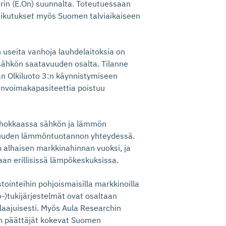
rin (E.On) suunnalta. Toteutuessaan
vaikutukset myös Suomen talviaikaiseen
 useita vanhoja lauhdelaitoksia on
n sähkön saatavuuden osalta. Tilanne
ään Olkiluoto 3:n käynnistymiseen
dinvoimakapasiteettia poistuu
ehokkaassa sähkön ja lämmön
isuuden lämmöntuotannon yhteydessä.
alhaisen markkinahinnan vuoksi, ja
an erillisissä lämpökeskuksissa.
ointeihin pohjoismaisilla markkinoilla
-)tukijärjestelmät ovat osaltaan
aajuisesti. Myös Aula Researchin
n päättäjät kokevat Suomen