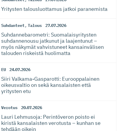
Yritysten talousluottamus jatkoi paranemista
Suhdanteet
,
Talous
27.07.2026
Suhdanneba­ro­metri: Suomalaisy­ri­tysten
suhdannenousu jatkunut ja laajentunut –
myös näkymät vahvistuneet kansainvälisen
talouden riskeistä huolimatta
EU
24.07.2026
Siiri Valkama-Gas­pa­rotti: Eurooppalainen
oikeusvaltio on sekä kansalaisten että
yritysten etu
Verotus
20.07.2026
Lauri Lehmusoja: Perintöveron poisto ei
kiristä kansalaisten verotusta – kunhan se
tehdään oikein