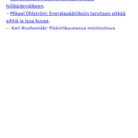
hiilikädenjälkeen
.
–
Mikael Ohlström: Energiapäätöksiin tarvitaan pitkää
sihtiä ja isoa kuvaa
.
–
Kati Ruohomäki: Päästökaupassa minimoitava
päästöjen ja teollisuuden siirtymisestä Euroopan
ulkopuolelle
–
Mikael Ohlström: Huomio tehon riittävyyteen
sähkömarkkinoilla
energia