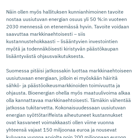
Näin ollen myös hallituksen kunnianhimoinen tavoite
nostaa uusiutuvan energian osuus yli 50 %:in vuoteen
2030 mennessä on etenemässä hyvin. Tavoite voidaan
saavuttaa markkinaehtoisesti – siis
kustannustehokkaasti – lisääntyvien investointien
myötä ja todennäköisesti kiristyvän päästökaupan
lisääntyvästä ohjausvaikutuksesta.
Suomessa pitäisi jatkossakin luottaa markkinaehtoiseen
uusiutuvaan energiaan, jolloin ei myöskään häiritä
sähkö- ja päästöoikeusmarkkinoiden toimivuutta ja
ohjausta. Bioenergian ohella myös maatuulivoima alkaa
olla kannattavaa markkinaehtoisesti. Tämäkin vähentää
jatkossa tukitarvetta. Kokonaisuudessaan uusiutuvan
energian syöttötariffeista aiheutuneet kustannukset
ovat kasvaneet voimakkaasti ollen viime vuonna
yhteensä vajaat 150 miljoonaa euroa ja nousevat
kuluvana vuonna arviolta noin 200 miljoonaan euroon.