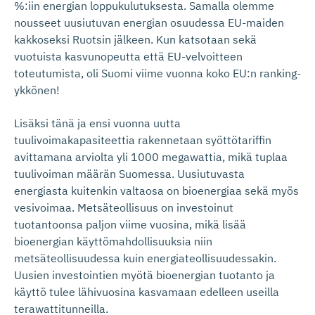
%:iin energian loppukulutuksesta. Samalla olemme
nousseet uusiutuvan energian osuudessa EU-maiden
kakkoseksi Ruotsin jälkeen. Kun katsotaan sekä
vuotuista kasvunopeutta että EU-velvoitteen
toteutumista, oli Suomi viime vuonna koko EU:n ranking-
ykkönen!
Lisäksi tänä ja ensi vuonna uutta
tuulivoimakapasiteettia rakennetaan syöttötariffin
avittamana arviolta yli 1000 megawattia, mikä tuplaa
tuulivoiman määrän Suomessa. Uusiutuvasta
energiasta kuitenkin valtaosa on bioenergiaa sekä myös
vesivoimaa. Metsäteollisuus on investoinut
tuotantoonsa paljon viime vuosina, mikä lisää
bioenergian käyttömahdollisuuksia niin
metsäteollisuudessa kuin energiateollisuudessakin.
Uusien investointien myötä bioenergian tuotanto ja
käyttö tulee lähivuosina kasvamaan edelleen useilla
terawattitunneilla.