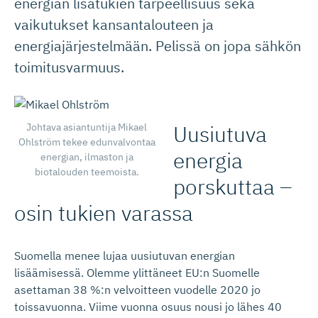
energian lisätukien tarpeellisuus sekä
vaikutukset kansantalouteen ja
energiajärjestelmään. Pelissä on jopa sähkön
toimitusvarmuus.
Uusiutuva
Johtava asiantuntija Mikael
Ohlström tekee edunvalvontaa
energia
energian, ilmaston ja
biotalouden teemoista.
porskuttaa –
osin tukien varassa
Suomella menee lujaa uusiutuvan energian
lisäämisessä. Olemme ylittäneet EU:n Suomelle
asettaman 38 %:n velvoitteen vuodelle 2020 jo
toissavuonna. Viime vuonna osuus nousi jo lähes 40