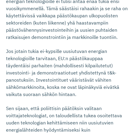
energian teknologioille ei tulisi antaa enää tukia ensi
vuosikymmenellä. Tämä säästäisi rahaakin ja se raha on
käytettävissä vaikkapa päästökaupan ulkopuolisten
sektoreiden (kuten liikenne) yhä haastavampiin
päästövähennysinvestointeihin ja uusien puhtaiden
ratkaisujen demonstrointiin ja markkinoille tuontiin.
Jos jotain tukia ei-kypsille uusiutuvan energian
teknologioille tarvitaan, EU:n päästökauppaa
täydentäisi parhaiten (mahdollisesti kilpailutetut)
investointi- ja demonstraatiotuet yhdistettynä t&k-
panostuksiin. Investointituet vääristävät vähiten
sähkömarkkinoita, koska ne ovat läpinäkyviä eivätkä
vaikuta suoraan sähkön hintaan.
Sen sijaan, että poliittisin päätöksin valitaan
voittajateknologiat, on taloudellista tukea osoitettava
uuden teknologian kehittämiseen niin uusiutuvien
energialähteiden hyödyntämiseksi kuin