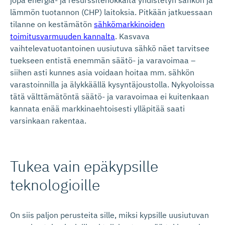
jopa energia- ja resurssitehokkaita yhdistetyn sähkön ja
lämmön tuotannon (CHP) laitoksia. Pitkään jatkuessaan
tilanne on kestämätön
sähkömarkkinoiden
toimitusvarmuuden kannalta
. Kasvava
vaihtelevatuotantoinen uusiutuva sähkö näet tarvitsee
tuekseen entistä enemmän säätö- ja varavoimaa –
siihen asti kunnes asia voidaan hoitaa mm. sähkön
varastoinnilla ja älykkäällä kysyntäjoustolla. Nykyoloissa
tätä välttämätöntä säätö- ja varavoimaa ei kuitenkaan
kannata enää markkinaehtoisesti ylläpitää saati
varsinkaan rakentaa.
Tukea vain epäkypsille
teknologioille
On siis paljon perusteita sille, miksi kypsille uusiutuvan