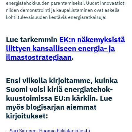
energiatehokkuuden parantamiseksi. Uudet innovaatiot,
niiden demonstrointi ja kaupallistaminen ovat askelia
kohti tulevaisuuden kestäviä energiaratkaisuja!
Lue tarkemmin
EK:n näkemyksistä
liittyen kansalliseen energia- ja
ilmastost­ra­tegiaan
.
Ensi viikolla kirjoitamme, kuinka
Suomi voisi kiriä energiate­hok­
kuus­toimissa EU:n kärkiin. Lue
myös blogisarjan aiemmat
kirjoitukset:
–
Sari Siitonen: Huomio hiilijalanjäljestä