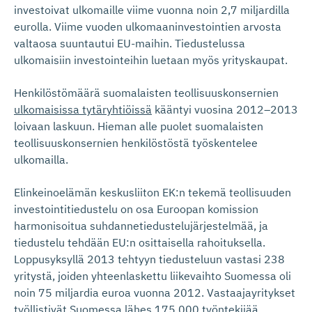
investoivat ulkomaille viime vuonna noin 2,7 miljardilla
eurolla. Viime vuoden ulkomaaninvestointien arvosta
valtaosa suuntautui EU-maihin. Tiedustelussa
ulkomaisiin investointeihin luetaan myös yrityskaupat.
Henkilöstömäärä suomalaisten teollisuuskonsernien
ulkomaisissa tytäryhtiöissä
kääntyi vuosina 2012–2013
loivaan laskuun. Hieman alle puolet suomalaisten
teollisuuskonsernien henkilöstöstä työskentelee
ulkomailla.
Elinkeinoelämän keskusliiton EK:n tekemä teollisuuden
investointitiedustelu on osa Euroopan komission
harmonisoitua suhdannetiedustelujärjestelmää, ja
tiedustelu tehdään EU:n osittaisella rahoituksella.
Loppusyksyllä 2013 tehtyyn tiedusteluun vastasi 238
yritystä, joiden yhteenlaskettu liikevaihto Suomessa oli
noin 75 miljardia euroa vuonna 2012. Vastaajayritykset
työllistivät Suomessa lähes 175 000 työntekijää.