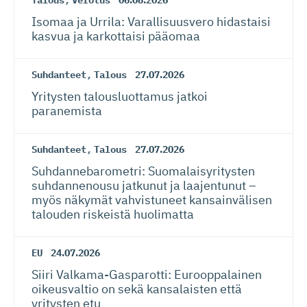
Isomaa ja Urrila: Varallisuusvero hidastaisi
kasvua ja karkottaisi pääomaa
Suhdanteet
,
Talous
27.07.2026
Yritysten talousluottamus jatkoi
paranemista
Suhdanteet
,
Talous
27.07.2026
Suhdanneba­ro­metri: Suomalaisy­ri­tysten
suhdannenousu jatkunut ja laajentunut –
myös näkymät vahvistuneet kansainvälisen
talouden riskeistä huolimatta
EU
24.07.2026
Siiri Valkama-Gas­pa­rotti: Eurooppalainen
oikeusvaltio on sekä kansalaisten että
yritysten etu