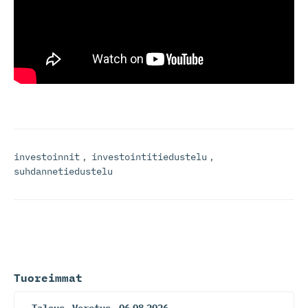
investoinnit
,
investointitiedustelu
,
suhdannetiedustelu
Tuoreimmat
Talous
,
Verotus
06.08.2026