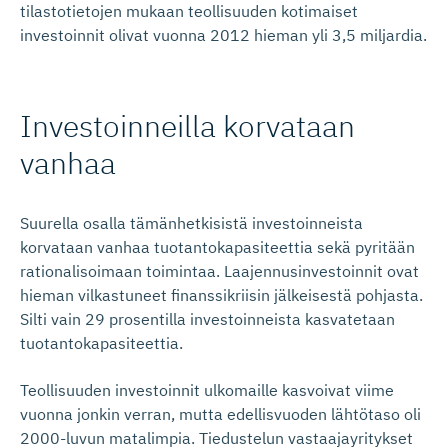
tilastotietojen mukaan teollisuuden kotimaiset
investoinnit olivat vuonna 2012 hieman yli 3,5 miljardia.
Investoin­neilla korvataan
vanhaa
Suurella osalla tämänhetkisistä investoinneista
korvataan vanhaa tuotantokapasiteettia sekä pyritään
rationalisoimaan toimintaa. Laajennusinvestoinnit ovat
hieman vilkastuneet finanssikriisin jälkeisestä pohjasta.
Silti vain 29 prosentilla investoinneista kasvatetaan
tuotantokapasiteettia.
Teollisuuden investoinnit ulkomaille kasvoivat viime
vuonna jonkin verran, mutta edellisvuoden lähtötaso oli
2000-luvun matalimpia. Tiedustelun vastaajayritykset