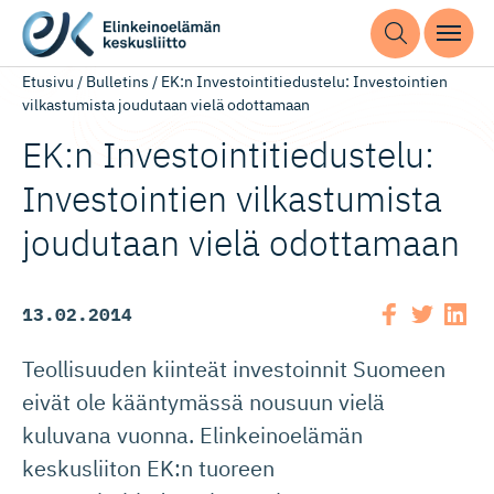
Etusivu
/
Bulletins
/
EK:n Investointitiedustelu: Investointien
vilkastumista joudutaan vielä odottamaan
EK:n Investoin­ti­tie­dustelu:
Investointien vilkastumista
joudutaan vielä odottamaan
13.02.2014
Teollisuuden kiinteät investoinnit Suomeen
eivät ole kääntymässä nousuun vielä
kuluvana vuonna. Elinkeinoelämän
keskusliiton EK:n tuoreen