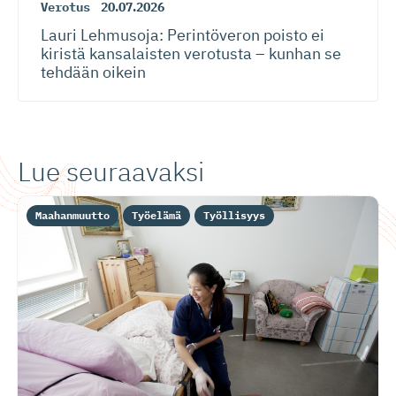
Verotus
20.07.2026
Lauri Lehmusoja: Perintöveron poisto ei
kiristä kansalaisten verotusta – kunhan se
tehdään oikein
Lue seuraavaksi
Maahanmuutto
Työelämä
Työllisyys