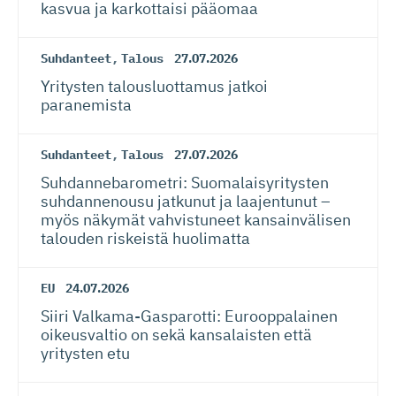
kasvua ja karkottaisi pääomaa
Suhdanteet
,
Talous
27.07.2026
Yritysten talousluottamus jatkoi
paranemista
Suhdanteet
,
Talous
27.07.2026
Suhdanneba­ro­metri: Suomalaisy­ri­tysten
suhdannenousu jatkunut ja laajentunut –
myös näkymät vahvistuneet kansainvälisen
talouden riskeistä huolimatta
EU
24.07.2026
Siiri Valkama-Gas­pa­rotti: Eurooppalainen
oikeusvaltio on sekä kansalaisten että
yritysten etu