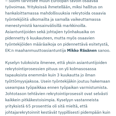
– Suomi tarvitsee muun Euroopan tavoin osaavaa
työvoimaa. Yrityksissä ihmetellään, miksi hallitus on
hankaloittamassa mahdollisuuksia rekrytoida osaavia
työntekijöitä ulkomailta ja samalla vaikeuttamassa
menestymistä kansainvälisillä markkinoilla.
Asiantuntijoiden sekä johtajien työnhakuaika on
pidennetty 6 kuukauteen, mutta myös osaavien
työntekijöiden määräaikoja on pidennettävä esitetystä,
EK:n maahanmuuttoasiantuntija
Mikko Räsänen
sanoo.
Kyselyn tuloksista ilmenee, että yksin asiantuntijoiden
rekrytointiprosessien pituus on yli kolmasosassa
tapauksista enemmän kuin 3 kuukautta jo ilman
työttömyysjaksoa. Usein työntekijäkin joutuu hakemaan
useampaa työpaikkaa ennen työpaikan varmistumista.
Johtotason tehtävien rekrytointiprosessit ovat selvästi
kaikkein pitkäkestoisimpia. Kyselyyn vastanneista
yrityksistä 65 prosenttia oli sitä mieltä, että
johtajarekrytoinnit kestävät tyypillisesti pidempään kuin