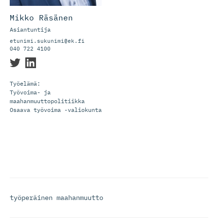
Mikko Räsänen
Asiantuntija
etunimi.sukunimi@ek.fi
040 722 4100
Työelämä:
Työvoima- ja
maahanmuuttopolitiikka
Osaava työvoima -valiokunta
työperäinen maahanmuutto