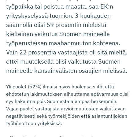
työpaikka tai poistua maasta, saa EK:n
yrityskyselyssä tuomion. 3 kuukauden
säännöllä olisi 59 prosentin mielestä
kielteinen vaikutus Suomen maineelle
työperusteisen maahanmuuton kohteena.
Vain 22 prosenttia vastaajista oli sitä mieltä,
ettei muutoksella olisi vaikutusta Suomen
maineelle kansainvälisten osaajien mielissä.
Yli puolet (52%) ilmaisi myös huolensa siitä, että
ehdotetun lakimuutoksen aiheuttama epävarmuus olisi
syy hakeutua pois Suomesta aiempaa herkemmin.
Vajaa puolet vastaajista arvioi muutosten vaikuttavan
negatiivisesti sekä työntekijöiden että asiantuntijoiden
työhönottoon yrityksissä.