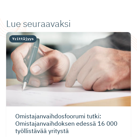
Lue seuraavaksi
Yrittäjyys
Omistajan­vaih­dos­foorumi tutki:
Omistajan­vaih­doksen edessä 16 000
työllistävää yritystä