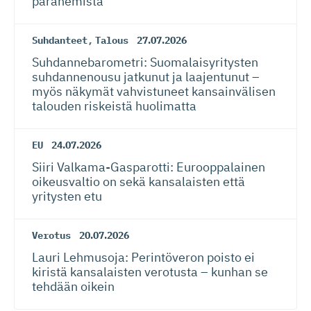
paranemista
Suhdanteet
,
Talous
27.07.2026
Suhdanneba­ro­metri: Suomalaisy­ri­tysten
suhdannenousu jatkunut ja laajentunut –
myös näkymät vahvistuneet kansainvälisen
talouden riskeistä huolimatta
EU
24.07.2026
Siiri Valkama-Gas­pa­rotti: Eurooppalainen
oikeusvaltio on sekä kansalaisten että
yritysten etu
Verotus
20.07.2026
Lauri Lehmusoja: Perintöveron poisto ei
kiristä kansalaisten verotusta – kunhan se
tehdään oikein