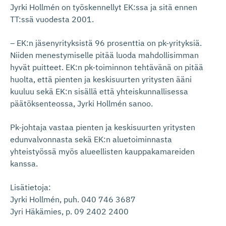
Jyrki Hollmén on työskennellyt EK:ssa ja sitä ennen
TT:ssä vuodesta 2001.
– EK:n jäsenyrityksistä 96 prosenttia on pk-yrityksiä.
Niiden menestymiselle pitää luoda mahdollisimman
hyvät puitteet. EK:n pk-toiminnon tehtävänä on pitää
huolta, että pienten ja keskisuurten yritysten ääni
kuuluu sekä EK:n sisällä että yhteiskunnallisessa
päätöksenteossa, Jyrki Hollmén sanoo.
Pk-johtaja vastaa pienten ja keskisuurten yritysten
edunvalvonnasta sekä EK:n aluetoiminnasta
yhteistyössä myös alueellisten kauppakamareiden
kanssa.
Lisätietoja:
Jyrki Hollmén, puh. 040 746 3687
Jyri Häkämies, p. 09 2402 2400