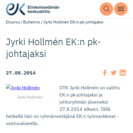
Etusivu
/
Bulletins
/
Jyrki Hollmén EK:n pk-johtajaksi
Jyrki Hollmén EK:n pk-
johtajaksi
27.08.2014
OTK Jyrki Hollmén on valittu
EK:n pk-johtajaksi ja
Jyrki Hollmén
johtoryhmän jäseneksi
27.8.2014 alkaen. Tällä
hetkellä hän on ryhmänvetäjänä EK:n työmarkkinat -
vastuualueella.