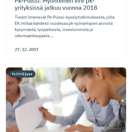
Pk-Pulssi: Myönteinen vire pk-
yrityksissä jatkuu vuonna 2018
Tiedot ilmenevät Pk-Pulssi-kyselytutkimuksesta, jolla
EK mittaa kahdesti vuodessa pk-työnantajien arvioita
kysynnästä, työpaikoista, investoinnista ja
ulkomaankaupasta....
27.12.2017
Yrittäjyys