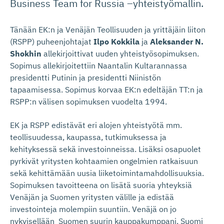
Business Team for Russia –yhteistyömallin.
Tänään EK:n ja Venäjän Teollisuuden ja yrittäjäin liiton
(RSPP) puheenjohtajat
Ilpo Kokkila
ja
Aleksander N.
Shokhin
allekirjoittivat uuden yhteistyösopimuksen.
Sopimus allekirjoitettiin Naantalin Kultarannassa
presidentti Putinin ja presidentti Niinistön
tapaamisessa. Sopimus korvaa EK:n edeltäjän TT:n ja
RSPP:n välisen sopimuksen vuodelta 1994.
EK ja RSPP edistävät eri alojen yhteistyötä mm.
teollisuudessa, kaupassa, tutkimuksessa ja
kehityksessä sekä investoinneissa. Lisäksi osapuolet
pyrkivät yritysten kohtaamien ongelmien ratkaisuun
sekä kehittämään uusia liiketoimintamahdollisuuksia.
Sopimuksen tavoitteena on lisätä suoria yhteyksiä
Venäjän ja Suomen yritysten välille ja edistää
investointeja molempiin suuntiin. Venäjä on jo
nykyisellään Suomen suurin kauppakumppani. Suomi