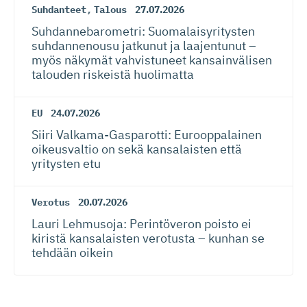
Suhdanteet
,
Talous
27.07.2026
Suhdanneba­ro­metri: Suomalaisy­ri­tysten
suhdannenousu jatkunut ja laajentunut –
myös näkymät vahvistuneet kansainvälisen
talouden riskeistä huolimatta
EU
24.07.2026
Siiri Valkama-Gas­pa­rotti: Eurooppalainen
oikeusvaltio on sekä kansalaisten että
yritysten etu
Verotus
20.07.2026
Lauri Lehmusoja: Perintöveron poisto ei
kiristä kansalaisten verotusta – kunhan se
tehdään oikein