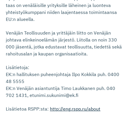
taas on venäläisille yrityksille läheinen ja luonteva
yhteistyökumppani niiden laajentaessa toimintaansa
EU:n alueella.
Venäjän Teollisuuden ja yrittäjäin liitto on Venäjän
johtava elinkeinoelämän järjestö. Liitolla on noin 330
000 jäsentä, jotka edustavat teollisuutta, tiedettä sekä
rahoitusalan ja kaupan organisaatioita.
Lisätietoja:
EK:n hallituksen puheenjohtaja Ilpo Kokkila puh. 0400
48 5555
EK:n Venäjän asiantuntija Timo Laukkanen puh. 040
702 1431, etunimi.sukunimi@ek.fi
Lisätietoa RSPP:sta:
http://eng.rspp.ru/about