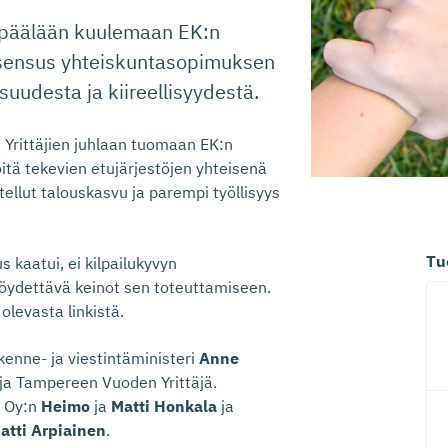
empäälään kuulemaan EK:n
 konsensus yhteiskuntasopimuksen
suudesta ja kiireellisyydestä.
 Yrittäjien juhlaan tuomaan EK:n
öitä tekevien etujärjestöjen yhteisenä
llut talouskasvu ja parempi työllisyys
Tu
 kaatui, ei kilpailukyvyn
löydettävä keinot sen toteuttamiseen.
levasta linkistä.
kenne- ja viestintäministeri
Anne
n ja Tampereen Vuoden Yrittäjä.
t Oy:n
Heimo
ja
Matti Honkala
ja
atti Arpiainen
.