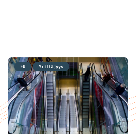
EU
Yrittäjyys