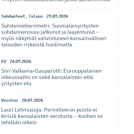
Suhdanteet
,
Talous
27.07.2026
Suhdanneba­ro­metri: Suomalaisy­ri­tysten
suhdannenousu jatkunut ja laajentunut –
myös näkymät vahvistuneet kansainvälisen
talouden riskeistä huolimatta
EU
24.07.2026
Siiri Valkama-Gas­pa­rotti: Eurooppalainen
oikeusvaltio on sekä kansalaisten että
yritysten etu
Verotus
20.07.2026
Lauri Lehmusoja: Perintöveron poisto ei
kiristä kansalaisten verotusta – kunhan se
tehdään oikein