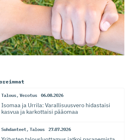
oreimmat
Talous
,
Verotus
06.08.2026
Isomaa ja Urrila: Varallisuusvero hidastaisi
kasvua ja karkottaisi pääomaa
Suhdanteet
,
Talous
27.07.2026
Yritysten talousluottamus jatkoi paranemista