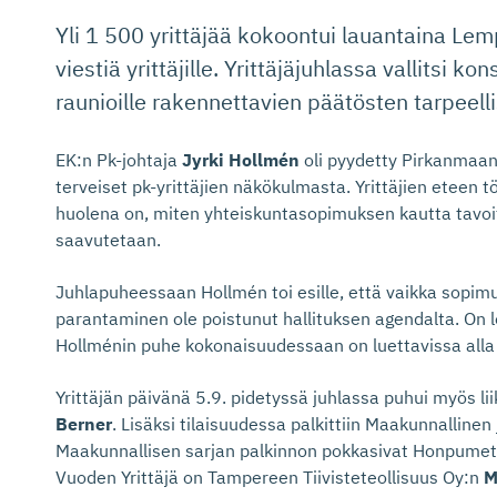
Yli 1 500 yrittäjää kokoontui lauantaina L
viestiä yrittäjille. Yrittäjäjuhlassa vallitsi
raunioille rakennettavien päätösten tarpeelli
EK:n Pk-johtaja
Jyrki Hollmén
oli pyydetty Pirkanmaan
terveiset pk-yrittäjien näkökulmasta. Yrittäjien eteen t
huolena on, miten yhteiskuntasopimuksen kautta tavoite
saavutetaan.
Juhlapuheessaan Hollmén toi esille, että vaikka sopimus
parantaminen ole poistunut hallituksen agendalta. On 
Hollménin puhe kokonaisuudessaan on luettavissa alla o
Yrittäjän päivänä 5.9. pidetyssä juhlassa puhui myös lii
Berner
. Lisäksi tilaisuudessa palkittiin Maakunnalline
Maakunnallisen sarjan palkinnon pokkasivat Honpume
Vuoden Yrittäjä on Tampereen Tiivisteteollisuus Oy:n
M