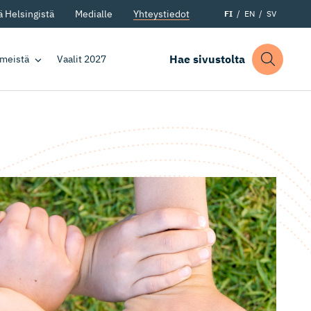
 Helsingistä
Medialle
Yhteystiedot
FI
EN
SV
Hae sivustolta
 meistä
Vaalit 2027