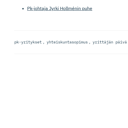
Pk-johtaja Jyrki Hollménin puhe
pk-yritykset
,
yhteiskuntasopimus
,
yrittäjän päivä