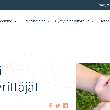
Näkymä
tteemme
Tutkittua tietoa
Hyötytietoa yrityksille
Tietoa
i
rittäjät