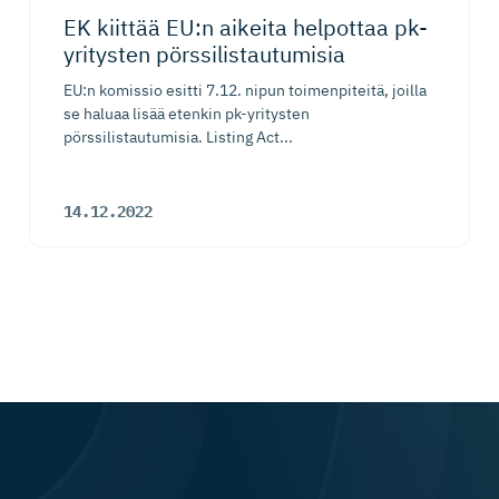
EK kiittää EU:n aikeita helpottaa pk-
yritysten pörssilis­tau­tumisia
EU:n komissio esitti 7.12. nipun toimenpiteitä, joilla
se haluaa lisää etenkin pk-yritysten
pörssilistautumisia. Listing Act...
14.12.2022