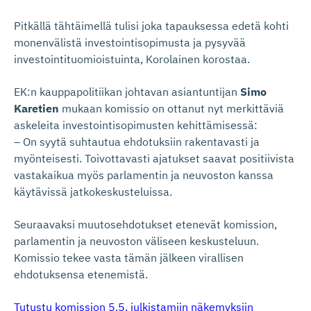
Pitkällä tähtäimellä tulisi joka tapauksessa edetä kohti
monenvälistä investointisopimusta ja pysyvää
investointituomioistuinta, Korolainen korostaa.
EK:n kauppapolitiikan johtavan asiantuntijan
Simo
Karetien
mukaan komissio on ottanut nyt merkittäviä
askeleita investointisopimusten kehittämisessä:
– On syytä suhtautua ehdotuksiin rakentavasti ja
myönteisesti. Toivottavasti ajatukset saavat positiivista
vastakaikua myös parlamentin ja neuvoston kanssa
käytävissä jatkokeskusteluissa.
Seuraavaksi muutosehdotukset etenevät komission,
parlamentin ja neuvoston väliseen keskusteluun.
Komissio tekee vasta tämän jälkeen virallisen
ehdotuksensa etenemistä.
Tutustu komission 5.5. julkistamiin näkemyksiin