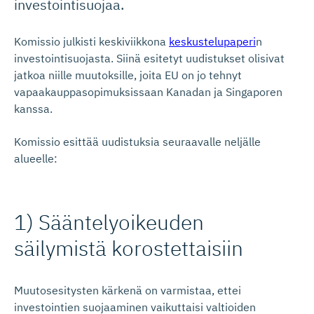
investointisuojaa.
Komissio julkisti keskiviikkona
keskustelupaperi
n
investointisuojasta. Siinä esitetyt uudistukset olisivat
jatkoa niille muutoksille, joita EU on jo tehnyt
vapaakauppasopimuksissaan Kanadan ja Singaporen
kanssa.
Komissio esittää uudistuksia seuraavalle neljälle
alueelle:
1) Sääntelyoi­keuden
säilymistä korostettaisiin
Muutosesitysten kärkenä on varmistaa, ettei
investointien suojaaminen vaikuttaisi valtioiden