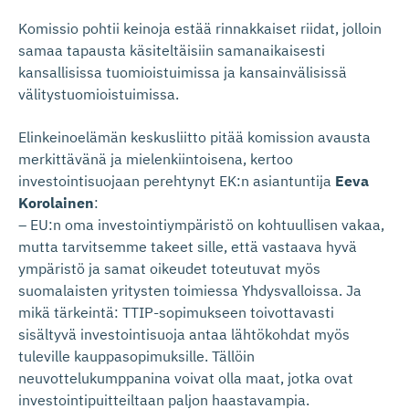
Komissio pohtii keinoja estää rinnakkaiset riidat, jolloin
samaa tapausta käsiteltäisiin samanaikaisesti
kansallisissa tuomioistuimissa ja kansainvälisissä
välitystuomioistuimissa.
Elinkeinoelämän keskusliitto pitää komission avausta
merkittävänä ja mielenkiintoisena, kertoo
investointisuojaan perehtynyt EK:n asiantuntija
Eeva
Korolainen
:
– EU:n oma investointiympäristö on kohtuullisen vakaa,
mutta tarvitsemme takeet sille, että vastaava hyvä
ympäristö ja samat oikeudet toteutuvat myös
suomalaisten yritysten toimiessa Yhdysvalloissa. Ja
mikä tärkeintä: TTIP-sopimukseen toivottavasti
sisältyvä investointisuoja antaa lähtökohdat myös
tuleville kauppasopimuksille. Tällöin
neuvottelukumppanina voivat olla maat, jotka ovat
investointipuitteiltaan paljon haastavampia.