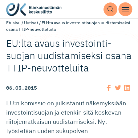
Etusivu
/
Uutiset
/
EU:lta avaus investointisuojan uudistamiseksi
osana TTIP-neuvotteluita
EU:lta avaus investoin­ti­
suojan uudistamiseksi osana
TTIP-neuvot­teluita
06.05.2015
EU:n komissio on julkistanut näkemyksiään
investointisuojan ja etenkin sitä koskevan
riitojenratkaisun uudistamiseksi. Nyt
työstetään uuden sukupolven