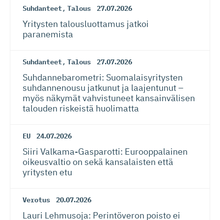
Suhdanteet
,
Talous
27.07.2026
Yritysten talousluottamus jatkoi
paranemista
Suhdanteet
,
Talous
27.07.2026
Suhdanneba­ro­metri: Suomalaisy­ri­tysten
suhdannenousu jatkunut ja laajentunut –
myös näkymät vahvistuneet kansainvälisen
talouden riskeistä huolimatta
EU
24.07.2026
Siiri Valkama-Gas­pa­rotti: Eurooppalainen
oikeusvaltio on sekä kansalaisten että
yritysten etu
Verotus
20.07.2026
Lauri Lehmusoja: Perintöveron poisto ei