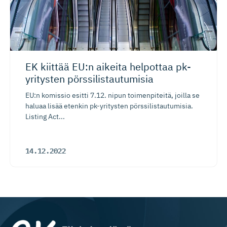
EK kiittää EU:n aikeita helpottaa pk-
yritysten pörssilis­tau­tumisia
EU:n komissio esitti 7.12. nipun toimenpiteitä, joilla se
haluaa lisää etenkin pk-yritysten pörssilistautumisia.
Listing Act...
14.12.2022