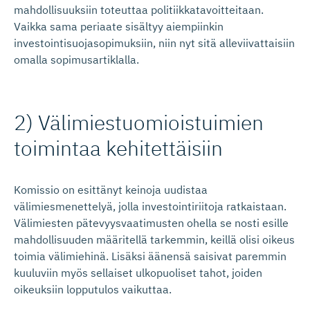
mahdollisuuksiin toteuttaa politiikkatavoitteitaan.
Vaikka sama periaate sisältyy aiempiinkin
investointisuojasopimuksiin, niin nyt sitä alleviivattaisiin
omalla sopimusartiklalla.
2) Välimiestuo­miois­tuimien
toimintaa kehitettäisiin
Komissio on esittänyt keinoja uudistaa
välimiesmenettelyä, jolla investointiriitoja ratkaistaan.
Välimiesten pätevyysvaatimusten ohella se nosti esille
mahdollisuuden määritellä tarkemmin, keillä olisi oikeus
toimia välimiehinä. Lisäksi äänensä saisivat paremmin
kuuluviin myös sellaiset ulkopuoliset tahot, joiden
oikeuksiin lopputulos vaikuttaa.