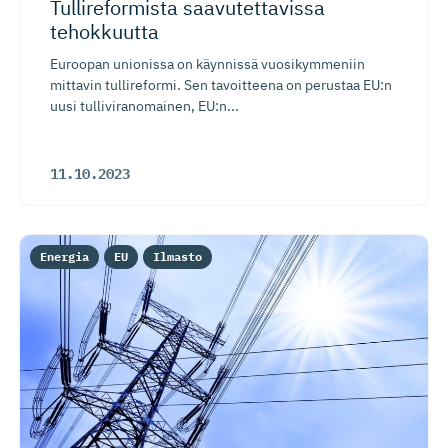
Tullireformista saavutettavissa
tehokkuutta
Euroopan unionissa on käynnissä vuosikymmeniin
mittavin tullireformi. Sen tavoitteena on perustaa EU:n
uusi tulliviranomainen, EU:n...
11.10.2023
Energia
EU
Ilmasto