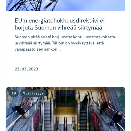
EU:n energiate­hok­kuus­di­rektiivi ei
horjuta Suomen vihreää siirtymää
Suomen pitää edetä horjumatta kohti ilmastotavoitetta
ja vihreää siirtymää. Tällöin on hyväksyttävä, että
vähäpäästöisen sähkön...
23.03.2023
EU
Yrittäjyys