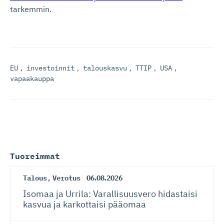
tarkemmin.
EU
,
investoinnit
,
talouskasvu
,
TTIP
,
USA
,
vapaakauppa
Tuoreimmat
Talous
,
Verotus
06.08.2026
Isomaa ja Urrila: Varallisuusvero hidastaisi
kasvua ja karkottaisi pääomaa