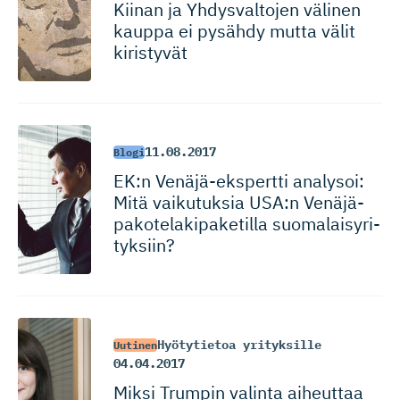
Kiinan ja Yhdysvaltojen välinen
kauppa ei pysähdy mutta välit
kiristyvät
11.08.2017
Blogi
EK:n Venäjä-eks­pertti analysoi:
Mitä vaikutuksia USA:n Venäjä-
pa­ko­te­la­ki­pa­ketilla suomalaisy­ri­
tyksiin?
Hyötytietoa yrityksille
Uutinen
04.04.2017
Miksi Trumpin valinta aiheuttaa