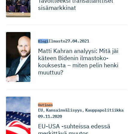
Tavoitteeksi transatlanttiset
sisämarkkinat
Ilmasto
27.04.2021
Blogi
Matti Kahran analyysi: Mitä jäi
käteen Bidenin ilmastoko­
kouksesta – miten pelin henki
muuttuu?
Uutinen
EU
,
Kansainvälisyys
,
Kauppapolitiikka
09.11.2020
EU-USA -suhteissa edessä
merkittävä muutos