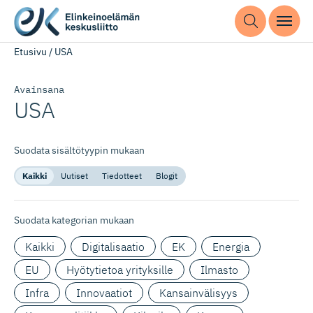
Etusivu
/
USA
Avainsana
USA
Suodata sisältötyypin mukaan
Kaikki
Uutiset
Tiedotteet
Blogit
Suodata kategorian mukaan
Kaikki
Digitalisaatio
EK
Energia
EU
Hyötytietoa yrityksille
Ilmasto
Infra
Innovaatiot
Kansainvälisyys