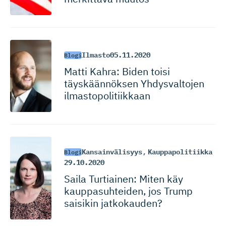
Ilmasto
05.11.2020
Blogi
Matti Kahra: Biden toisi
täyskäännöksen Yhdysvaltojen
ilmastopo­li­tiikkaan
Kansainvälisyys
,
Kauppapolitiikka
Blogi
29.10.2020
Saila Turtiainen: Miten käy
kauppasuh­teiden, jos Trump
saisikin jatkokauden?