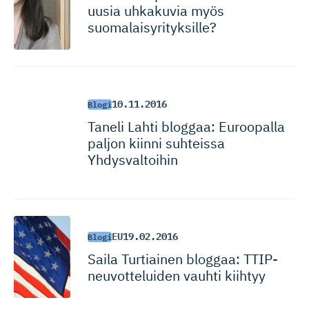
uusia uhkakuvia myös
suomalaisy­ri­tyksille?
10.11.2016
Blogi
Taneli Lahti bloggaa: Euroopalla
paljon kiinni suhteissa
Yhdysvaltoihin
EU
19.02.2016
Blogi
Saila Turtiainen bloggaa: TTIP-
neuvot­te­luiden vauhti kiihtyy