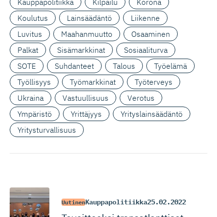
Kauppapolitiikka
Kilpailu
Korona
Koulutus
Lainsäädäntö
Liikenne
Luvitus
Maahanmuutto
Osaaminen
Palkat
Sisämarkkinat
Sosiaaliturva
SOTE
Suhdanteet
Talous
Työelämä
Työllisyys
Työmarkkinat
Työterveys
Ukraina
Vastuullisuus
Verotus
Ympäristö
Yrittäjyys
Yrityslainsäädäntö
Yritysturvallisuus
Kauppapolitiikka
25.02.2022
Uutinen