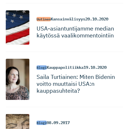
Kansainvälisyys
20.10.2020
Uutinen
USA-asian­tun­tijamme median
käytössä vaalikommen­tointiin
Kauppapolitiikka
19.10.2020
Blogi
Saila Turtiainen: Miten Bidenin
voitto muuttaisi USA:n
kauppasuhteita?
08.09.2017
Blogi