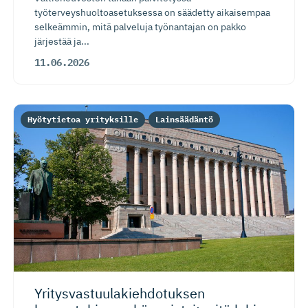
työterveyshuoltoasetuksessa on säädetty aikaisempaa
selkeämmin, mitä palveluja työnantajan on pakko
järjestää ja...
11.06.2026
Hyötytietoa yrityksille
Lainsäädäntö
Yritysvas­tuu­la­kieh­do­tuksen