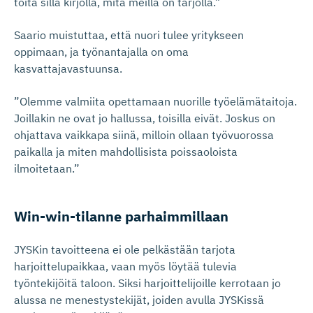
töitä sillä kirjolla, mitä meillä on tarjolla.”
Saario muistuttaa, että nuori tulee yritykseen
oppimaan, ja työnantajalla on oma
kasvattajavastuunsa.
”Olemme valmiita opettamaan nuorille työelämätaitoja.
Joillakin ne ovat jo hallussa, toisilla eivät. Joskus on
ohjattava vaikkapa siinä, milloin ollaan työvuorossa
paikalla ja miten mahdollisista poissaoloista
ilmoitetaan.”
Win-win-tilanne parhaimmillaan
JYSKin tavoitteena ei ole pelkästään tarjota
harjoittelupaikkaa, vaan myös löytää tulevia
työntekijöitä taloon. Siksi harjoittelijoille kerrotaan jo
alussa ne menestystekijät, joiden avulla JYSKissä