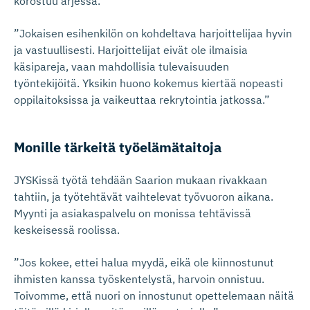
korostuu arjessa.
”Jokaisen esihenkilön on kohdeltava harjoittelijaa hyvin
ja vastuullisesti. Harjoittelijat eivät ole ilmaisia
käsipareja, vaan mahdollisia tulevaisuuden
työntekijöitä. Yksikin huono kokemus kiertää nopeasti
oppilaitoksissa ja vaikeuttaa rekrytointia jatkossa.”
Monille tärkeitä työelämätaitoja
JYSKissä työtä tehdään Saarion mukaan rivakkaan
tahtiin, ja työtehtävät vaihtelevat työvuoron aikana.
Myynti ja asiakaspalvelu on monissa tehtävissä
keskeisessä roolissa.
”Jos kokee, ettei halua myydä, eikä ole kiinnostunut
ihmisten kanssa työskentelystä, harvoin onnistuu.
Toivomme, että nuori on innostunut opettelemaan näitä