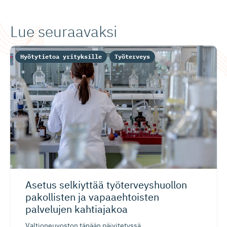
Lue seuraavaksi
Hyötytietoa yrityksille
Työterveys
Asetus selkiyttää työterveys­huollon
pakollisten ja vapaaehtoisten
palvelujen kahtiajakoa
Valtioneuvoston tänään päivitetyssä