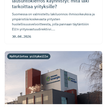
lausuntokierros käynnistyi: mitä laki
tarkoittaa yrityksille?
Suomessa on valmisteltu lakiluonnos ihmisoikeuksia ja
ympäristöä koskevasta yritysten
huolellisuusvelvoitteesta, jolla pannaan täytäntöön
EU:n yritysvastuudirektiivi....
30.04.2026
Hyötytietoa yrityksille