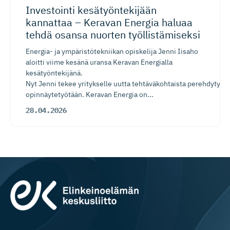
Investointi kesätyönte­kijään
kannattaa – Keravan Energia haluaa
tehdä osansa nuorten työllistä­miseksi
Energia- ja ympäristötekniikan opiskelija Jenni Iisaho
aloitti viime kesänä uransa Keravan Energialla
kesätyöntekijänä.
Nyt Jenni tekee yritykselle uutta tehtäväkohtaista perehdytysp
opinnäytetyötään. Keravan Energia on...
28.04.2026