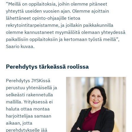
”Meillä on oppilaitoksia, joihin olemme pitäneet
yhteyttä useiden vuosien ajan. Olemme ajoittain
lähettäneet opinto-ohjaajille tietoa
rekrytointitarpeistamme, ja joillakin paikkakunnilla
olemme kannustaneet myymälöitä olemaan yhteydessä
paikallisiin oppilaitoksiin ja kertomaan työstä meillä”,
Saario kuvaa.
Perehdytys tärkeässä roolissa
Perehdytys JYSKissä
perustuu yhtenäisellä ja
selkeästi rakennetulla
mallilla. Yrityksessä ei
haluta ottaa montaa
harjoittelijaa samaan
aikaan, jotta
perehdytykselle jää