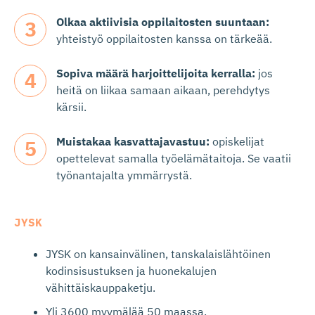
Olkaa aktiivisia oppilaitosten suuntaan:
yhteistyö oppilaitosten kanssa on tärkeää.
Sopiva määrä harjoittelijoita kerralla:
jos
heitä on liikaa samaan aikaan, perehdytys
kärsii.
Muistakaa kasvattajavastuu:
opiskelijat
opettelevat samalla työelämätaitoja. Se vaatii
työnantajalta ymmärrystä.
JYSK
JYSK on kansainvälinen, tanskalaislähtöinen
kodinsisustuksen ja huonekalujen
vähittäiskauppaketju.
Yli 3600 myymälää 50 maassa.