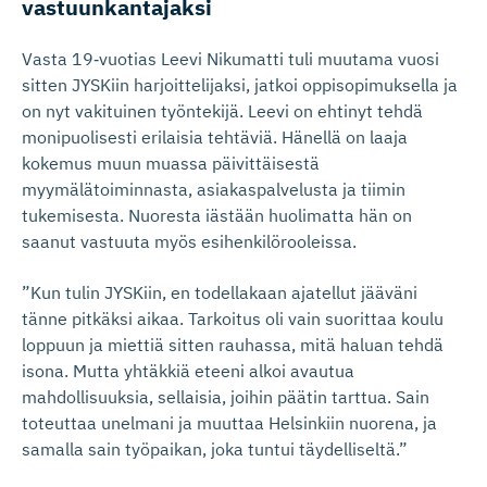
vastuunkan­tajaksi
Vasta 19‑vuotias Leevi Nikumatti tuli muutama vuosi
sitten JYSKiin harjoittelijaksi, jatkoi oppisopimuksella ja
on nyt vakituinen työntekijä. Leevi on ehtinyt tehdä
monipuolisesti erilaisia tehtäviä. Hänellä on laaja
kokemus muun muassa päivittäisestä
myymälätoiminnasta, asiakaspalvelusta ja tiimin
tukemisesta. Nuoresta iästään huolimatta hän on
saanut vastuuta myös esihenkilörooleissa.
”Kun tulin JYSKiin, en todellakaan ajatellut jääväni
tänne pitkäksi aikaa. Tarkoitus oli vain suorittaa koulu
loppuun ja miettiä sitten rauhassa, mitä haluan tehdä
isona. Mutta yhtäkkiä eteeni alkoi avautua
mahdollisuuksia, sellaisia, joihin päätin tarttua. Sain
toteuttaa unelmani ja muuttaa Helsinkiin nuorena, ja
samalla sain työpaikan, joka tuntui täydelliseltä.”