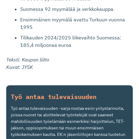
Suomessa 92 myymälää ja verkkokauppa.
Ensimmäinen myymälä avattu Turkuun vuonna
1995
Tilikauden 2024/2025 liikevaihto Suomessa:
185,4 miljoonaa euroa
Teksti: Kaupan liitto
Kuvat: JYSK
Työ antaa tulevaisuuden
Työ antaa tulevaisuuden -sarja nostaa esiin yritystarinoita,
joissa nuoret tai aloittelevat työntekijät ovat saaneet
mahdollisuuden työelämään esimerkiksi harjoittelun, TET-
jakson, oppisopimuksen tai muun ensimmäisen
työkokemuksen kautta. EK:n jäsenliittojen kanssa tuotetun