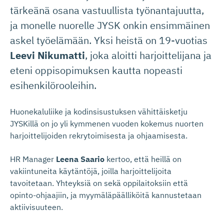
tärkeänä osana vastuullista työnantajuutta,
ja monelle nuorelle JYSK onkin ensimmäinen
askel työelämään. Yksi heistä on 19-vuotias
Leevi Nikumatti
, joka aloitti harjoittelijana ja
eteni oppisopimuksen kautta nopeasti
esihenkilörooleihin.
Huonekaluliike ja kodinsisustuksen vähittäisketju
JYSKillä on jo yli kymmenen vuoden kokemus nuorten
harjoittelijoiden rekrytoimisesta ja ohjaamisesta.
HR Manager
Leena Saario
kertoo, että heillä on
vakiintuneita käytäntöjä, joilla harjoittelijoita
tavoitetaan. Yhteyksiä on sekä oppilaitoksiin että
opinto-ohjaajiin, ja myymäläpäälliköitä kannustetaan
aktiivisuuteen.