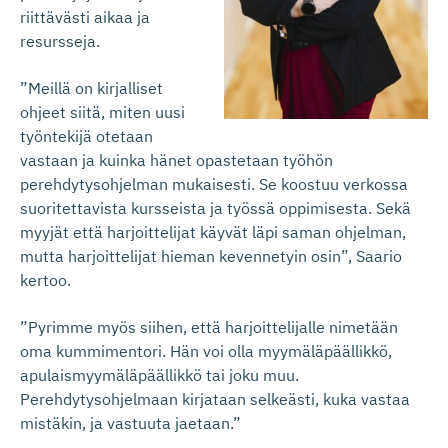
riittävästi aikaa ja
resursseja.
”Meillä on kirjalliset
ohjeet siitä, miten uusi
työntekijä otetaan
vastaan ja kuinka hänet opastetaan työhön
perehdytysohjelman mukaisesti. Se koostuu verkossa
suoritettavista kursseista ja työssä oppimisesta. Sekä
myyjät että harjoittelijat käyvät läpi saman ohjelman,
mutta harjoittelijat hieman kevennetyin osin”, Saario
kertoo.
”Pyrimme myös siihen, että harjoittelijalle nimetään
oma kummimentori. Hän voi olla myymäläpäällikkö,
apulaismyymäläpäällikkö tai joku muu.
Perehdytysohjelmaan kirjataan selkeästi, kuka vastaa
mistäkin, ja vastuuta jaetaan.”