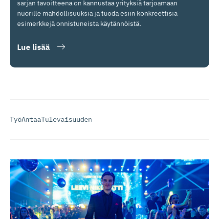
sarjan tavoitteena on kannustaa yrityksiä tarjoamaan
nuorille mahdollisuuksia ja tuoda esiin konkreettisia
esimerkkejä onnistuneista käytännöistä.
Lue lisää
TyöAntaaTulevaisuuden