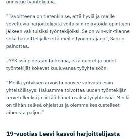
onnistuu työntekijänä.
”Tavoitteena on tietenkin se, että hyviä ja meille
soveltuvia harjoittelijoita voitaisiin rekrytoida opintojen
jälkeen vakituisiksi työntekijöiksi. Se on win‑win‑tilanne
sekä harjoittelijalle että meille työnantajana”, Saario
painottaa.
JYSKissä pidetään tärkeänä, että nuoret ja uudet
työntekijät kokevat kuuluvansa työyhteisöön.
”Meillä yrityksen arvoista nousee vahvasti esiin
yhteisöllisyys. Haluamme toivottaa uuden työntekijän
tervetulleeksi ja liittää hänet osaksi työyhteisöä. Meillä
on tähän selkeä ohjeistus ja olemme keskustelleet
aiheesta paljon.”
19-vuotias Leevi kasvoi harjoitte­lijasta