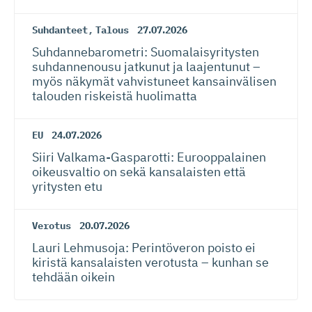
Suhdanteet
,
Talous
27.07.2026
Suhdanneba­ro­metri: Suomalaisy­ri­tysten
suhdannenousu jatkunut ja laajentunut –
myös näkymät vahvistuneet kansainvälisen
talouden riskeistä huolimatta
EU
24.07.2026
Siiri Valkama-Gas­pa­rotti: Eurooppalainen
oikeusvaltio on sekä kansalaisten että
yritysten etu
Verotus
20.07.2026
Lauri Lehmusoja: Perintöveron poisto ei
kiristä kansalaisten verotusta – kunhan se
tehdään oikein