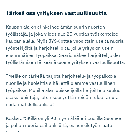
Tärkeä osa yrityksen vastuullisuutta
Kaupan ala on elinkeinoelämän suurin nuorten
työllistäjä, ja joka viides alle 25 vuotias työskentelee
kaupan alalla. Myös JYSK ottaa vuosittain useita nuoria
työntekijöitä ja harjoittelijoita, joille yritys on usein
ensimmäinen työpaikka. Saario näkee harjoittelijoiden
työllistämisen tärkeänä osana yrityksen vastuullisuutta.
”Meille on tärkeää tarjota harjoittelu- ja työpaikkoja
nuorille ja huolehtia siitä, että olemme vastuullinen
työpaikka. Monilla alan opiskelijoilla harjoittelu kuuluu
osaksi opintoja, joten koen, että meidän tulee tarjota
näitä mahdollisuuksia.”
Koska JYSKillä on yli 90 myymälää eri puolilla Suomea
ja paljon nuoria esihenkilöitä, esihenkilötyön laatu