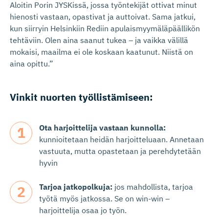
Aloitin Porin JYSKissä, jossa työntekijät ottivat minut
hienosti vastaan, opastivat ja auttoivat. Sama jatkui,
kun siirryin Helsinkiin Rediin apulaismyymäläpäällikön
tehtäviin. Olen aina saanut tukea – ja vaikka välillä
mokaisi, maailma ei ole koskaan kaatunut. Niistä on
aina opittu.”
Vinkit nuorten työllistä­miseen:
Ota harjoittelija vastaan kunnolla:
kunnioitetaan heidän harjoitteluaan. Annetaan
vastuuta, mutta opastetaan ja perehdytetään
hyvin
Tarjoa jatkopolkuja:
j
os mahdollista, tarjoa
työtä myös jatkossa. Se on win-win –
harjoittelija osaa jo työn.