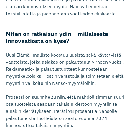
elämän kunnostuksen myötä. Näin vähennetään
tekstiilijätettä ja pidennetään vaatteiden elinkaarta.
Miten on ratkaisun ydin – millaisesta
innovaatiosta on kyse?
Uusi Elämä -mallisto koostuu uusista sekä käytetyistä
vaatteista, jotka asiakas on palauttanut virheen vuoksi.
Reklamaatio- ja palautustuotteet kunnostetaan
myyntikelpoisiksi Postin varastolla ja toimitetaan sieltä
myyntiin valikoituihin Nanso-myymälöihin.
Prosessi on suunniteltu niin, että mahdollisimman suuri
osa tuotteista saadaan takaisin kiertoon myyntiin tai
ainakin kierrätykseen. Peräti 98 prosenttia Nansolle
palautuneista tuotteista on saatu vuonna 2024
kunnostettua takaisin myyntiin.