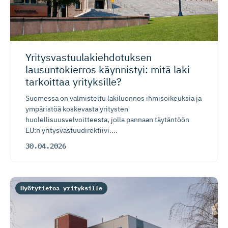
Yritysvas­tuu­la­kieh­do­tuksen
lausuntokierros käynnistyi: mitä laki
tarkoittaa yrityksille?
Suomessa on valmisteltu lakiluonnos ihmisoikeuksia ja
ympäristöä koskevasta yritysten
huolellisuusvelvoitteesta, jolla pannaan täytäntöön
EU:n yritysvastuudirektiivi....
30.04.2026
Hyötytietoa yrityksille