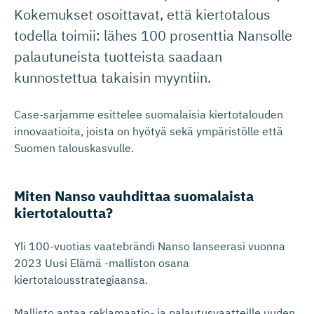
Kokemukset osoittavat, että kiertotalous
todella toimii: lähes 100 prosenttia Nansolle
palautuneista tuotteista saadaan
kunnostettua takaisin myyntiin.
Case-sarjamme esittelee suomalaisia kiertotalouden
innovaatioita, joista on hyötyä sekä ympäristölle että
Suomen talouskasvulle.
Miten Nanso vauhdittaa suomalaista
kiertotaloutta?
Yli 100-vuotias vaatebrändi Nanso lanseerasi vuonna
2023 Uusi Elämä -malliston osana
kiertotalousstrategiaansa.
Mallisto antaa reklamaatio- ja palautusvaatteille uuden