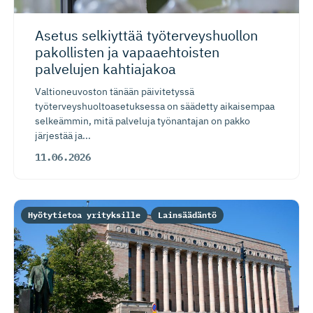
Asetus selkiyttää työterveys­huollon
pakollisten ja vapaaehtoisten
palvelujen kahtiajakoa
Valtioneuvoston tänään päivitetyssä
työterveyshuoltoasetuksessa on säädetty aikaisempaa
selkeämmin, mitä palveluja työnantajan on pakko
järjestää ja...
11.06.2026
Hyötytietoa yrityksille
Lainsäädäntö