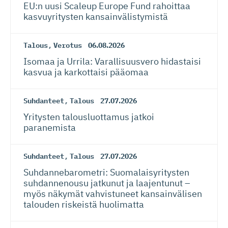
EU:n uusi Scaleup Europe Fund rahoittaa
kasvuyritysten kansainvä­lis­tymistä
Talous
,
Verotus
06.08.2026
Isomaa ja Urrila: Varallisuusvero hidastaisi
kasvua ja karkottaisi pääomaa
Suhdanteet
,
Talous
27.07.2026
Yritysten talousluottamus jatkoi
paranemista
Suhdanteet
,
Talous
27.07.2026
Suhdanneba­ro­metri: Suomalaisy­ri­tysten
suhdannenousu jatkunut ja laajentunut –
myös näkymät vahvistuneet kansainvälisen
talouden riskeistä huolimatta