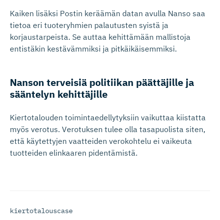
Kaiken lisäksi Postin keräämän datan avulla Nanso saa
tietoa eri tuoteryhmien palautusten syistä ja
korjaustarpeista. Se auttaa kehittämään mallistoja
entistäkin kestävämmiksi ja pitkäikäisemmiksi.
Nanson terveisiä politiikan päättäjille ja
sääntelyn kehittäjille
Kiertotalouden toimintaedellytyksiin vaikuttaa kiistatta
myös verotus. Verotuksen tulee olla tasapuolista siten,
että käytettyjen vaatteiden verokohtelu ei vaikeuta
tuotteiden elinkaaren pidentämistä.
kiertotalouscase