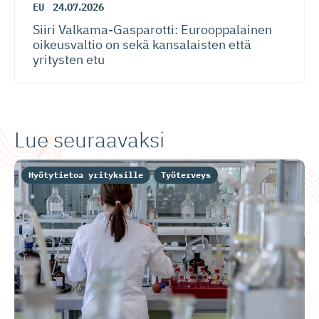
EU
24.07.2026
Siiri Valkama-Gas­pa­rotti: Eurooppalainen
oikeusvaltio on sekä kansalaisten että
yritysten etu
Lue seuraavaksi
Hyötytietoa yrityksille
Työterveys