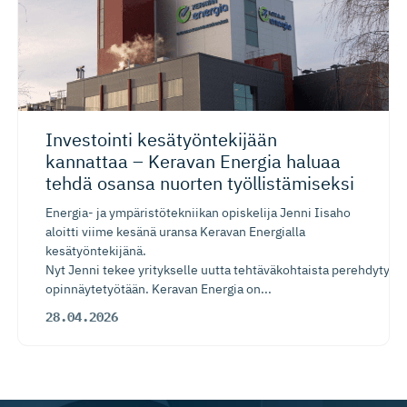
Investointi kesätyönte­kijään
kannattaa – Keravan Energia haluaa
tehdä osansa nuorten työllistä­miseksi
Energia- ja ympäristötekniikan opiskelija Jenni Iisaho
aloitti viime kesänä uransa Keravan Energialla
kesätyöntekijänä.
Nyt Jenni tekee yritykselle uutta tehtäväkohtaista perehdytysp
opinnäytetyötään. Keravan Energia on...
28.04.2026