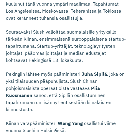
kuulunut tänä vuonna ympäri maailmaa. Tapahtumat
Los Angelesissa, Moskovassa, Teheranissa ja Tokiossa
ovat keränneet tuhansia osallistujia.
Seuraavaksi Slush valloittaa suomalaisille yrityksille
tärkeän Kiinan, ensimmäisenä eurooppalaisena startup-
tapahtumana. Startup-yrittäjät, teknologiayritysten
johtajat, pääomasijoittajat ja median edustajat
kohtaavat Pekingissä 13. lokakuuta.
Pekingiin lähtee myös pääministeri
Juha Sipilä
, joka on
yksi tilaisuuden pääpuhujista. Slush Chinan
pohjoismaisista operaatioista vastaava
Piia
Kuosmanen
sanoo, että Sipilän osallistuminen
tapahtumaan on lisännyt entisestään kiinalaisten
kiinnostusta.
Kiinan varapääministeri
Wang Yang
osallistui viime
vuonna Slushiin Helsingissä.