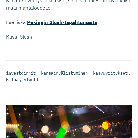
Kiinan kasvu tyssäisi äkisti, se olisi huolestuttavaa koko
maailmantaloudelle.
Lue lisää
Pekingin Slush-tapahtumasta
Kuva: Slush
investoinnit
,
kansainvälistyminen
,
kasvuyritykset
,
Kiina
,
vienti