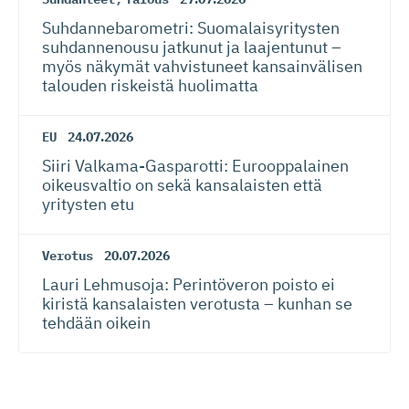
Suhdanneba­ro­metri: Suomalaisy­ri­tysten
suhdannenousu jatkunut ja laajentunut –
myös näkymät vahvistuneet kansainvälisen
talouden riskeistä huolimatta
EU
24.07.2026
Siiri Valkama-Gas­pa­rotti: Eurooppalainen
oikeusvaltio on sekä kansalaisten että
yritysten etu
Verotus
20.07.2026
Lauri Lehmusoja: Perintöveron poisto ei
kiristä kansalaisten verotusta – kunhan se
tehdään oikein