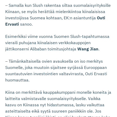
– Samalla kun Slush rakentaa siltaa suomalaisyrityksille
Kiinaan, se myös herättää mielenkiintoa kiinalaisissa
investoijissa Suomea kohtaan, EK:n asiantuntija
Outi
Ervasti
sanoo.
Esimerkiksi viime vuonna Suomen Slush-tapahtumassa
vieraili puhujana kiinalaisen verkkokauppojen
jättikonserni Alibaban toimitusjohtaja
Wang Jian
.
– Tämänkaltaisella ovien avauksella on iso merkitys
Suomelle, joka muutoin sijaitsee syrjässä Eurooppaan
suuntautuvien investointien valtavirrasta, Outi Ervasti
huomauttaa.
Kiina on merkittävä kauppakumppani monelle koneita ja
laitteita valmistavalle suomalaisyritykselle. Vaikka
kasvu on Kiinassa nyt hidastumassa, lasku vaikuttaa
asteittaiselta eikä syytä suureen paniikkiin ole. Jos