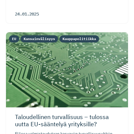
24.01.2025
EU
Kansainvälisyys
Kauppapolitiikka
Taloudellinen turvallisuus – tulossa
uutta EU-sääntelyä yrityksille?
EU:ssa valmistaudutaan kasvaviin turvallisuusuhkiin