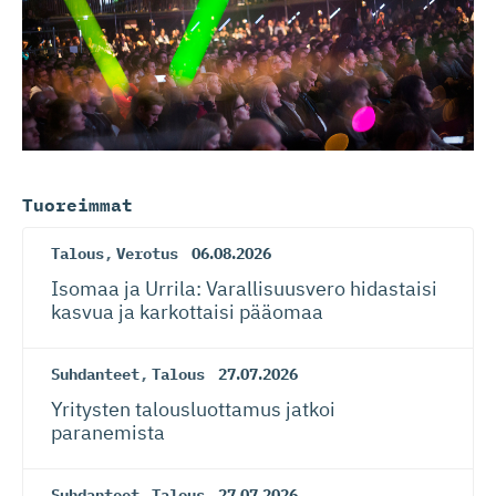
Tuoreimmat
Talous
,
Verotus
06.08.2026
Isomaa ja Urrila: Varallisuusvero hidastaisi
kasvua ja karkottaisi pääomaa
Suhdanteet
,
Talous
27.07.2026
Yritysten talousluottamus jatkoi
paranemista
Suhdanteet
,
Talous
27.07.2026