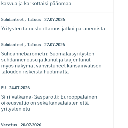
kasvua ja karkottaisi pääomaa
Suhdanteet
,
Talous
27.07.2026
Yritysten talousluottamus jatkoi paranemista
Suhdanteet
,
Talous
27.07.2026
Suhdanneba­ro­metri: Suomalaisy­ri­tysten
suhdannenousu jatkunut ja laajentunut –
myös näkymät vahvistuneet kansainvälisen
talouden riskeistä huolimatta
EU
24.07.2026
Siiri Valkama-Gas­pa­rotti: Eurooppalainen
oikeusvaltio on sekä kansalaisten että
yritysten etu
Verotus
20.07.2026