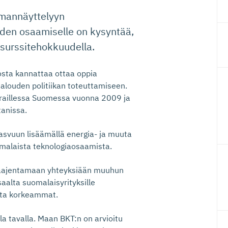
mannäyttelyyn
den osaamiselle on kysyntää,
surssitehokkuudella.
sta kannattaa ottaa oppia
alouden politiikan toteuttamiseen.
ieraillessa Suomessa vuonna 2009 ja
tanissa.
kasvuun lisäämällä energia- ja muuta
omalaista teknologiaosaamista.
i laajentamaan yhteyksiään muuhun
aalta suomalaisyrityksille
aita korkeammat.
la tavalla. Maan BKT:n on arvioitu