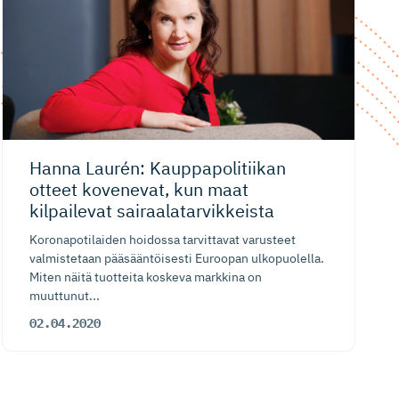
Hanna Laurén: Kauppapoli­tiikan
otteet kovenevat, kun maat
kilpailevat sairaalatar­vikkeista
Koronapotilaiden hoidossa tarvittavat varusteet
valmistetaan pääsääntöisesti Euroopan ulkopuolella.
Miten näitä tuotteita koskeva markkina on
muuttunut...
02.04.2020