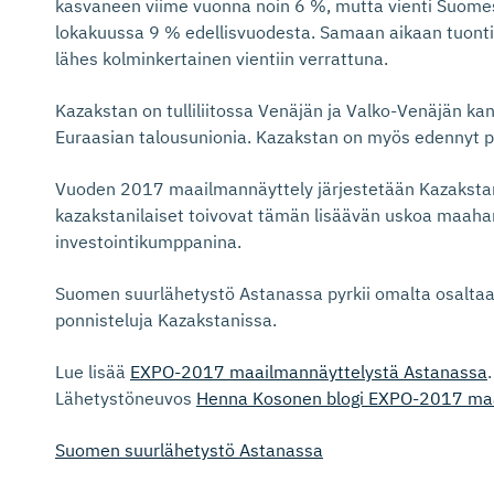
kasvaneen viime vuonna noin 6 %, mutta vienti Suomes
lokakuussa 9 % edellisvuodesta. Samaan aikaan tuonti 
lähes kolminkertainen vientiin verrattuna.
Kazakstan on tulliliitossa Venäjän ja Valko-Venäjän ka
Euraasian talousunionia. Kazakstan on myös edennyt p
Vuoden 2017 maailmannäyttely järjestetään Kazaksta
kazakstanilaiset toivovat tämän lisäävän uskoa maaha
investointikumppanina.
Suomen suurlähetystö Astanassa pyrkii omalta osalta
ponnisteluja Kazakstanissa.
Lue lisää
EXPO-2017 maailmannäyttelystä Astanassa
.
Lähetystöneuvos
Henna Kosonen blogi EXPO-2017 maa
Suomen suurlähetystö Astanassa