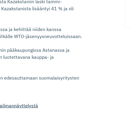
ta Kazakstaniin laski tammi-
Kazakstanista lisääntyi 41 % ja oli
nssa ja kehittää niiden kanssa
itkälle WTO-jäsenyysneuvotteluissaan.
nin pääkaupungissa Astanassa ja
n luotettavana kauppa- ja
an edesauttamaan suomalaisyritysten
ilmannäyttelystä