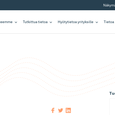
Näkymä
tteemme
Tutkittua tietoa
Hyötytietoa yrityksille
Tietoa
Tu