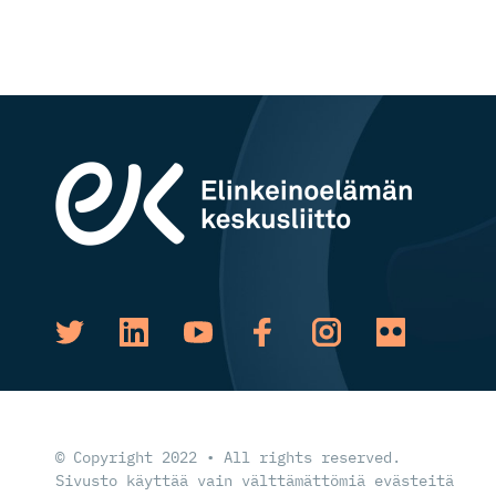
© Copyright 2022 • All rights reserved.
Sivusto käyttää vain välttämättömiä evästeitä