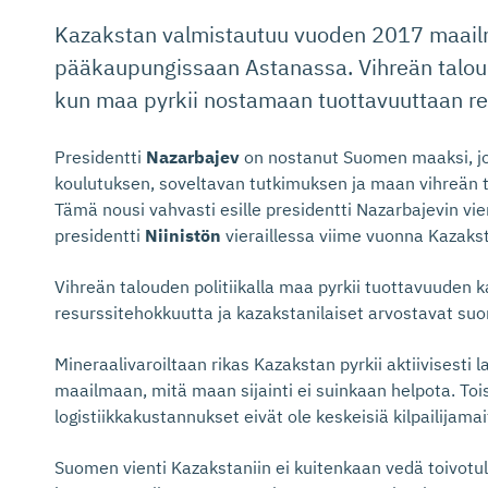
Kazakstan valmistautuu vuoden 2017 maail
pääkaupungissaan Astanassa. Vihreän talou
kun maa pyrkii nostamaan tuottavuuttaan re
Presidentti
Nazarbajev
on nostanut Suomen maaksi, jo
koulutuksen, soveltavan tutkimuksen ja maan vihreän t
Tämä nousi vahvasti esille presidentti Nazarbajevin v
presidentti
Niinistön
vieraillessa viime vuonna Kazaks
Vihreän talouden politiikalla maa pyrkii tuottavuuden 
resurssitehokkuutta ja kazakstanilaiset arvostavat su
Mineraalivaroiltaan rikas Kazakstan pyrkii aktiivisest
maailmaan, mitä maan sijainti ei suinkaan helpota. Tois
logistiikkakustannukset eivät ole keskeisiä kilpailijam
Suomen vienti Kazakstaniin ei kuitenkaan vedä toivotul