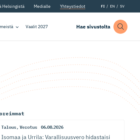
 Helsingistä
Medialle
Yhteystiedot
FI
EN
SV
Hae sivustolta
 meistä
Vaalit 2027
oreimmat
Talous
,
Verotus
06.08.2026
Isomaa ja Urrila: Varallisuusvero hidastaisi