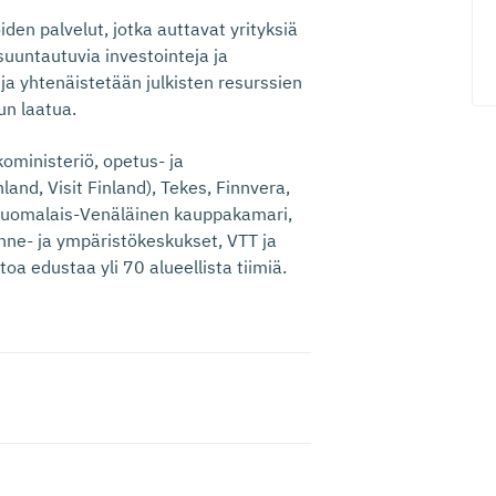
den palvelut, jotka auttavat yrityksiä
uuntautuvia investointeja ja
a yhtenäistetään julkisten resurssien
un laatua.
koministeriö, opetus- ja
nland, Visit Finland), Tekes, Finnvera,
, Suomalais-Venäläinen kauppakamari,
nne- ja ympäristökeskukset, VTT ja
toa edustaa yli 70 alueellista tiimiä.