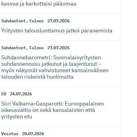
kasvua ja karkottaisi pääomaa
Suhdanteet
,
Talous
27.07.2026
Yritysten talousluottamus jatkoi paranemista
Suhdanteet
,
Talous
27.07.2026
Suhdanneba­ro­metri: Suomalaisy­ri­tysten
suhdannenousu jatkunut ja laajentunut –
myös näkymät vahvistuneet kansainvälisen
talouden riskeistä huolimatta
EU
24.07.2026
Siiri Valkama-Gas­pa­rotti: Eurooppalainen
oikeusvaltio on sekä kansalaisten että
yritysten etu
Verotus
20.07.2026