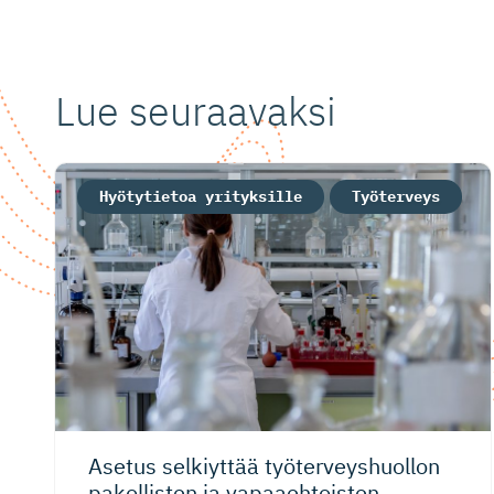
Lue seuraavaksi
Hyötytietoa yrityksille
Työterveys
Asetus selkiyttää työterveys­huollon
pakollisten ja vapaaehtoisten