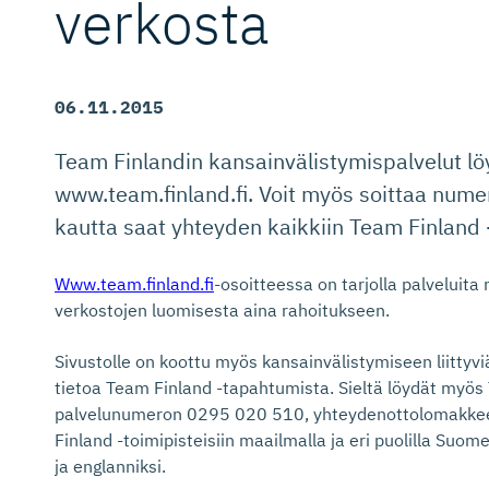
verkosta
06.11.2015
Team Finlandin kansainvälistymispalvelut löy
www.team.finland.fi. Voit myös soittaa num
kautta saat yhteyden kaikkiin Team Finland -
Www.team.finland.fi
-osoitteessa on tarjolla palveluita
verkostojen luomisesta aina rahoitukseen.
Sivustolle on koottu myös kansainvälistymiseen liittyviä
tietoa Team Finland -tapahtumista. Sieltä löydät myös
palvelunumeron 0295 020 510, yhteydenottolomakkee
Finland -toimipisteisiin maailmalla ja eri puolilla Suom
ja englanniksi.