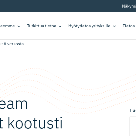
Näkymä
tteemme
Tutkittua tietoa
Hyötytietoa yrityksille
Tietoa
usti verkosta
 Team
Tu
t kootusti