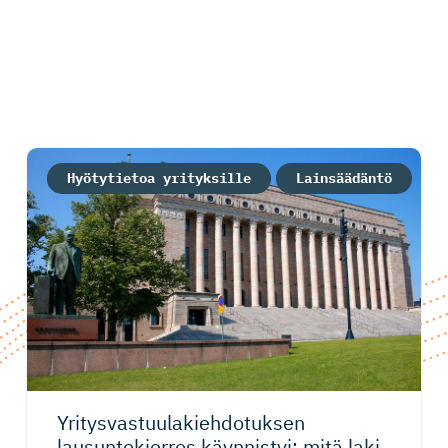
Hyötytietoa yrityksille
Lainsäädäntö
Yritysvas­tuu­la­kieh­do­tuksen
lausuntokierros käynnistyi: mitä laki