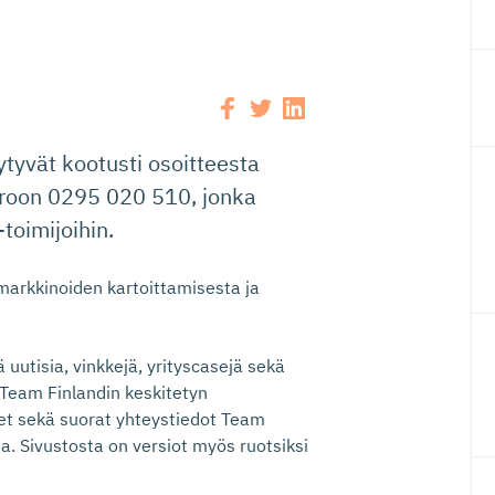
tyvät kootusti osoitteesta
eroon 0295 020 510, jonka
toimijoihin.
 markkinoiden kartoittamisesta ja
 uutisia, vinkkejä, yrityscasejä sekä
 Team Finlandin keskitetyn
t sekä suorat yhteystiedot Team
ea. Sivustosta on versiot myös ruotsiksi