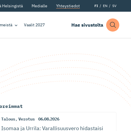
 Helsingistä
Medialle
Yhteystiedot
FI
EN
SV
Hae sivustolta
 meistä
Vaalit 2027
oreimmat
Talous
,
Verotus
06.08.2026
Isomaa ja Urrila: Varallisuusvero hidastaisi