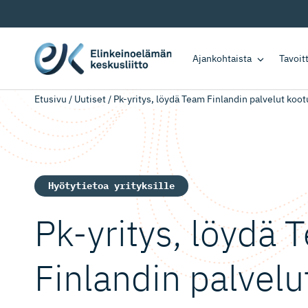
Ajankohtaista
Tavoi
Etusivu
/
Uutiset
/
Pk-yritys, löydä Team Finlandin palvelut koot
Hyötytietoa yrityksille
Pk-yritys, löydä
Finlandin palvelu