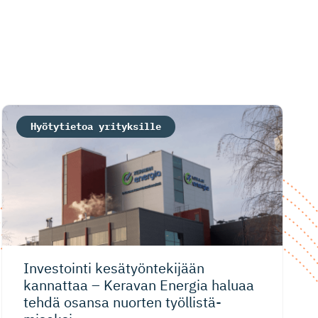
Hyötytietoa yrityksille
Investointi kesätyönte­kijään
kannattaa – Keravan Energia haluaa
tehdä osansa nuorten työllistä­