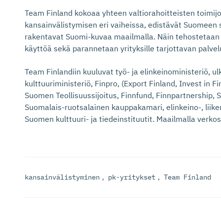
Team Finland kokoaa yhteen valtiorahoitteisten toimijoi
kansainvälistymisen eri vaiheissa, edistävät Suomeen s
rakentavat Suomi-kuvaa maailmalla. Näin tehostetaan j
käyttöä sekä parannetaan yrityksille tarjottavan palvel
Team Finlandiin kuuluvat työ- ja elinkeinoministeriö, ul
kulttuuriministeriö, Finpro, (Export Finland, Invest in Fi
Suomen Teollisuussijoitus, Finnfund, Finnpartnership
Suomalais-ruotsalainen kauppakamari, elinkeino-, liike
Suomen kulttuuri- ja tiedeinstituutit. Maailmalla verkos
kansainvälistyminen
,
pk-yritykset
,
Team Finland