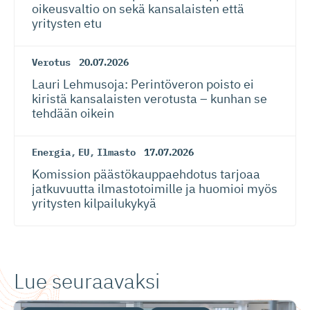
oikeusvaltio on sekä kansalaisten että
yritysten etu
Verotus
20.07.2026
Lauri Lehmusoja: Perintöveron poisto ei
kiristä kansalaisten verotusta – kunhan se
tehdään oikein
Energia
,
EU
,
Ilmasto
17.07.2026
Komission päästökaup­paehdotus tarjoaa
jatkuvuutta ilmastotoimille ja huomioi myös
yritysten kilpailukykyä
Lue seuraavaksi