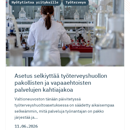
Hyötytietoa yrityksille
Työterveys
Asetus selkiyttää työterveys­huollon
pakollisten ja vapaaehtoisten
palvelujen kahtiajakoa
Valtioneuvoston tänään päivitetyssä
työterveyshuoltoasetuksessa on säädetty aikaisempaa
selkeämmin, mitä palveluja työnantajan on pakko
järjestää ja...
11.06.2026