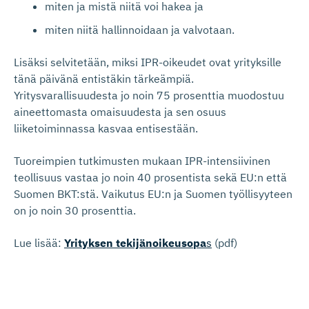
miten ja mistä niitä voi hakea ja
miten niitä hallinnoidaan ja valvotaan.
Lisäksi selvitetään, miksi IPR-oikeudet ovat yrityksille
tänä päivänä entistäkin tärkeämpiä.
Yritysvarallisuudesta jo noin 75 prosenttia muodostuu
aineettomasta omaisuudesta ja sen osuus
liiketoiminnassa kasvaa entisestään.
Tuoreimpien tutkimusten mukaan IPR-intensiivinen
teollisuus vastaa jo noin 40 prosentista sekä EU:n että
Suomen BKT:stä. Vaikutus EU:n ja Suomen työllisyyteen
on jo noin 30 prosenttia.
Lue lisää:
Yrityksen tekijänoikeusopa
s
(pdf)