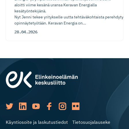
aloitti viime kesänä uransa Keravan Energialla
kesätyöntekijänä.
Nyt Jenni tekee yritykselle uutta tehtäväkohtaista perehdytysp
opinnäytetyötään. Keravan Energia on...
28.04.2026
Käyntiosoite ja laskutustiedot
Tietosuojalauseke