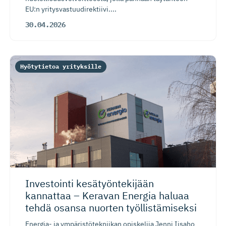
EU:n yritysvastuudirektiivi....
30.04.2026
Hyötytietoa yrityksille
Investointi kesätyönte­kijään
kannattaa – Keravan Energia haluaa
tehdä osansa nuorten työllistä­miseksi
Energia- ja ympäristötekniikan opiskelija Jenni Iisaho