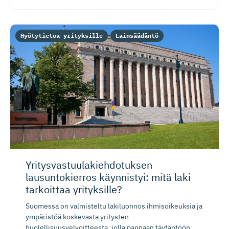
Hyötytietoa yrityksille
Lainsäädäntö
Yritysvas­tuu­la­kieh­do­tuksen
lausuntokierros käynnistyi: mitä laki
tarkoittaa yrityksille?
Suomessa on valmisteltu lakiluonnos ihmisoikeuksia ja
ympäristöä koskevasta yritysten
huolellisuusvelvoitteesta, jolla pannaan täytäntöön