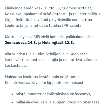
Elinkeinoelämän keskusliitto EK, Suomen Yrittäjät,
Keskuskauppakamari sekä Patentti- ja rekisterihallitus
järjestävät tänä keväänä pk-yrityksille suunnattua
koulutusta, jolla tehdään tutuksi IPR-asioita.
Kiertue käy keväällä vielä kahdella paikkakunnalla:
Joensuussa 24.3.
ja
Helsingissä 12.5.
Alkuvuoden tilaisuudet Seinäjoella ja Kuopiossa
keräsivät runsaasti osallistujia ja nostattivat vilkasta
keskustelua.
Maksuton koulutus kestää noin neljä tuntia.
Koulutuksessa käydään läpi tietoiskumaisesti
mistä immateriaalioikeuksissa on kysymys,
millaisia oikeuksia ja suojamuotoja on olemassa,