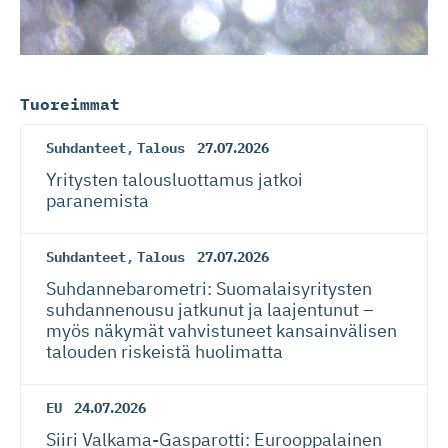
Tuoreimmat
Suhdanteet
,
Talous
27.07.2026
Yritysten talousluottamus jatkoi
paranemista
Suhdanteet
,
Talous
27.07.2026
Suhdanneba­ro­metri: Suomalaisy­ri­tysten
suhdannenousu jatkunut ja laajentunut –
myös näkymät vahvistuneet kansainvälisen
talouden riskeistä huolimatta
EU
24.07.2026
Siiri Valkama-Gas­pa­rotti: Eurooppalainen