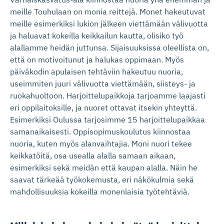
meille Touhulaan on monia reittejä. Monet hakeutuvat
meille esimerkiksi lukion jälkeen viettämään välivuotta
ja haluavat kokeilla keikkailun kautta, olisiko työ
alallamme heidän juttunsa. Sijaisuuksissa oleellista on,
että on motivoitunut ja halukas oppimaan. Myös
päiväkodin apulaisen tehtäviin hakeutuu nuoria,
useimmiten juuri välivuotta viettämään, siisteys- ja
ruokahuoltoon. Harjoittelupaikkoja tarjoamme laajasti
eri oppilaitoksille, ja nuoret ottavat itsekin yhteyttä.
Esimerkiksi Oulussa tarjosimme 15 harjoittelupaikkaa
samanaikaisesti. Oppisopimuskoulutus kiinnostaa
nuoria, kuten myös alanvaihtajia. Moni nuori tekee
keikkatöitä, osa usealla alalla samaan aikaan,
esimerkiksi sekä meidän että kaupan alalla. Näin he
saavat tärkeää työkokemusta, eri näkökulmia sekä
mahdollisuuksia kokeilla monenlaisia työtehtäviä.