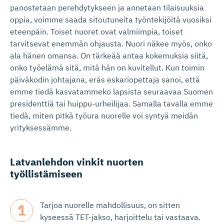
panostetaan perehdytykseen ja annetaan tilaisuuksia
oppia, voimme saada sitoutuneita työntekijöitä vuosiksi
eteenpäin. Toiset nuoret ovat valmiimpia, toiset
tarvitsevat enemmän ohjausta. Nuori näkee myös, onko
ala hänen omansa. On tärkeää antaa kokemuksia siitä,
onko työelämä sitä, mitä hän on kuvitellut. Kun toimin
päiväkodin johtajana, eräs eskariopettaja sanoi, että
emme tiedä kasvatammeko lapsista seuraavaa Suomen
presidenttiä tai huippu-urheilijaa. Samalla tavalla emme
tiedä, miten pitkä työura nuorelle voi syntyä meidän
yrityksessämme.
Latvanlehdon vinkit nuorten
työllistämiseen
Tarjoa nuorelle mahdollisuus, on sitten
kyseessä TET-jakso, harjoittelu tai vastaava.