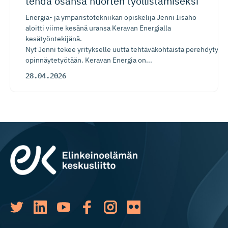
tehdä osansa nuorten työllistä­miseksi
Energia- ja ympäristötekniikan opiskelija Jenni Iisaho
aloitti viime kesänä uransa Keravan Energialla
kesätyöntekijänä.
Nyt Jenni tekee yritykselle uutta tehtäväkohtaista perehdytysp
opinnäytetyötään. Keravan Energia on...
28.04.2026