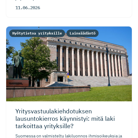
11.06.2026
Hyötytietoa yrityksille
Lainsäädäntö
Yritysvas­tuu­la­kieh­do­tuksen
lausuntokierros käynnistyi: mitä laki
tarkoittaa yrityksille?
Suomessa on valmisteltu lakiluonnos ihmisoikeuksia ja