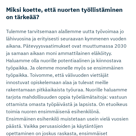
Miksi koette, että nuorten työllistäminen
on tärkeää?
Tulemme tarvitsemaan alallemme uutta työvoimaa jo
lähivuosina ja erityisesti seuraavan kymmenen vuoden
aikana. Pätevyysvaatimukset ovat muuttumassa 2030
ja samaan aikaan moni ammattilainen eläköityy.
Haluamme olla nuorille potentiaalinen ja kiinnostava
työpaikka. Ja olemme monelle myös se ensimmäinen
työpaikka. Toivomme, että välivuoden viettäjät
innostuvat opiskelemaan alaa ja tulevat meille
rakentamaan pitkäaikaista työuraa. Nuorille haluamme
tarjota mahdollisuuden oppia työelämätaitoja: vastuun
ottamista omasta työpäivästä ja lapsista. On etuoikeus
toimia nuoren ensimmäisenä esihenkilönä.
Ensimmäinen esihenkilö muistetaan usein vielä vuosien
päästä. Vaikka perusasioiden ja käytäntöjen
opettaminen on joskus raskasta, ensimmäiset