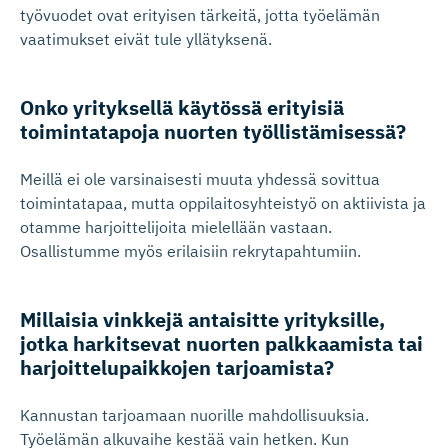
työvuodet ovat erityisen tärkeitä, jotta työelämän
vaatimukset eivät tule yllätyksenä.
Onko yrityksellä käytössä erityisiä
toimintatapoja nuorten työllistä­misessä?
Meillä ei ole varsinaisesti muuta yhdessä sovittua
toimintatapaa, mutta oppilaitosyhteistyö on aktiivista ja
otamme harjoittelijoita mielellään vastaan.
Osallistumme myös erilaisiin rekrytapahtumiin.
Millaisia vinkkejä antaisitte yrityksille,
jotka harkitsevat nuorten palkkaamista tai
harjoitte­lu­paikkojen tarjoamista?
Kannustan tarjoamaan nuorille mahdollisuuksia.
Työelämän alkuvaihe kestää vain hetken. Kun