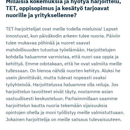
Millaisia kokemuksia ja hyötyä harjoittelu,
TET, oppisopimus ja kesätyö tarjoavat
nuorille ja yrityksellenne?
TET-harjoittelijat ovat meille todella mieluisia! Lapset
innostuvat, kun päiväkodin arkeen tulee nuoria. Päiviin
tulee mukavaa pöhinää ja nuoret saavat
mahdollisuuden tutustua työelämään. Harjoittelujen
kohdalla haluamme varmistaa, että nuori saa oppia ja
kehittyä. Emme odotakaan, että he ovat valmiita meille
tullessaan. On hienoa nähdä nuorten kehitys. Aluksi he
usein jännittävät, mutta tulevat nopeasti osaksi
työyhteisöä. Harjoittelussa haluamme olla reiluja. Jos
harjoittelun tavoitteet eivät täyty, nostamme asian
vastuullisesti keskusteluun. Parhaimmillaan saamme
harjoittelun kautta nuoria tekemään sijaisuuksia
opintojen ohella ja moni työllistyy meille valmistuttuaan.
Jokainen harjoittelija on meille satsaus tulevaisuuteen.