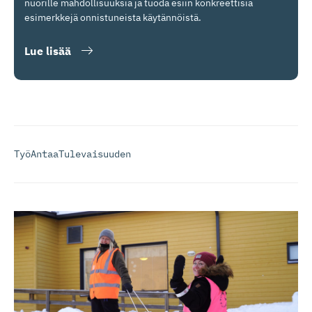
nuorille mahdollisuuksia ja tuoda esiin konkreettisia
esimerkkejä onnistuneista käytännöistä.
Lue lisää
TyöAntaaTulevaisuuden