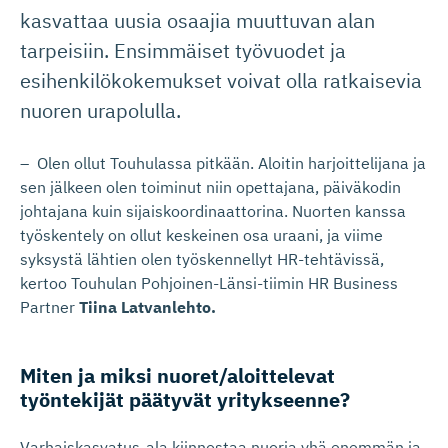
kasvattaa uusia osaajia muuttuvan alan
tarpeisiin. Ensimmäiset työvuodet ja
esihenkilökokemukset voivat olla ratkaisevia
nuoren urapolulla.
– Olen ollut Touhulassa pitkään. Aloitin harjoittelijana ja
sen jälkeen olen toiminut niin opettajana, päiväkodin
johtajana kuin sijaiskoordinaattorina. Nuorten kanssa
työskentely on ollut keskeinen osa uraani, ja viime
syksystä lähtien olen työskennellyt HR-tehtävissä,
kertoo Touhulan Pohjoinen-Länsi-tiimin HR Business
Partner
Tiina Latvanlehto.
Miten ja miksi nuoret/aloit­televat
työntekijät päätyvät yritykseenne?
Varhaiskasvatus-ala kiinnostaa nuoria yhä enemmän ja