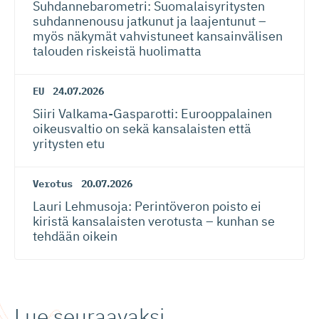
Suhdanneba­ro­metri: Suomalaisy­ri­tysten
suhdannenousu jatkunut ja laajentunut –
myös näkymät vahvistuneet kansainvälisen
talouden riskeistä huolimatta
EU
24.07.2026
Siiri Valkama-Gas­pa­rotti: Eurooppalainen
oikeusvaltio on sekä kansalaisten että
yritysten etu
Verotus
20.07.2026
Lauri Lehmusoja: Perintöveron poisto ei
kiristä kansalaisten verotusta – kunhan se
tehdään oikein
Lue seuraavaksi