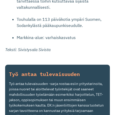
tarvittaessa töihin kutsuttavaa sijaista
valtakunnallisesti.
Touhulalla on 113 päiväkotia ympäri Suomen,
Sodankylästä pääkaupunkiseudulle.
Markkina-alue: varhaiskasvatus
Teksti: Sivistysala Sivista
Työ antaa tulevaisuuden
Työ antaa tulevaisuuden -sarja nostaa esiin yritystarinoita,
joissa nuoret tai aloittelevat työntekijät ovat saaneet
mahdollisuuden työelämään esimerkiksi harjoittelun, TET-
jakson, oppisopimuksen tai muun ensimmäisen
työkokemuksen kautta. EK:n jäsenliittojen kanssa tuotetun
sarjan tavoitteena on kannustaa yrityksiä tarjoamaan