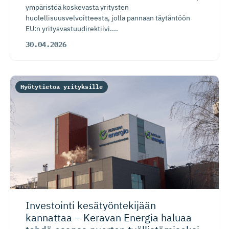
ympäristöä koskevasta yritysten
huolellisuusvelvoitteesta, jolla pannaan täytäntöön
EU:n yritysvastuudirektiivi....
30.04.2026
Hyötytietoa yrityksille
Investointi kesätyönte­kijään
kannattaa – Keravan Energia haluaa