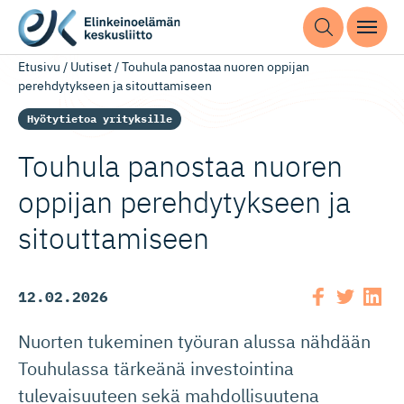
Etusivu
/
Uutiset
/
Touhula panostaa nuoren oppijan
perehdytykseen ja sitouttamiseen
Hyötytietoa yrityksille
Touhula panostaa nuoren
oppijan perehdytykseen ja
sitouttamiseen
12.02.2026
Nuorten tukeminen työuran alussa nähdään
Touhulassa tärkeänä investointina
tulevaisuuteen sekä mahdollisuutena