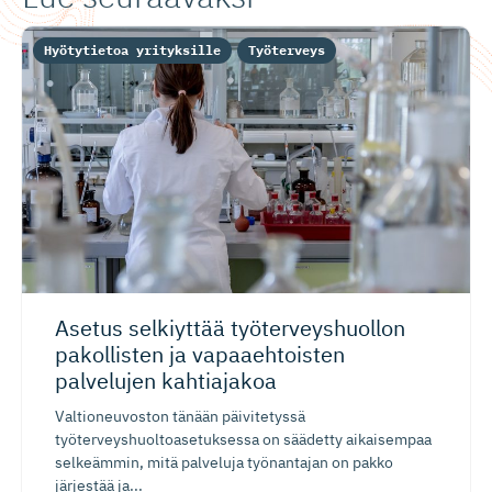
Hyötytietoa yrityksille
Työterveys
Asetus selkiyttää työterveys­huollon
pakollisten ja vapaaehtoisten
palvelujen kahtiajakoa
Valtioneuvoston tänään päivitetyssä
työterveyshuoltoasetuksessa on säädetty aikaisempaa
selkeämmin, mitä palveluja työnantajan on pakko
järjestää ja...