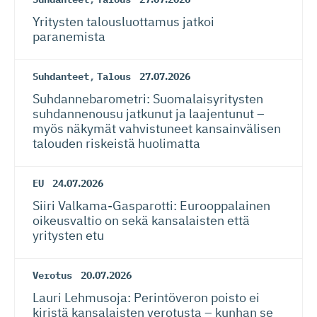
Yritysten talousluottamus jatkoi
paranemista
Suhdanteet
,
Talous
27.07.2026
Suhdanneba­ro­metri: Suomalaisy­ri­tysten
suhdannenousu jatkunut ja laajentunut –
myös näkymät vahvistuneet kansainvälisen
talouden riskeistä huolimatta
EU
24.07.2026
Siiri Valkama-Gas­pa­rotti: Eurooppalainen
oikeusvaltio on sekä kansalaisten että
yritysten etu
Verotus
20.07.2026
Lauri Lehmusoja: Perintöveron poisto ei
kiristä kansalaisten verotusta – kunhan se