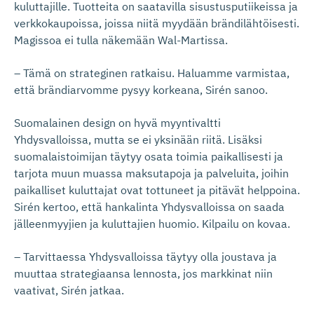
kuluttajille. Tuotteita on saatavilla sisustusputiikeissa ja
verkkokaupoissa, joissa niitä myydään brändilähtöisesti.
Magissoa ei tulla näkemään Wal-Martissa.
– Tämä on strateginen ratkaisu. Haluamme varmistaa,
että brändiarvomme pysyy korkeana, Sirén sanoo.
Suomalainen design on hyvä myyntivaltti
Yhdysvalloissa, mutta se ei yksinään riitä. Lisäksi
suomalaistoimijan täytyy osata toimia paikallisesti ja
tarjota muun muassa maksutapoja ja palveluita, joihin
paikalliset kuluttajat ovat tottuneet ja pitävät helppoina.
Sirén kertoo, että hankalinta Yhdysvalloissa on saada
jälleenmyyjien ja kuluttajien huomio. Kilpailu on kovaa.
– Tarvittaessa Yhdysvalloissa täytyy olla joustava ja
muuttaa strategiaansa lennosta, jos markkinat niin
vaativat, Sirén jatkaa.