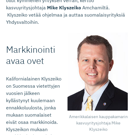
ollut kymmenen yrityksen verran, kertoo
kasvuyritysjohtaja
Mike Klyszeiko
Amchamiltä.
Klyszeiko vetää ohjelmaa ja auttaa suomalaisyrityksiä
Yhdysvaltoihin.
Markkinointi
avaa ovet
Kalifornialainen Klyszeiko
on Suomessa vietettyjen
vuosien jälkeen
kyllästynyt kuulemaan
ennakkoluulosta, jonka
mukaan suomalaiset
Amerikkalaisen kauppakamarin
eivät osaa markkinoida.
kasvuyritysjohtaja Mike
Klyszeikon mukaan
Klyszeiko