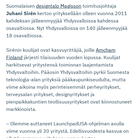
Suomalaisen
designtalo Magisson
toimitusjohtaja
Juhani Sirén
kertoo yrityksellään olleen vuonna 2011
kahdeksan jälleenmyyjää Yhdysvalloissa kahdessa
osavaltiossa. Nyt Yhdysvalloissa on 140 jälleenmyyjää
18 osavaltiossa.
Sirénin kuulijat ovat kasvuyrittäjiä, joille
Amcham
Finland
järjesti tilaisuuden vuoden lopussa. Kuulijat
harkitsevat yritystensä toiminnan laajentamista
Yhdysvaltoihin. Pääosin Yhdysvaltoihin pyrkii Suomesta
teknologia-alan yrityksiä pääkaupunkiseudulta, mutta
viime aikoina myös perinteisemmät perheyritykset,
terveysalan yritykset, designyritykset ja
pienpaikkakuntien teollisuusyritykset ovat kiinnostuneet
markkinoista.
– Olemme auttaneet LaunchpadUSA-ohjelman avulla
viime vuonna yli 30 yritystä. Edellisvuodesta kasvua on