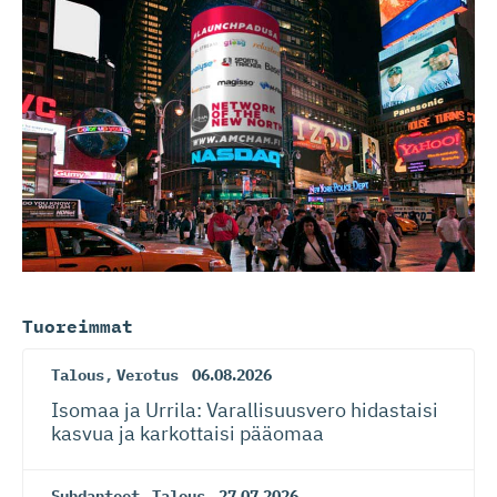
Tuoreimmat
Talous
,
Verotus
06.08.2026
Isomaa ja Urrila: Varallisuusvero hidastaisi
kasvua ja karkottaisi pääomaa
Suhdanteet
,
Talous
27.07.2026