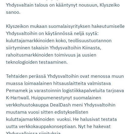
Yhdysvaltain talous on kääntynyt nousuun, Klyszeiko
sanoo.
Klyszeikon mukaan suomalaisyrityksen hakeutumiselle
Yhdysvaltoihin on käytännössä neljä syytä:
kuluttajamarkkinoiden koko, teollisuustuotannon
siirtyminen takaisin Yhdysvaltoihin Kiinasta,
rahoitusmarkkinoiden toimivuus ja uusien
teknologioiden testaaminen.
Tehtaiden perässä Yhdysvaltoihin ovat menossa muun
muassa loimaalainen hitsauslaitteita valmistava
Pemamek ja varastoinnin logistiikkapalveluita tarjoava
K-Hartwall. Huippumenestynyt suomalainen
verkkohuutokauppa DealDash meni Yhdysvaltoihin
muutama vuosi sitten edistyksellisten
kuluttajamarkkinoiden vuoksi. He halusivat testata
uutta verkkokauppakonseptiaan. Nyt he hakevat
Yhdysvalloissa sijoituksia.