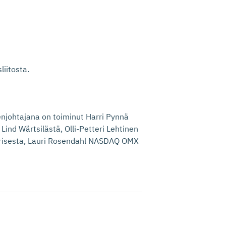
iitosta.
njohtajana on toiminut Harri Pynnä
ind Wärtsilästä, Olli-Petteri Lehtinen
arisesta, Lauri Rosendahl NASDAQ OMX