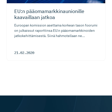
EU:n pääomamark­ki­nau­nionille
kaavaillaan jatkoa
Euroopan komission asettama korkean tason foorumi
on julkaissut raporttinsa EU:n pääomamarkkinoiden
jatkokehittämisestä. Siinä hahmotellaan ne...
21.02.2020