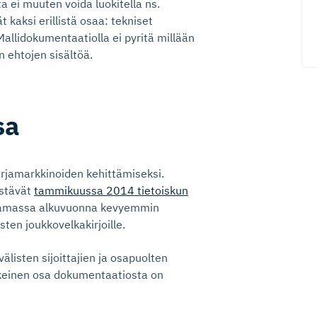
oita ei muuten voida luokitella ns.
 kaksi erillistä osaa: tekniset
Mallidokumentaatiolla ei pyritä millään
 ehtojen sisältöä.
sa
irjamarkkinoiden kehittämiseksi.
estävät
tammikuussa 2014 tietoiskun
vaamassa alkuvuonna kevyemmin
ten joukkovelkakirjoille.
älisten sijoittajien ja osapuolten
skeinen osa dokumentaatiosta on