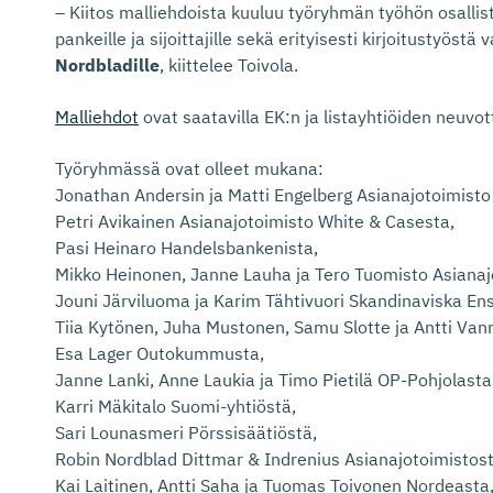
– Kiitos malliehdoista kuuluu työryhmän työhön osallistun
pankeille ja sijoittajille sekä erityisesti kirjoitustyöstä
Nordbladille
, kiittelee Toivola.
Malliehdot
ovat saatavilla EK:n ja listayhtiöiden neuvot
Työryhmässä ovat olleet mukana:
Jonathan Andersin ja Matti Engelberg Asianajotoimist
Petri Avikainen Asianajotoimisto White & Casesta,
Pasi Heinaro Handelsbankenista,
Mikko Heinonen, Janne Lauha ja Tero Tuomisto Asianaj
Jouni Järviluoma ja Karim Tähtivuori Skandinaviska Ens
Tiia Kytönen, Juha Mustonen, Samu Slotte ja Antti Van
Esa Lager Outokummusta,
Janne Lanki, Anne Laukia ja Timo Pietilä OP-Pohjolasta
Karri Mäkitalo Suomi-yhtiöstä,
Sari Lounasmeri Pörssisäätiöstä,
Robin Nordblad Dittmar & Indrenius Asianajotoimistost
Kai Laitinen, Antti Saha ja Tuomas Toivonen Nordeasta