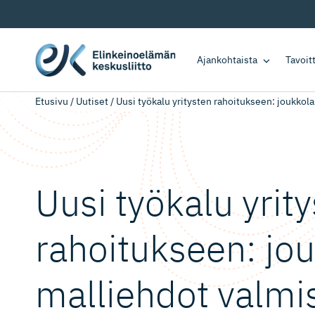
Ajankohtaista
Tavoi
Etusivu
/
Uutiset
/
Uusi työkalu yritysten rahoitukseen: joukkol
Uusi työkalu yrit
rahoitukseen: jo
malliehdot valmi