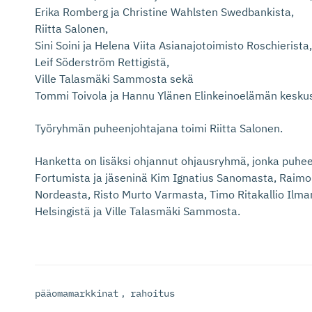
Erika Romberg ja Christine Wahlsten Swedbankista,
Riitta Salonen,
Sini Soini ja Helena Viita Asianajotoimisto Roschierista,
Leif Söderström Rettigistä,
Ville Talasmäki Sammosta sekä
Tommi Toivola ja Hannu Ylänen Elinkeinoelämän keskusl
Työryhmän puheenjohtajana toimi Riitta Salonen.
Hanketta on lisäksi ohjannut ohjausryhmä, jonka puhee
Fortumista ja jäseninä Kim Ignatius Sanomasta, Raimo L
Nordeasta, Risto Murto Varmasta, Timo Ritakallio Ilm
Helsingistä ja Ville Talasmäki Sammosta.
pääomamarkkinat
,
rahoitus