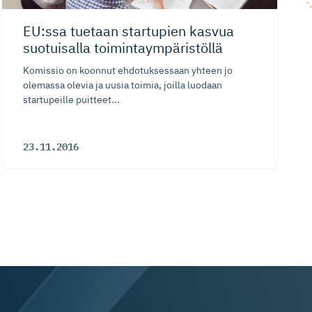
EU:ssa tuetaan startupien kasvua
suotuisalla toimintaym­pä­ristöllä
Komissio on koonnut ehdotuksessaan yhteen jo
olemassa olevia ja uusia toimia, joilla luodaan
startupeille puitteet...
23.11.2016