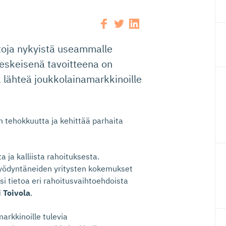
htoja nykyistä useammalle
 keskeisenä tavoitteena on
 lähteä joukkolainamarkkinoille
en tehokkuutta ja kehittää parhaita
 ja kalliista rahoituksesta.
hyödyntäneiden yritysten kokemukset
si tietoa eri rahoitusvaihtoehdoista
 Toivola
.
markkinoille tulevia