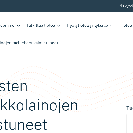
Näkymä
tteemme
Tutkittua tietoa
Hyötytietoa yrityksille
Tietoa
ainojen malliehdot valmistuneet
ysten
ukkolainojen
Tu
stuneet