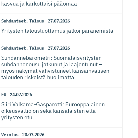
kasvua ja karkottaisi pääomaa
Suhdanteet
,
Talous
27.07.2026
Yritysten talousluottamus jatkoi paranemista
Suhdanteet
,
Talous
27.07.2026
Suhdanneba­ro­metri: Suomalaisy­ri­tysten
suhdannenousu jatkunut ja laajentunut –
myös näkymät vahvistuneet kansainvälisen
talouden riskeistä huolimatta
EU
24.07.2026
Siiri Valkama-Gas­pa­rotti: Eurooppalainen
oikeusvaltio on sekä kansalaisten että
yritysten etu
Verotus
20.07.2026