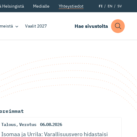
 Helsingistä
Medialle
Yhteystiedot
FI
EN
SV
Hae sivustolta
 meistä
Vaalit 2027
oreimmat
Talous
,
Verotus
06.08.2026
Isomaa ja Urrila: Varallisuusvero hidastaisi