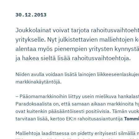
30.12.2013
Joukkolainat voivat tarjota rahoitusvaihtoe
yritykselle. Nyt julkistettavien malliehtojen
alentaa myös pienempien yritysten kynnystä
ja hakea sieltä lisää rahoitusvaihtoehtoja.
Niiden avulla voidaan lisätä lainojen liikkeeseenlaskuj
markkinakäytäntöjä.
– Pääomamarkkinoihin liittyy usein mielikuva hankalasta
Paradoksaalista on, että samaan aikaan markkinoita 
ovat kuitenkin pääsääntöisesti positiivisia. Tämän vuok
tarvitaan lisää, kertoo EK:n rahoitusasiantuntija
Tommi
Malliehtoja laadittaessa on pidetty erityisesti silmällä 