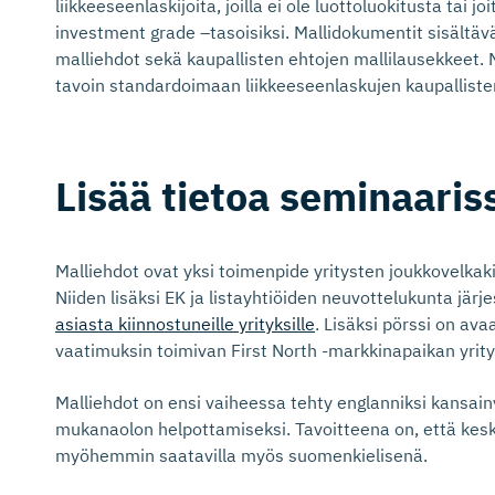
liikkeeseenlaskijoita, joilla ei ole luottoluokitusta tai j
investment grade –tasoisiksi. Mallidokumentit sisältävät
malliehdot sekä kaupallisten ehtojen mallilausekkeet. 
tavoin standardoimaan liikkeeseenlaskujen kaupallisten
Lisää tietoa seminaaris
Malliehdot ovat yksi toimenpide yritysten joukkovelkak
Niiden lisäksi EK ja listayhtiöiden neuvottelukunta järj
asiasta kiinnostuneille yrityksille
. Lisäksi pörssi on a
vaatimuksin toimivan First North -markkinapaikan yritys
Malliehdot on ensi vaiheessa tehty englanniksi kansainv
mukanaolon helpottamiseksi. Tavoitteena on, että ke
myöhemmin saatavilla myös suomenkielisenä.