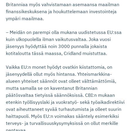
Britanniaa myös vahvistamaan asemaansa maailman
finanssikeskuksena ja houkuttelemaan investointeja
ympäri maailmaa.
– Meidän on parempi olla mukana uudistetussa EU:ssa
kuin ulkopuolella ilman vaikutusvaltaa. Joka vuosi
jäsenyys hyödyttää noin 3000 punnalla jokaista
kotitaloutta tässä maassa, Cridland muistuttaa.
Vaikka EU:n monet hyödyt ovatkin kiistattomia, on
jäsenyydellä ollut myös hintansa. Yhteismarkkina-
alueen yhteiset säännöt ovat olleet välttämättömiä,
mutta samalla se on kaventanut Britannian
päätösvaltaa tietyissä säännöksissä. CBI:n mukaan
etenkin työllisyyslaki ja vuokratyö- sekä työaikadirektiivi
ovat aiheuttaneet syvää turhautumista ja olleet suurin
haittapuoli. Myös EU:n voimakas sääntely esimerkiksi
terveys- ja turvallisuuskysymyksissä on ollut merkille
pantavaa.