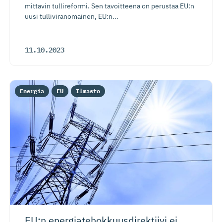
mittavin tullireformi. Sen tavoitteena on perustaa EU:n
uusi tulliviranomainen, EU:n...
11.10.2023
Energia
EU
Ilmasto
EU:n energiate­hok­kuus­di­rektiivi ei