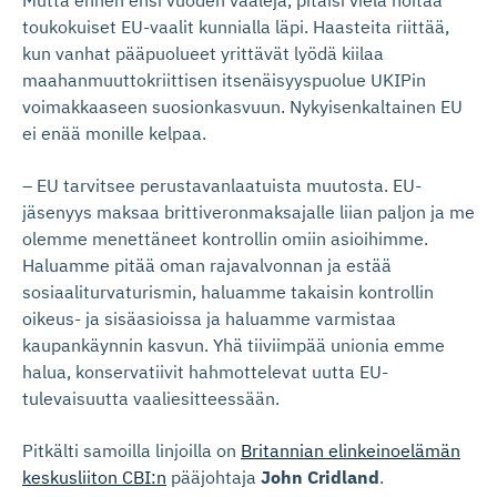
Mutta ennen ensi vuoden vaaleja, pitäisi vielä hoitaa
toukokuiset EU-vaalit kunnialla läpi. Haasteita riittää,
kun vanhat pääpuolueet yrittävät lyödä kiilaa
maahanmuuttokriittisen itsenäisyyspuolue UKIPin
voimakkaaseen suosionkasvuun. Nykyisenkaltainen EU
ei enää monille kelpaa.
– EU tarvitsee perustavanlaatuista muutosta. EU-
jäsenyys maksaa brittiveronmaksajalle liian paljon ja me
olemme menettäneet kontrollin omiin asioihimme.
Haluamme pitää oman rajavalvonnan ja estää
sosiaaliturvaturismin, haluamme takaisin kontrollin
oikeus- ja sisäasioissa ja haluamme varmistaa
kaupankäynnin kasvun. Yhä tiiviimpää unionia emme
halua, konservatiivit hahmottelevat uutta EU-
tulevaisuutta vaaliesitteessään.
Pitkälti samoilla linjoilla on
Britannian elinkeinoelämän
keskusliiton CBI:n
pääjohtaja
John Cridland
.