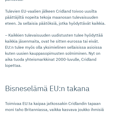
Tulevien EU-vaalien jälkeen Cridland toivoo uusilta
päättäjiltä nopeita tekoja maanosan tulevaisuuden
eteen. Ja sellaisia päätöksiä, jotka hyödyttävät kaikkia.
– Kaikkien tulevaisuuden uudistusten tulee hyödyttää
kaikkia jäsenmaita, ovat he sitten eurossa tai eivät.
EU:n tulee myös olla yksimielinen sellaisissa asioissa
kuten uusien kauppasopimusten solmiminen. Nyt on
aika tuoda yhteismarkkinat 2000-luvulle, Cridland
lopettaa.
Bisneselämä EU:n takana
Toimivaa EU:ta kaipaa jatkossakin Cridlandin tapaan
moni taho Britanniassa, vaikka kasvava joukko ihmisiä