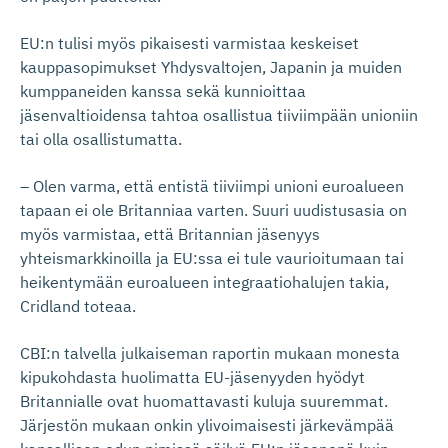
EU:n tulisi myös pikaisesti varmistaa keskeiset
kauppasopimukset Yhdysvaltojen, Japanin ja muiden
kumppaneiden kanssa sekä kunnioittaa
jäsenvaltioidensa tahtoa osallistua tiiviimpään unioniin
tai olla osallistumatta.
– Olen varma, että entistä tiiviimpi unioni euroalueen
tapaan ei ole Britanniaa varten. Suuri uudistusasia on
myös varmistaa, että Britannian jäsenyys
yhteismarkkinoilla ja EU:ssa ei tule vaurioitumaan tai
heikentymään euroalueen integraatiohalujen takia,
Cridland toteaa.
CBI:n talvella julkaiseman raportin mukaan monesta
kipukohdasta huolimatta EU-jäsenyyden hyödyt
Britannialle ovat huomattavasti kuluja suuremmat.
Järjestön mukaan onkin ylivoimaisesti järkevämpää