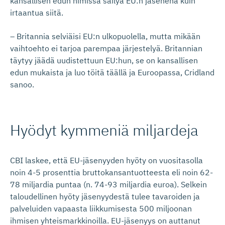
kansallisen edun nimissä säilyä EU:n jäsenenä kuin
irtaantua siitä.
– Britannia selviäisi EU:n ulkopuolella, mutta mikään
vaihtoehto ei tarjoa parempaa järjestelyä. Britannian
täytyy jäädä uudistettuun EU:hun, se on kansallisen
edun mukaista ja luo töitä täällä ja Euroopassa, Cridland
sanoo.
Hyödyt kymmeniä miljardeja
CBI laskee, että EU-jäsenyyden hyöty on vuositasolla
noin 4-5 prosenttia bruttokansantuotteesta eli noin 62-
78 miljardia puntaa (n. 74-93 miljardia euroa). Selkein
taloudellinen hyöty jäsenyydestä tulee tavaroiden ja
palveluiden vapaasta liikkumisesta 500 miljoonan
ihmisen yhteismarkkinoilla. EU-jäsenyys on auttanut