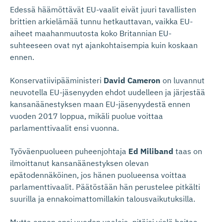
Edessä häämöttävät EU-vaalit eivät juuri tavallisten
brittien arkielämää tunnu hetkauttavan, vaikka EU-
aiheet maahanmuutosta koko Britannian EU-
suhteeseen ovat nyt ajankohtaisempia kuin koskaan
ennen.
Konservatiivipääministeri
David Cameron
on luvannut
neuvotella EU-jäsenyyden ehdot uudelleen ja järjestää
kansanäänestyksen maan EU-jäsenyydestä ennen
vuoden 2017 loppua, mikäli puolue voittaa
parlamenttivaalit ensi vuonna.
Työväenpuolueen puheenjohtaja
Ed Miliband
taas on
ilmoittanut kansanäänestyksen olevan
epätodennäköinen, jos hänen puolueensa voittaa
parlamenttivaalit. Päätöstään hän perustelee pitkälti
suurilla ja ennakoimattomillakin talousvaikutuksilla.