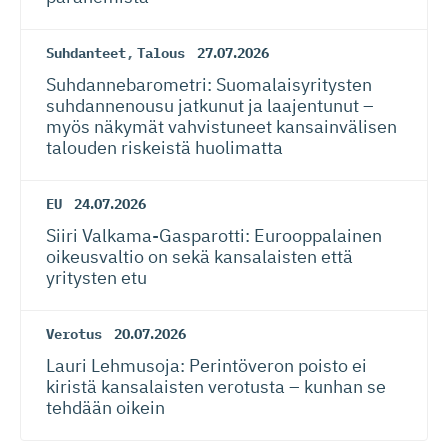
Suhdanteet
,
Talous
27.07.2026
Suhdanneba­ro­metri: Suomalaisy­ri­tysten
suhdannenousu jatkunut ja laajentunut –
myös näkymät vahvistuneet kansainvälisen
talouden riskeistä huolimatta
EU
24.07.2026
Siiri Valkama-Gas­pa­rotti: Eurooppalainen
oikeusvaltio on sekä kansalaisten että
yritysten etu
Verotus
20.07.2026
Lauri Lehmusoja: Perintöveron poisto ei
kiristä kansalaisten verotusta – kunhan se
tehdään oikein