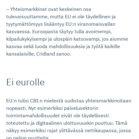
– Yhteismarkkinat ovat keskeinen osa
tulevaisuuttamme, mutta EU ei ole täydellinen ja
tyytymättömyys lisääntyy EU:n viranomaisvallan
kasvaessa. Euroopasta täytyy tulla avoimempi,
kilpailukykyisempi ja ulospäin katsovampi, jos aiomme
kasvaa sekä luoda mahdollisuuksia ja työtä kaikille
kansalaisille, Cridland sanoo.
Ei eurolle
EU:n tulisi CBI:n mielestä uudistaa yhteismarkkinoitaan
nopeasti. Nyt esimerkiksi palvelusektorin
toimintamahdollisuudet eivät ole täydellisesti
toteutettu ja digitaalinen ulottuvuuskin puuttuu. Tämä
näkyy esimerkiksi rajat ylittävässä nettikaupassa, jossa
on paljon puutteita.