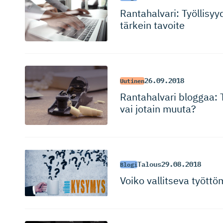
Rantahalvari: Työllisy
tärkein tavoite
26.09.2018
Uutinen
Rantahalvari bloggaa: 
vai jotain muuta?
Talous
29.08.2018
Blogi
Voiko vallitseva tyött