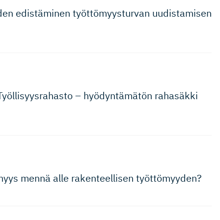
yden edistäminen työttömyys­turvan uudistamisen
Työllisyys­rahasto – hyödyntämätön rahasäkki
ömyys mennä alle rakenteellisen työttömyyden?