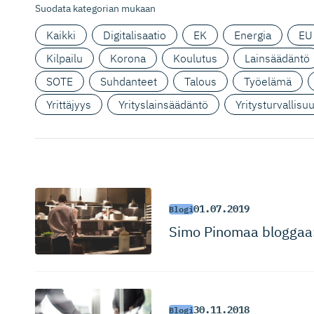
Suodata kategorian mukaan
Kaikki
Digitalisaatio
EK
Energia
EU
Kilpailu
Korona
Koulutus
Lainsäädäntö
SOTE
Suhdanteet
Talous
Työelämä
Yrittäjyys
Yrityslainsäädäntö
Yritysturvallisu
01.07.2019
Blogi
Simo Pinomaa bloggaa: Tu
30.11.2018
Blogi