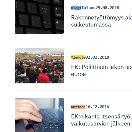
Talous
29.08.2018
Blogi
Rakennetyöt­tömyys ala
sulkeutumassa
02.02.2018
Tiedote
EK: Poliittisen lakon l
euroa
16.12.2016
Uutinen
EK:n kanta itsensä työl
vaikutusarvion jälkeen