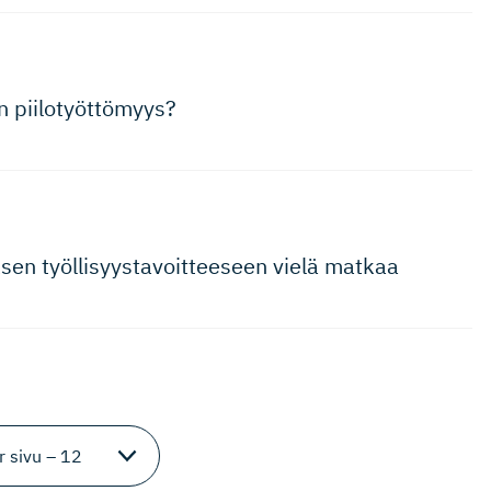
 piilotyöt­tömyys?
en työllisyys­ta­voit­teeseen vielä matkaa