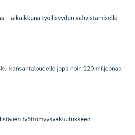
s – aikaikkuna työllisyyden vahvistamiselle
asku kansantaloudelle jopa noin 120 miljoonaa
listäjien työttömyys­va­kuu­tukseen