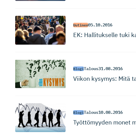
05.10.2016
Uutinen
EK: Hallitukselle tuki
Talous
31.08.2016
Blogi
Viikon kysymys: Mitä ta
Talous
10.08.2016
Blogi
Työttömyyden monet mi