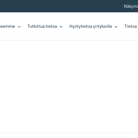
Näkymä
tteemme
Tutkittua tietoa
Hyötytietoa yrityksille
Tietoa