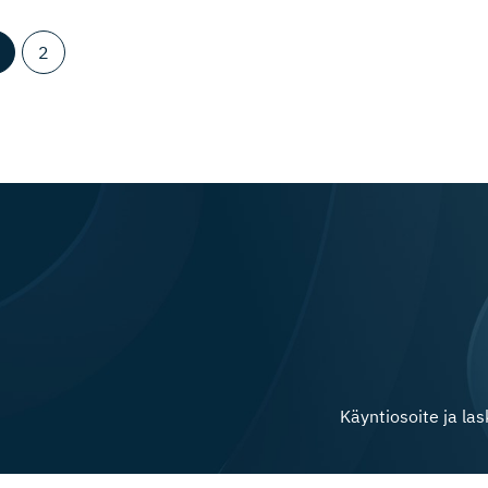
2
Käyntiosoite ja la