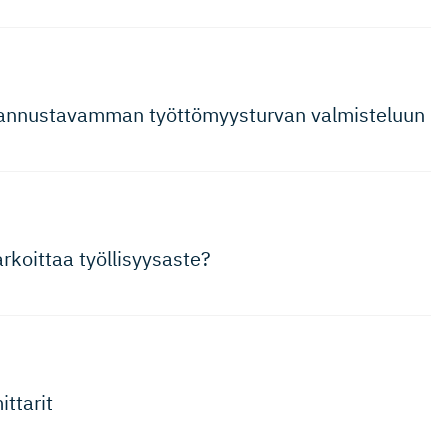
 kannustavamman työttömyys­turvan valmisteluun
rkoittaa työllisyysaste?
ttarit