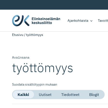
Ajankohtaista
Tavoi
Etusivu
/
työttömyys
Avainsana
työttömyys
Suodata sisältötyypin mukaan
Kaikki
Uutiset
Tiedotteet
Blogit