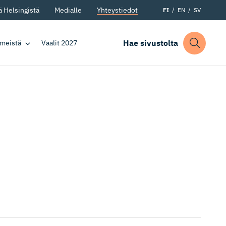
 Helsingistä
Medialle
Yhteystiedot
FI
EN
SV
Hae sivustolta
 meistä
Vaalit 2027