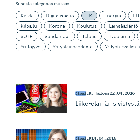
Suodata kategorian mukaan
Kaikki
Digitalisaatio
EK
Energia
EU
Kilpailu
Korona
Koulutus
Lainsäädäntö
SOTE
Suhdanteet
Talous
Työelämä
Yrittäjyys
Yrityslainsäädäntö
Yritysturvallisu
EK
,
Talous
22.04.2016
Blogi
Liike-elämän sivistystä
EK
14.04.2016
Blogi