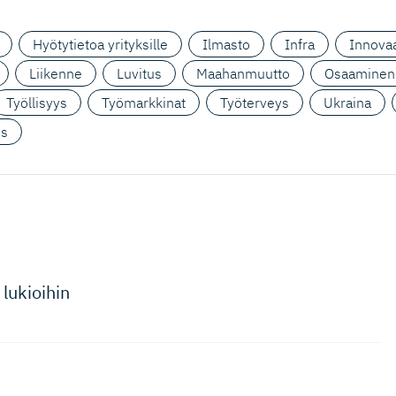
Hyötytietoa yrityksille
Ilmasto
Infra
Innovaa
Liikenne
Luvitus
Maahanmuutto
Osaaminen
Työllisyys
Työmarkkinat
Työterveys
Ukraina
us
 lukioihin