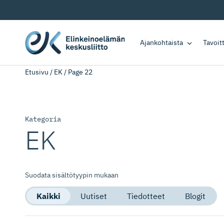
Ajankohtaista
Tavoi
Etusivu
/
EK
/
Page 22
Kategoria
EK
Suodata sisältötyypin mukaan
Kaikki
Uutiset
Tiedotteet
Blogit