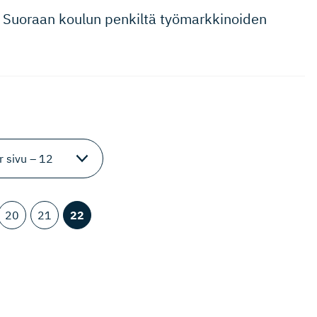
 Suoraan koulun penkiltä työmarkki­noiden
20
21
22