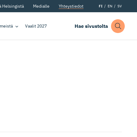
 Helsingistä
Medialle
Yhteystiedot
FI
EN
SV
Hae sivustolta
 meistä
Vaalit 2027