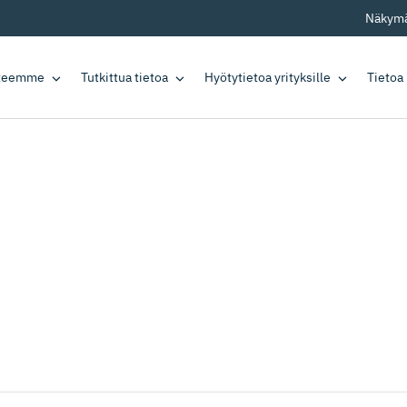
Näkymä
tteemme
Tutkittua tietoa
Hyötytietoa yrityksille
Tietoa