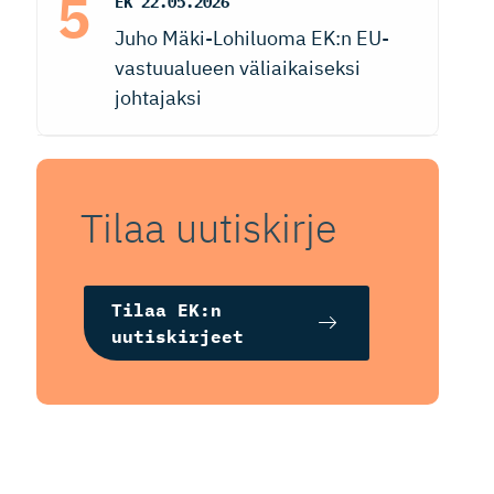
EK
22.05.2026
Juho Mäki-Lohiluoma EK:n EU-
vastuualueen väliaikaiseksi
johtajaksi
Tilaa uutiskirje
Tilaa EK:n
uutiskirjeet