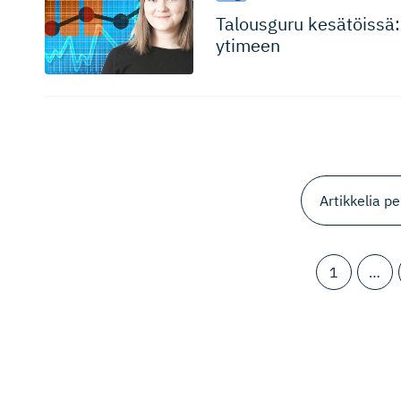
Talousguru kesätöissä:
ytimeen
1
…