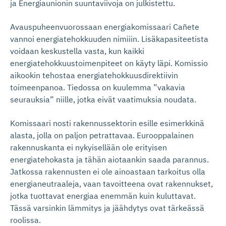
ja Energiaunionin suuntaviivoja on julkistettu.
Avauspuheenvuorossaan energiakomissaari Cañete
vannoi energiatehokkuuden nimiiin. Lisäkapasiteetista
voidaan keskustella vasta, kun kaikki
energiatehokkuustoimenpiteet on käyty läpi. Komissio
aikookin tehostaa energiatehokkuusdirektiivin
toimeenpanoa. Tiedossa on kuulemma ”vakavia
seurauksia” niille, jotka eivät vaatimuksia noudata.
Komissaari nosti rakennussektorin esille esimerkkinä
alasta, jolla on paljon petrattavaa. Eurooppalainen
rakennuskanta ei nykyisellään ole erityisen
energiatehokasta ja tähän aiotaankin saada parannus.
Jatkossa rakennusten ei ole ainoastaan tarkoitus olla
energianeutraaleja, vaan tavoitteena ovat rakennukset,
jotka tuottavat energiaa enemmän kuin kuluttavat.
Tässä varsinkin lämmitys ja jäähdytys ovat tärkeässä
roolissa.