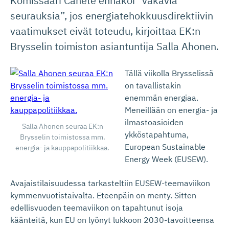
Komissaari Cañete ennakoi ”vakavia
seurauksia”, jos energiatehokkuusdirektiivin
vaatimukset eivät toteudu, kirjoittaa EK:n
Brysselin toimiston asiantuntija Salla Ahonen.
Tällä viikolla Brysselissä
on tavallistakin
enemmän energiaa.
Meneillään on energia- ja
ilmastoasioiden
Salla Ahonen seuraa EK:n
ykköstapahtuma,
Brysselin toimistossa mm.
European Sustainable
energia- ja kauppapolitiikkaa.
Energy Week (EUSEW).
Avajaistilaisuudessa tarkasteltiin EUSEW-teemaviikon
kymmenvuotistaivalta. Eteenpäin on menty. Sitten
edellisvuoden teemaviikon on tapahtunut isoja
käänteitä, kun EU on lyönyt lukkoon 2030-tavoitteensa