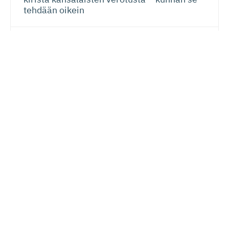
tehdään oikein
Energia
,
EU
,
Ilmasto
17.07.2026
Komission päästökaup­paehdotus tarjoaa
jatkuvuutta ilmastotoimille ja huomioi myös
yritysten kilpailukykyä
Lue seuraavaksi
EU