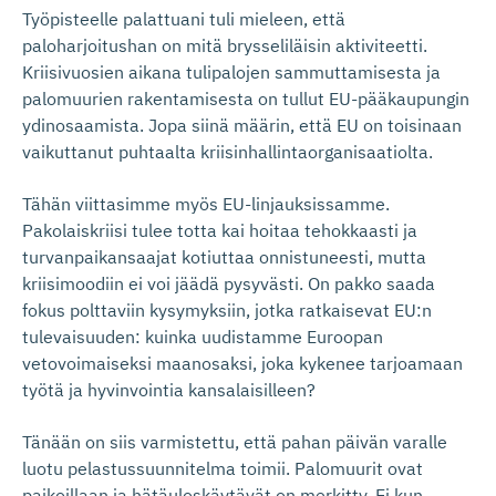
Työpisteelle palattuani tuli mieleen, että
paloharjoitushan on mitä brysseliläisin aktiviteetti.
Kriisivuosien aikana tulipalojen sammuttamisesta ja
palomuurien rakentamisesta on tullut EU-pääkaupungin
ydinosaamista. Jopa siinä määrin, että EU on toisinaan
vaikuttanut puhtaalta kriisinhallintaorganisaatiolta.
Tähän viittasimme myös EU-linjauksissamme.
Pakolaiskriisi tulee totta kai hoitaa tehokkaasti ja
turvanpaikansaajat kotiuttaa onnistuneesti, mutta
kriisimoodiin ei voi jäädä pysyvästi. On pakko saada
fokus polttaviin kysymyksiin, jotka ratkaisevat EU:n
tulevaisuuden: kuinka uudistamme Euroopan
vetovoimaiseksi maanosaksi, joka kykenee tarjoamaan
työtä ja hyvinvointia kansalaisilleen?
Tänään on siis varmistettu, että pahan päivän varalle
luotu pelastussuunnitelma toimii. Palomuurit ovat
paikoillaan ja hätäuloskäytävät on merkitty. Ei kun