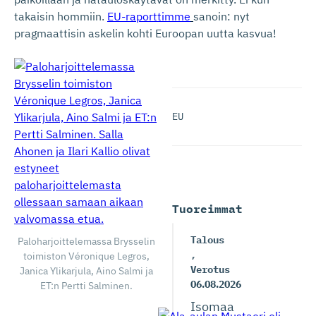
takaisin hommiin.
EU-raporttimme
sanoin: nyt
pragmaattisin askelin kohti Euroopan uutta kasvua!
EU
Tuoreimmat
Talous
Paloharjoittelemassa Brysselin
,
toimiston Véronique Legros,
Verotus
Janica Ylikarjula, Aino Salmi ja
06.08.2026
ET:n Pertti Salminen.
Isomaa