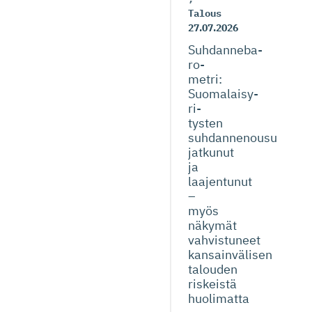
Talous
27.07.2026
Suhdanneba­
ro­
metri:
Suomalaisy­
ri­
tysten
suhdannenousu
jatkunut
ja
laajentunut
–
myös
näkymät
vahvistuneet
kansainvälisen
talouden
riskeistä
huolimatta