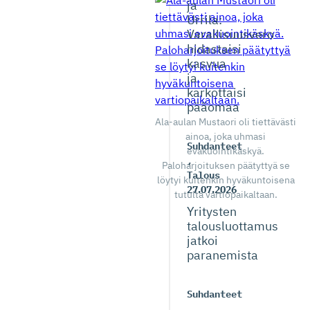
ja
Urrila:
Varallisuusvero
hidastaisi
kasvua
ja
karkottaisi
pääomaa
Ala-aulan Mustaori oli tiettävästi
ainoa, joka uhmasi
Suhdanteet
evakuointikäskyä.
,
Paloharjoituksen päätyttyä se
Talous
löytyi kuitenkin hyväkuntoisena
27.07.2026
tutulta vartiopaikaltaan.
Yritysten
talousluottamus
jatkoi
paranemista
Suhdanteet
,