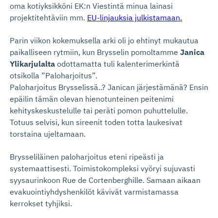
oma kotiyksikköni EK:n Viestintä minua lainasi
projektitehtäviin mm.
EU-linjauksia julkistamaan
.
Parin viikon kokemuksella arki oli jo ehtinyt mukautua
paikalliseen rytmiin, kun Brysselin pomoltamme
Janica
Ylikarjulalta
odottamatta tuli kalenterimerkintä
otsikolla ”Paloharjoitus”.
Paloharjoitus Brysselissä..? Janican järjestämänä? Ensin
epäilin tämän olevan hienotunteinen peitenimi
kehityskeskustelulle tai peräti pomon puhuttelulle.
Totuus selvisi, kun sireenit toden totta laukesivat
torstaina ujeltamaan.
Brysseliläinen paloharjoitus eteni ripeästi ja
systemaattisesti. Toimistokompleksi vyöryi sujuvasti
syysaurinkoon Rue de Cortenberghille. Samaan aikaan
evakuointiyhdyshenkilöt kävivät varmistamassa
kerrokset tyhjiksi.