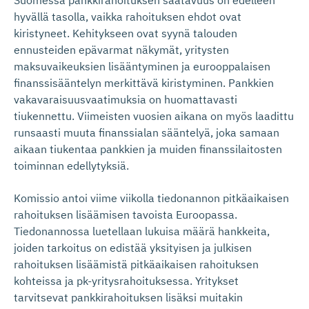
hyvällä tasolla, vaikka rahoituksen ehdot ovat
kiristyneet. Kehitykseen ovat syynä talouden
ennusteiden epävarmat näkymät, yritysten
maksuvaikeuksien lisääntyminen ja eurooppalaisen
finanssisääntelyn merkittävä kiristyminen. Pankkien
vakavaraisuusvaatimuksia on huomattavasti
tiukennettu. Viimeisten vuosien aikana on myös laadittu
runsaasti muuta finanssialan sääntelyä, joka samaan
aikaan tiukentaa pankkien ja muiden finanssilaitosten
toiminnan edellytyksiä.
Komissio antoi viime viikolla tiedonannon pitkäaikaisen
rahoituksen lisäämisen tavoista Euroopassa.
Tiedonannossa luetellaan lukuisa määrä hankkeita,
joiden tarkoitus on edistää yksityisen ja julkisen
rahoituksen lisäämistä pitkäaikaisen rahoituksen
kohteissa ja pk-yritysrahoituksessa. Yritykset
tarvitsevat pankkirahoituksen lisäksi muitakin