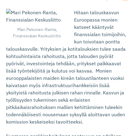
Hitaan talouskasvun
Euroopassa monien
katseet kääntyvät
Mari Pekonen-Ranta,
finanssialan toimijoihin,
Finanssialan Keskusliitto
kun toivotaan pontta
talouskasvulle. Yrityksien ja kotitalouksien tulee saada
kohtuuhintaista rahoitusta, jotta talouden pyörät
pyörivät, investointeja tehdään, yritykset palkkaavat
lisää työntekijöitä ja kulutus voi kasvaa. Monien
eurooppalaisten maiden kireän taloustilanteen vuoksi
kaivataan myös infrastruktuurihankkeisiin lisää
yksityistä rahoitusta julkisen rahan rinnalle. Kasvun ja
työllisyyden tukeminen sekä erilaisten
pitkäaikaisrahoituksen mallien kehittäminen tuleekin
todennäköisesti nousemaan syksyllä aloittavan uuden
komission keskeiseksi tavoitteeksi.
Suomessa pankkirahoituksen saatavuus on edelleen