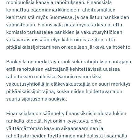
monipuolisia kanavia rahoitukseen. Finanssiala
kannattaa pääomamarkkinoiden rahoitusmallien
kehittämistä myös Suomessa, ja osallistuu hankkeiden
valmisteluun. Finanssiala pitää myös tärkeänä, että
komissio tarkastelee pankkien ja vakuutusyhtiöiden
vakavaraisuussääntelyn kalibroimista siten, että
pitkäaikaissijoittaminen on edelleen järkevä vaihtoehto.
Pankeilla on merkittävä rooli sekä rahoituksen antajana
että rahoituksen välittäjänä kehitettävissä uusissa
rahoituksen malleissa. Samoin esimerkiksi
vakuutusyhtiöillä ja eläkevakuuttajilla on suuri merkitys
pitkäaikaissijoittajina, koska niiden hoidettavana on
suuria sijoitusomaisuuksia.
Finanssialaa on säännelty finanssikriisin alusta lukien
rankalla kädellä. Nyt onkin kysyttävä, onko
välttämättömän kasvun aikaansaaminen ja
rahoitustarpeiden täyttäminen mahdollista lisäämällä