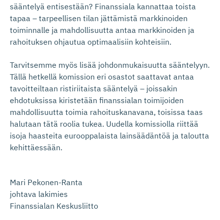
sääntelyä entisestään? Finanssiala kannattaa toista
tapaa – tarpeellisen tilan jättämistä markkinoiden
toiminnalle ja mahdollisuutta antaa markkinoiden ja
rahoituksen ohjautua optimaalisiin kohteisiin.
Tarvitsemme myös lisää johdonmukaisuutta sääntelyyn.
Tällä hetkellä komission eri osastot saattavat antaa
tavoitteiltaan ristiriitaista sääntelyä – joissakin
ehdotuksissa kiristetään finanssialan toimijoiden
mahdollisuutta toimia rahoituskanavana, toisissa taas
halutaan tätä roolia tukea. Uudella komissiolla riittää
isoja haasteita eurooppalaista lainsäädäntöä ja taloutta
kehittäessään.
Mari Pekonen-Ranta
johtava lakimies
Finanssialan Keskusliitto