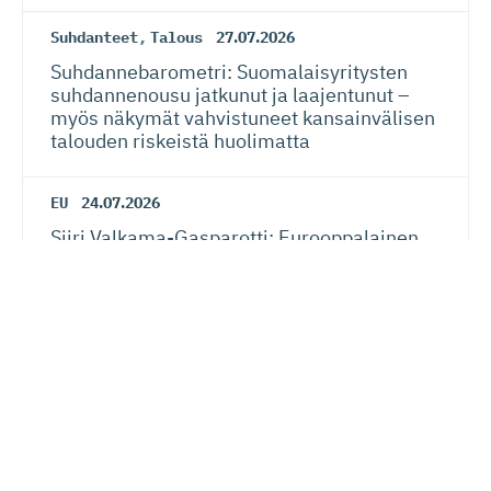
Suhdanteet
,
Talous
27.07.2026
Suhdanneba­ro­metri: Suomalaisy­ri­tysten
suhdannenousu jatkunut ja laajentunut –
myös näkymät vahvistuneet kansainvälisen
talouden riskeistä huolimatta
EU
24.07.2026
Siiri Valkama-Gas­pa­rotti: Eurooppalainen
oikeusvaltio on sekä kansalaisten että
yritysten etu
Verotus
20.07.2026
Lauri Lehmusoja: Perintöveron poisto ei
kiristä kansalaisten verotusta – kunhan se
tehdään oikein