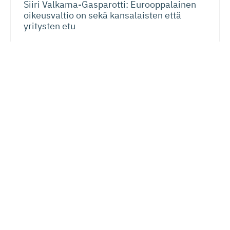
Siiri Valkama-Gas­pa­rotti: Eurooppalainen
oikeusvaltio on sekä kansalaisten että
yritysten etu
Verotus
20.07.2026
Lauri Lehmusoja: Perintöveron poisto ei
kiristä kansalaisten verotusta – kunhan se
tehdään oikein
Lue seuraavaksi
Talous
Verotus