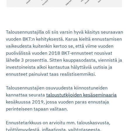
Talousennustajilla oli siis varsin hyvä käsitys seuraavan
vuoden BKT:n kehityksestä. Karua kieltä ennustamisen
vaikeudesta kuitenkin kertoo se, että viime vuoden
puolivälissä vuoden 2018 BKT-ennusteet nousivat
lähelle 3 prosenttia. Sitten kauppasodasta, viennistä ja
investoineista alkoi kantautua hälyttäviä uutisia ja
ennusteet painuivat taas realistisemmiksi.
Talousennustajien osuvuudesta kiinnostuneiden
kannattaa seurata
taloustutkijoiden kesäseminaaria
kesäkuussa 2019, jossa vuoden paras ennustaja
perinteiseen tapaan valitaan.
Ennustetarkkuus on arvioitu mm. talouskasvusta,
työttömyydestä, inflaatiosta, vaihtotaseesta,