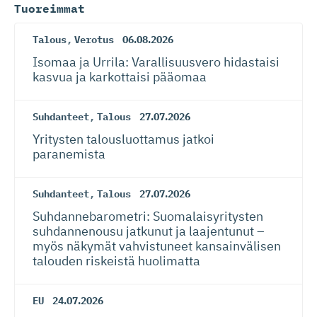
Tuoreimmat
Talous
,
Verotus
06.08.2026
Isomaa ja Urrila: Varallisuusvero hidastaisi
kasvua ja karkottaisi pääomaa
Suhdanteet
,
Talous
27.07.2026
Yritysten talousluottamus jatkoi
paranemista
Suhdanteet
,
Talous
27.07.2026
Suhdanneba­ro­metri: Suomalaisy­ri­tysten
suhdannenousu jatkunut ja laajentunut –
myös näkymät vahvistuneet kansainvälisen
talouden riskeistä huolimatta
EU
24.07.2026