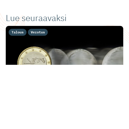
Lue seuraavaksi
Talous
Verotus
Isomaa ja Urrila: Varallisuusvero
hidastaisi kasvua ja karkottaisi
pääomaa