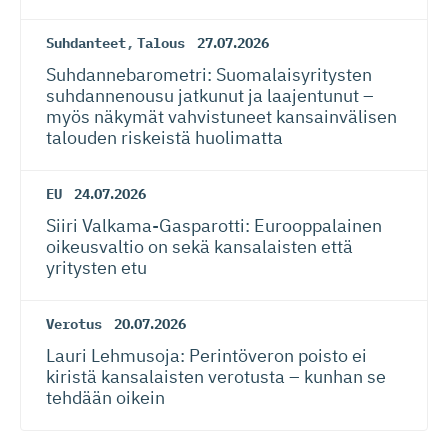
Suhdanteet
,
Talous
27.07.2026
Suhdanneba­ro­metri: Suomalaisy­ri­tysten
suhdannenousu jatkunut ja laajentunut –
myös näkymät vahvistuneet kansainvälisen
talouden riskeistä huolimatta
EU
24.07.2026
Siiri Valkama-Gas­pa­rotti: Eurooppalainen
oikeusvaltio on sekä kansalaisten että
yritysten etu
Verotus
20.07.2026
Lauri Lehmusoja: Perintöveron poisto ei
kiristä kansalaisten verotusta – kunhan se
tehdään oikein