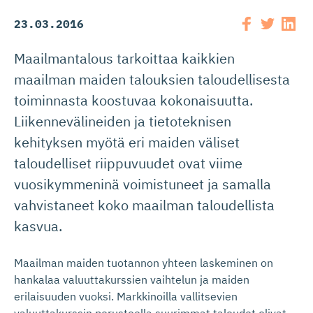
23.03.2016
Maailmantalous tarkoittaa kaikkien
maailman maiden talouksien taloudellisesta
toiminnasta koostuvaa kokonaisuutta.
Liikennevälineiden ja tietoteknisen
kehityksen myötä eri maiden väliset
taloudelliset riippuvuudet ovat viime
vuosikymmeninä voimistuneet ja samalla
vahvistaneet koko maailman taloudellista
kasvua.
Maailman maiden tuotannon yhteen laskeminen on
hankalaa valuuttakurssien vaihtelun ja maiden
erilaisuuden vuoksi. Markkinoilla vallitsevien
valuuttakurssin perusteella suurimmat taloudet olivat