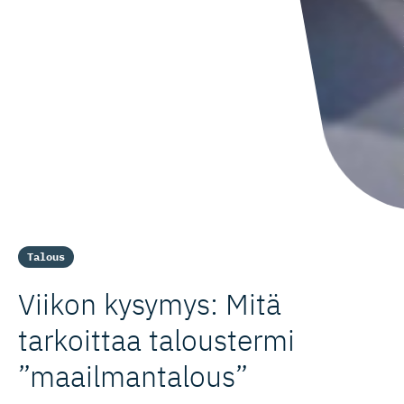
Talous
Viikon kysymys: Mitä
tarkoittaa taloustermi
”maailman­talous”