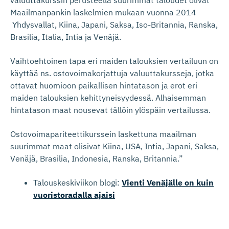
Maailmanpankin laskelmien mukaan vuonna 2014
Yhdysvallat, Kiina, Japani, Saksa, Iso-Britannia, Ranska,
Brasilia, Italia, Intia ja Venäjä.
Vaihtoehtoinen tapa eri maiden talouksien vertailuun on
käyttää ns. ostovoimakorjattuja valuuttakursseja, jotka
ottavat huomioon paikallisen hintatason ja erot eri
maiden talouksien kehittyneisyydessä. Alhaisemman
hintatason maat nousevat tällöin ylöspäin vertailussa.
Ostovoimapariteettikurssein laskettuna maailman
suurimmat maat olisivat Kiina, USA, Intia, Japani, Saksa,
Venäjä, Brasilia, Indonesia, Ranska, Britannia.”
Talouskeskiviikon blogi:
Vienti Venäjälle on kuin
vuoristoradalla ajaisi