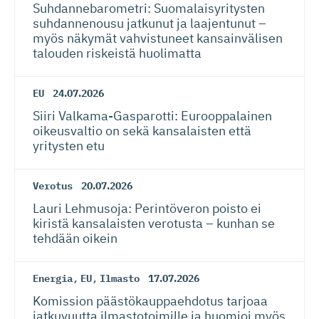
Suhdanneba­ro­metri: Suomalaisy­ri­tysten
suhdannenousu jatkunut ja laajentunut –
myös näkymät vahvistuneet kansainvälisen
talouden riskeistä huolimatta
EU
24.07.2026
Siiri Valkama-Gas­pa­rotti: Eurooppalainen
oikeusvaltio on sekä kansalaisten että
yritysten etu
Verotus
20.07.2026
Lauri Lehmusoja: Perintöveron poisto ei
kiristä kansalaisten verotusta – kunhan se
tehdään oikein
Energia
,
EU
,
Ilmasto
17.07.2026
Komission päästökaup­paehdotus tarjoaa
jatkuvuutta ilmastotoimille ja huomioi myös