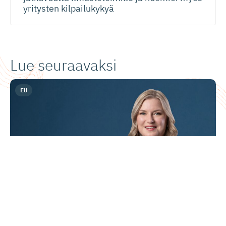
yritysten kilpailukykyä
Lue seuraavaksi
EU
Siiri Valkama-Gas­pa­rotti: