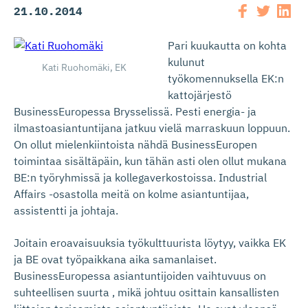
21.10.2014
Pari kuukautta on kohta
kulunut
Kati Ruohomäki, EK
työkomennuksella EK:n
kattojärjestö
BusinessEuropessa Brysselissä. Pesti energia- ja
ilmastoasiantuntijana jatkuu vielä marraskuun loppuun.
On ollut mielenkiintoista nähdä BusinessEuropen
toimintaa sisältäpäin, kun tähän asti olen ollut mukana
BE:n työryhmissä ja kollegaverkostoissa. Industrial
Affairs -osastolla meitä on kolme asiantuntijaa,
assistentti ja johtaja.
Joitain eroavaisuuksia työkulttuurista löytyy, vaikka EK
ja BE ovat työpaikkana aika samanlaiset.
BusinessEuropessa asiantuntijoiden vaihtuvuus on
suhteellisen suurta , mikä johtuu osittain kansallisten