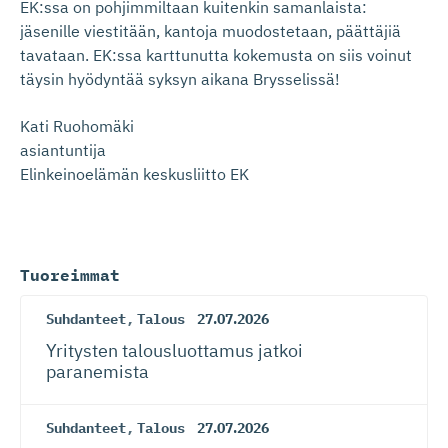
EK:ssa on pohjimmiltaan kuitenkin samanlaista:
jäsenille viestitään, kantoja muodostetaan, päättäjiä
tavataan. EK:ssa karttunutta kokemusta on siis voinut
täysin hyödyntää syksyn aikana Brysselissä!
Kati Ruohomäki
asiantuntija
Elinkeinoelämän keskusliitto EK
Tuoreimmat
Suhdanteet
,
Talous
27.07.2026
Yritysten talousluottamus jatkoi
paranemista
Suhdanteet
,
Talous
27.07.2026