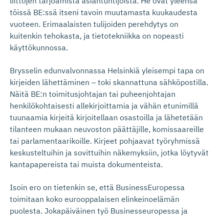
liittojen tarjoamista asiantuntijoista. He ovat yleensä
töissä BE:ssä itseni tavoin muutamasta kuukaudesta
vuoteen. Erimaalaisten tulijoiden perehdytys on
kuitenkin tehokasta, ja tietotekniikka on nopeasti
käyttökunnossa.
Brysselin edunvalvonnassa Helsinkiä yleisempi tapa on
kirjeiden lähettäminen – toki skannattuna sähköpostilla.
Näitä BE:n toimitusjohtajan tai puheenjohtajan
henkilökohtaisesti allekirjoittamia ja vähän etunimillä
tuunaamia kirjeitä kirjoitellaan osastoilla ja lähetetään
tilanteen mukaan neuvoston päättäjille, komissaareille
tai parlamentaarikoille. Kirjeet pohjaavat työryhmissä
keskusteltuihin ja sovittuihin näkemyksiin, jotka löytyvät
kantapapereista tai muista dokumenteista.
Isoin ero on tietenkin se, että BusinessEuropessa
toimitaan koko eurooppalaisen elinkeinoelämän
puolesta. Jokapäiväinen työ Businesseuropessa ja