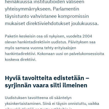
heinäkuussa instituutioiden väliseen
yhteisymmärrykseen. Parlamentin
täysistunto vahvistanee kompromissin
mukaiset direktiiviehdotukset joulukuussa.
Paketin keskeisin osa oli nykyisen, vuodelta 2004
olevan hankintadirektiivin uudistus. Päivityksen saa
myös samana vuonna tehty erityisalojen
hankintadirektiivi. Kokonaan uusi on palvelukonsessioita
koskeva direktiivi.
Hyviä tavoitteita edistetään –
syrjinnän vaara silti ilmeinen
Uudistuksen tavoitteena oli sääntelyn
yksinkertaistaminen. Siinä ei täysin onnistuttu, vaikka