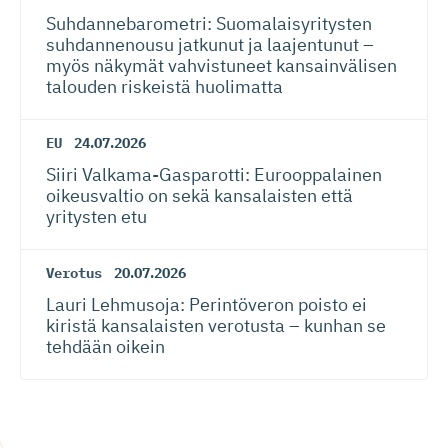
Suhdanneba­ro­metri: Suomalaisy­ri­tysten
suhdannenousu jatkunut ja laajentunut –
myös näkymät vahvistuneet kansainvälisen
talouden riskeistä huolimatta
EU
24.07.2026
Siiri Valkama-Gas­pa­rotti: Eurooppalainen
oikeusvaltio on sekä kansalaisten että
yritysten etu
Verotus
20.07.2026
Lauri Lehmusoja: Perintöveron poisto ei
kiristä kansalaisten verotusta – kunhan se
tehdään oikein