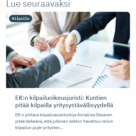
Lue seuraavaksi
Kilpailu
EK:n kilpailuoi­keus­ju­risti: Kuntien
pitää kilpailla yritysystä­väl­li­syydellä
EK:n johtava kilpailuasiantuntija Annaliisa Oksanen
pitää tärkeänä, että julkinen sektori havahtuu reilun
kilpailun ja pk-yritysten...