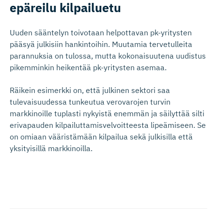
epäreilu kilpailuetu
Uuden sääntelyn toivotaan helpottavan pk-yritysten
pääsyä julkisiin hankintoihin. Muutamia tervetulleita
parannuksia on tulossa, mutta kokonaisuutena uudistus
pikemminkin heikentää pk-yritysten asemaa.
Räikein esimerkki on, että julkinen sektori saa
tulevaisuudessa tunkeutua verovarojen turvin
markkinoille tuplasti nykyistä enemmän ja säilyttää silti
erivapauden kilpailuttamisvelvoitteesta lipeämiseen. Se
on omiaan vääristämään kilpailua sekä julkisilla että
yksityisillä markkinoilla.