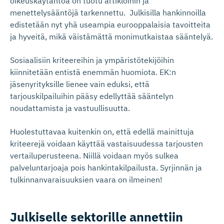
oikeuskäytäntöä on tuotu artikloihin ja
menettelysääntöjä tarkennettu. Julkisilla hankinnoilla
edistetään nyt yhä useampia eurooppalaisia tavoitteita
ja hyveitä, mikä väistämättä monimutkaistaa sääntelyä.
Sosiaalisiin kriteereihin ja ympäristötekijöihin
kiinnitetään entistä enemmän huomiota. EK:n
jäsenyrityksille lienee vain eduksi, että
tarjouskilpailuihin pääsy edellyttää sääntelyn
noudattamista ja vastuullisuutta.
Huolestuttavaa kuitenkin on, että edellä mainittuja
kriteerejä voidaan käyttää vastaisuudessa tarjousten
vertailuperusteena. Niillä voidaan myös sulkea
palveluntarjoaja pois hankintakilpailusta. Syrjinnän ja
tulkinnanvaraisuuksien vaara on ilmeinen!
Julkiselle sektorille annettiin