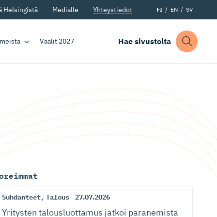
 Helsingistä
Medialle
Yhteystiedot
FI
EN
SV
Hae sivustolta
 meistä
Vaalit 2027
oreimmat
Suhdanteet
,
Talous
27.07.2026
Yritysten talousluottamus jatkoi paranemista