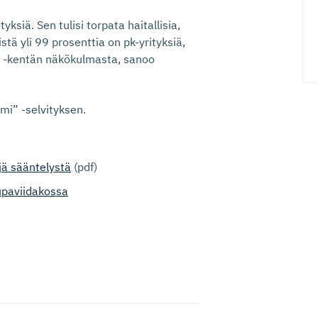
yksiä. Sen tulisi torpata haitallisia,
stä yli 99 prosenttia on pk-yrityksiä,
pk -kentän näkökulmasta, sanoo
mi” -selvityksen.
jä sääntelystä
(pdf)
lupaviidakossa