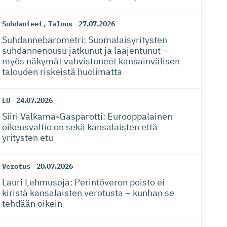
Suhdanteet
,
Talous
27.07.2026
Suhdanneba­ro­metri: Suomalaisy­ri­tysten
suhdannenousu jatkunut ja laajentunut –
myös näkymät vahvistuneet kansainvälisen
talouden riskeistä huolimatta
EU
24.07.2026
Siiri Valkama-Gas­pa­rotti: Eurooppalainen
oikeusvaltio on sekä kansalaisten että
yritysten etu
Verotus
20.07.2026
Lauri Lehmusoja: Perintöveron poisto ei
kiristä kansalaisten verotusta – kunhan se
tehdään oikein