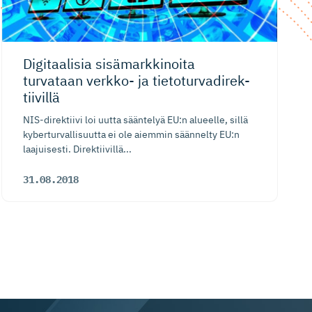
Digitaalisia sisämarkkinoita
turvataan verkko- ja tietoturva­di­rek­
tiivillä
NIS-direktiivi loi uutta sääntelyä EU:n alueelle, sillä
kyberturvallisuutta ei ole aiemmin säännelty EU:n
laajuisesti. Direktiivillä...
31.08.2018