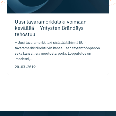
Uusi tavaramerk­kilaki voimaan
keväällä – Yritysten Brändäys
tehostuu
– Uusi tavaramerkkilaki sisältää lähinnä EU:n
tavaramerkkidirektiivin kansallisen täytäntöönpanon
sekä kansallisia muutostarpeita. Lopputulos on
moderni,...
20.03.2019