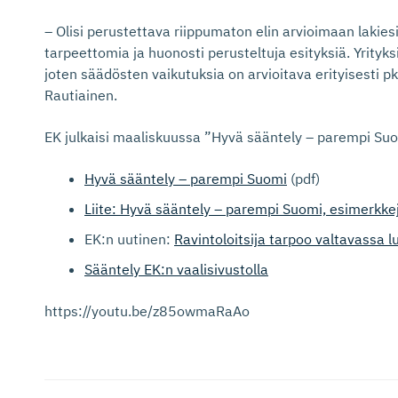
– Olisi perustettava riippumaton elin arvioimaan lakiesit
tarpeettomia ja huonosti perusteltuja esityksiä. Yrityksi
joten säädösten vaikutuksia on arvioitava erityisesti 
Rautiainen.
EK julkaisi maaliskuussa ”Hyvä sääntely – parempi Suo
Hyvä sääntely – parempi Suomi
(pdf)
Liite: Hyvä sääntely – parempi Suomi, esimerkke
EK:n uutinen:
Ravintoloitsija tarpoo valtavassa 
Sääntely EK:n vaalisivustolla
https://youtu.be/z85owmaRaAo