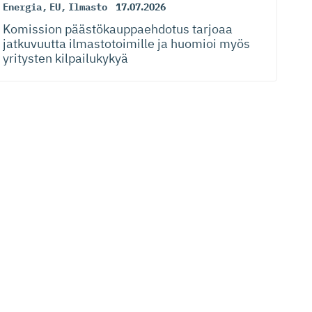
Energia
,
EU
,
Ilmasto
17.07.2026
Komission päästökaup­paehdotus tarjoaa
jatkuvuutta ilmastotoimille ja huomioi myös
yritysten kilpailukykyä