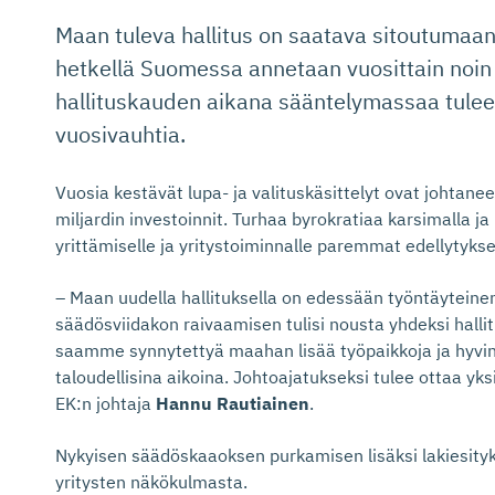
Maan tuleva hallitus on saatava sitoutumaan
hetkellä Suomessa annetaan vuosittain noi
hallituskauden aikana sääntelymassaa tulee
vuosivauhtia.
Vuosia kestävät lupa- ja valituskäsittelyt ovat johtaneet
miljardin investoinnit. Turhaa byrokratiaa karsimalla j
yrittämiselle ja yritystoiminnalle paremmat edellytykse
– Maan uudella hallituksella on edessään työntäyteinen
säädösviidakon raivaamisen tulisi nousta yhdeksi halli
saamme synnytettyä maahan lisää työpaikkoja ja hyvin
taloudellisina aikoina. Johtoajatukseksi tulee ottaa yks
EK:n johtaja
Hannu Rautiainen
.
Nykyisen säädöskaaoksen purkamisen lisäksi lakiesityk
yritysten näkökulmasta.