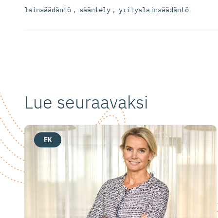
lainsäädäntö
,
sääntely
,
yrityslainsäädäntö
Lue seuraavaksi
EK