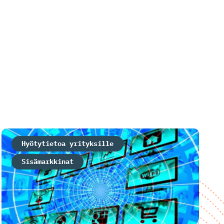
Hyötytietoa yrityksille
Sisämarkkinat