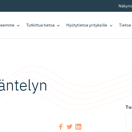
Näkymä
tteemme
Tutkittua tietoa
Hyötytietoa yrityksille
Tietoa
äntelyn
Tu