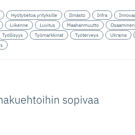
Hyötytietoa yrityksille
Ilmasto
Infra
Innovaa
Liikenne
Luvitus
Maahanmuutto
Osaaminen
Työllisyys
Työmarkkinat
Työterveys
Ukraina
us
hakuehtoihin sopivaa