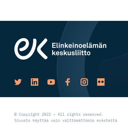
© Copyright 2022 • All rights reserved.
Sivusto käyttää vain välttämättömiä evästeitä