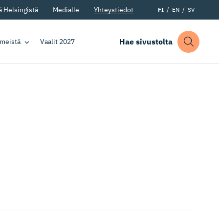
 Helsingistä
Medialle
Yhteystiedot
FI
EN
SV
Hae sivustolta
 meistä
Vaalit 2027