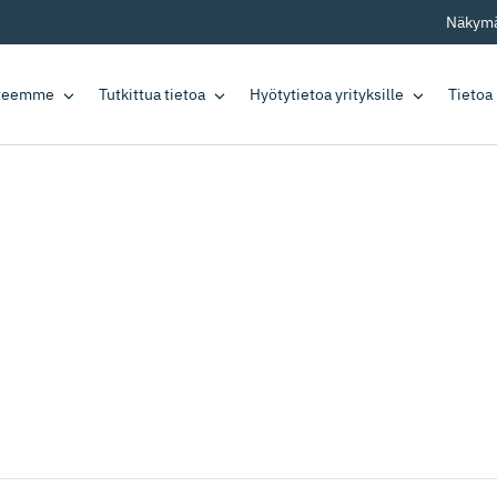
Näkymä
tteemme
Tutkittua tietoa
Hyötytietoa yrityksille
Tietoa