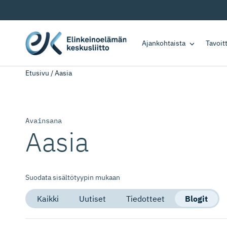
Ajankohtaista
Tavoi
Etusivu
/
Aasia
Avainsana
Aasia
Suodata sisältötyypin mukaan
Kaikki
Uutiset
Tiedotteet
Blogit