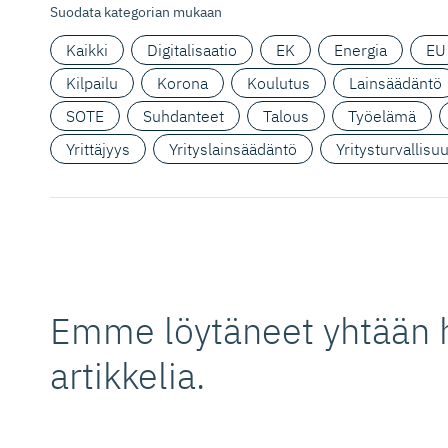
Suodata kategorian mukaan
Kaikki
Digitalisaatio
EK
Energia
EU
Kilpailu
Korona
Koulutus
Lainsäädäntö
SOTE
Suhdanteet
Talous
Työelämä
Yrittäjyys
Yrityslainsäädäntö
Yritysturvallisu
Emme löytäneet yhtään 
artikkelia.