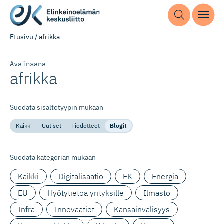
Etusivu
/
afrikka
Avainsana
afrikka
Suodata sisältötyypin mukaan
Kaikki
Uutiset
Tiedotteet
Blogit
Suodata kategorian mukaan
Kaikki
Digitalisaatio
EK
Energia
EU
Hyötytietoa yrityksille
Ilmasto
Infra
Innovaatiot
Kansainvälisyys