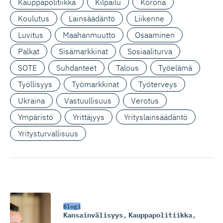
Kauppapolitiikka
Kilpailu
Korona
Koulutus
Lainsäädäntö
Liikenne
Luvitus
Maahanmuutto
Osaaminen
Palkat
Sisämarkkinat
Sosiaaliturva
SOTE
Suhdanteet
Talous
Työelämä
Työllisyys
Työmarkkinat
Työterveys
Ukraina
Vastuullisuus
Verotus
Ympäristö
Yrittäjyys
Yrityslainsäädäntö
Yritysturvallisuus
Blogi
Kansainvälisyys
,
Kauppapolitiikka
,