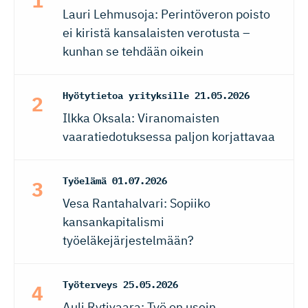
Lauri Lehmusoja: Perintöveron poisto
ei kiristä kansalaisten verotusta –
kunhan se tehdään oikein
Hyötytietoa yrityksille
21.05.2026
Ilkka Oksala: Viranomaisten
vaaratiedotuksessa paljon korjattavaa
Työelämä
01.07.2026
Vesa Rantahalvari: Sopiiko
kansankapitalismi
työeläkejärjestelmään?
Työterveys
25.05.2026
Auli Rytivaara: Työ on usein