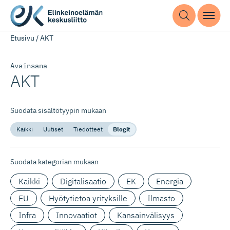
Etusivu
/
AKT
Avainsana
AKT
Suodata sisältötyypin mukaan
Kaikki
Uutiset
Tiedotteet
Blogit
Suodata kategorian mukaan
Kaikki
Digitalisaatio
EK
Energia
EU
Hyötytietoa yrityksille
Ilmasto
Infra
Innovaatiot
Kansainvälisyys