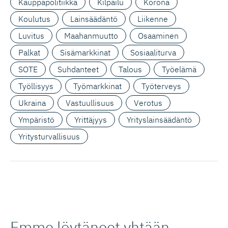
Kauppapolitiikka
Kilpailu
Korona
Koulutus
Lainsäädäntö
Liikenne
Luvitus
Maahanmuutto
Osaaminen
Palkat
Sisämarkkinat
Sosiaaliturva
SOTE
Suhdanteet
Talous
Työelämä
Työllisyys
Työmarkkinat
Työterveys
Ukraina
Vastuullisuus
Verotus
Ympäristö
Yrittäjyys
Yrityslainsäädäntö
Yritysturvallisuus
Emme löytäneet yhtään