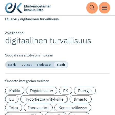
Etusivu
/
digitaalinen turvallisuus
Avainsana
digitaalinen turvallisuus
Suodata sisältötyypin mukaan
Kaikki
Uutiset
Tiedotteet
Blogit
Suodata kategorian mukaan
Kaikki
Digitalisaatio
EK
Energia
EU
Hyötytietoa yrityksille
Ilmasto
Infra
Innovaatiot
Kansainvälisyys