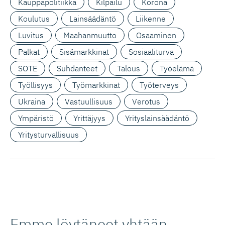
Kauppapolitiikka
Kilpailu
Korona
Koulutus
Lainsäädäntö
Liikenne
Luvitus
Maahanmuutto
Osaaminen
Palkat
Sisämarkkinat
Sosiaaliturva
SOTE
Suhdanteet
Talous
Työelämä
Työllisyys
Työmarkkinat
Työterveys
Ukraina
Vastuullisuus
Verotus
Ympäristö
Yrittäjyys
Yrityslainsäädäntö
Yritysturvallisuus
Emme löytäneet yhtään