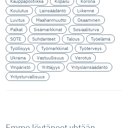
Kauppapolitiikka
Kilpailu
Korona
Koulutus
Lainsäädäntö
Liikenne
Luvitus
Maahanmuutto
Osaaminen
Palkat
Sisämarkkinat
Sosiaaliturva
SOTE
Suhdanteet
Talous
Työelämä
Työllisyys
Työmarkkinat
Työterveys
Ukraina
Vastuullisuus
Verotus
Ympäristö
Yrittäjyys
Yrityslainsäädäntö
Yritysturvallisuus
Emme löytäneet yhtään