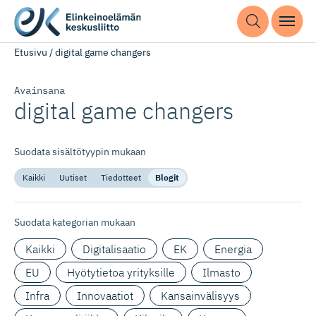
Etusivu
/
digital game changers
Avainsana
digital game changers
Suodata sisältötyypin mukaan
Kaikki
Uutiset
Tiedotteet
Blogit
Suodata kategorian mukaan
Kaikki
Digitalisaatio
EK
Energia
EU
Hyötytietoa yrityksille
Ilmasto
Infra
Innovaatiot
Kansainvälisyys